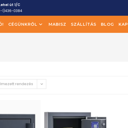
ehel út 1/C
6-1)436-0384
Ó!
CÉGÜNKRŐL
MABISZ
SZÁLLÍTÁS
BLOG
KAP
elmezett rendezés