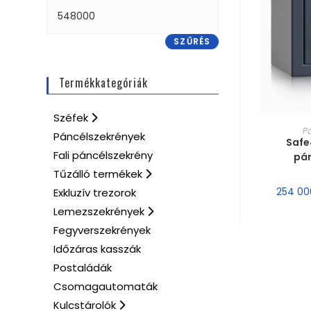
SZŰRÉS
Termékkategóriák
Széfek
MÉRE
P
Páncélszekrények
Safe
Fali páncélszekrény
pá
Tűzálló termékek
254 0
Exkluzív trezorok
Lemezszekrények
Fegyverszekrények
Időzáras kasszák
Postaládák
Csomagautomaták
Kulcstárolók