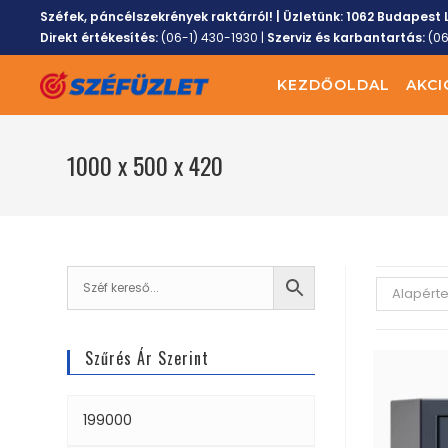
Széfek, páncélszekrények raktárról! | Üzletünk:
1062 Budapest L
Direkt értékesítés:
(06-1) 430-1930
|
Szerviz és karbantartás:
(0
KEZDŐOLDAL
AKCI
1000 x 500 x 420
Alapért
Szűrés Ár Szerint