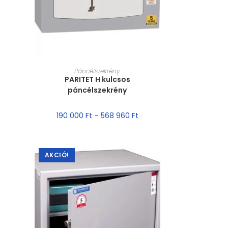
MÉRET VÁLASZTÁSA
Páncélszekrény
PARITET H kulcsos
páncélszekrény
190 000
Ft
–
568 960
Ft
AKCIÓ!