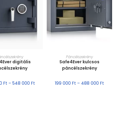
T VÁLASZTÁSA
MÉRET VÁLASZTÁSA
áncélszekrény
Páncélszekrény
4Ever digitális
Safe4Ever kulcsos
ncélszekrény
páncélszekrény
00
Ft
–
548 000
Ft
199 000
Ft
–
488 000
Ft