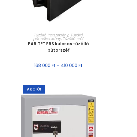
MÉRET VÁLASZTÁSA
Tűzálló iratszekrény
,
Tűzálló
páncélszekrény
,
Tűzálló széf
PARITET FRS kulcsos tűzálló
bútorszéf
168 000
Ft
–
410 000
Ft
AKCIÓ!