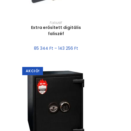
MÉRET VÁLASZTÁSA
Faliszéf
Extra erősített digitális
faliszéf
85 344
Ft
–
143 256
Ft
AKCIÓ!