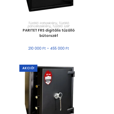
MÉRET VÁLASZTÁSA
Tűzálló iratszekrény
,
Tűzálló
páncélszekrény
,
Tűzálló széf
PARITET FRS digitális tűzálló
bútorszéf
210 000
Ft
–
455 000
Ft
AKCIÓ!