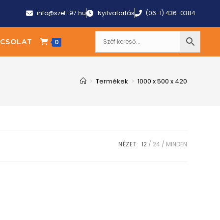
info@szef-97.hu
Nyitvatartás
(06-1) 436-0384
CSOLAT
0
>
Termékek
>
1000 x 500 x 420
NÉZET:
12
24
MINDEN