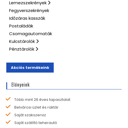
Lemezszekrények
Fegyverszekrények
Időzáras kasszák
Postaládák
Csomagautomaták
Kulcstárolók
Pénztárolók
Akciós termékeink
Előnyeink
Több mint 26 éves tapasztalat
Belvárosi üzlet és raktár
Saját szakszerviz
Saját szállító teherautó