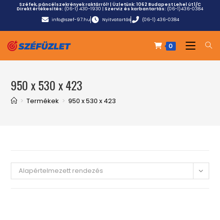
Széfek, páncélszekrények raktárról! | Üzletünk:
1062 Budapest Lehel út 1/C
Direkt értékesítés:
(06-1) 430-1930
|
Szerviz és karbantartás:
(06-1)436-0384
info@szef-97.hu
Nyitvatartás
(06-1) 436-0384
0
950 x 530 x 423
>
Termékek
>
950 x 530 x 423
Alapértelmezett rendezés