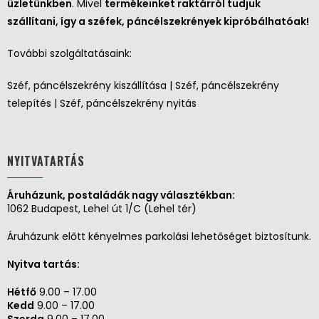
üzletünkben
. Mivel
termékeinket raktárról tudjuk
szállítani, így a széfek, páncélszekrények kipróbálhatóak!
További szolgáltatásaink:
Széf, páncélszekrény kiszállítása | Széf, páncélszekrény
telepítés | Széf, páncélszekrény nyitás
NYITVATARTÁS
Áruházunk, postaládák nagy választékban:
1062 Budapest, Lehel út 1/C (Lehel tér)
Áruházunk előtt kényelmes parkolási lehetőséget biztosítunk.
Nyitva tartás:
Hétfő
9.00 – 17.00
Kedd
9.00 – 17.00
Szerda
9.00 – 17.00