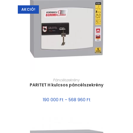
AKCIÓ!
MÉRET VÁLASZTÁSA
Páncélszekrény
PARITET H kulcsos páncélszekrény
190 000
Ft
–
568 960
Ft