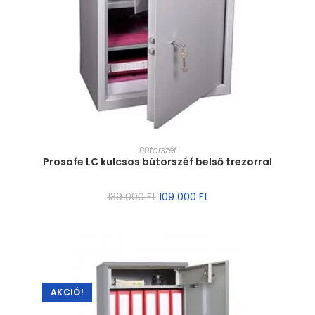
MÉRET VÁLASZTÁSA
Bútorszéf
Prosafe LC kulcsos bútorszéf belső trezorral
139 000
Ft
109 000
Ft
AKCIÓ!