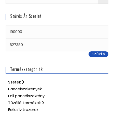
Szűrés Ár Szerint
SZŰRÉS
Termékkategóriák
Széfek
Páncélszekrények
Fali páncélszekrény
Tűzálló termékek
Exkluzív trezorok