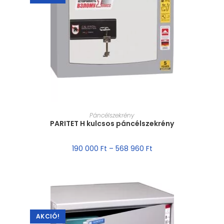
MÉRET VÁLASZTÁSA
Páncélszekrény
PARITET H kulcsos páncélszekrény
190 000
Ft
–
568 960
Ft
AKCIÓ!