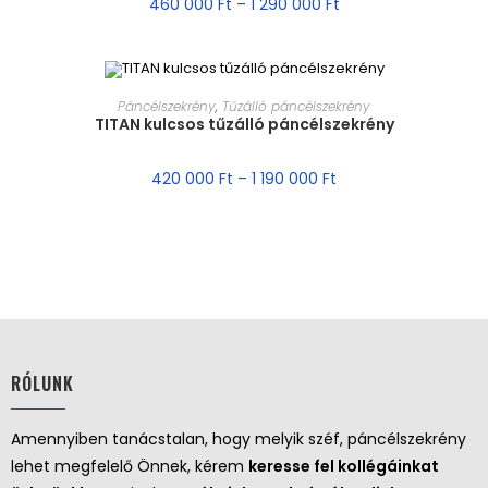
460 000
Ft
–
1 290 000
Ft
MÉRET VÁLASZTÁSA
Páncélszekrény
,
Tűzálló páncélszekrény
TITAN kulcsos tűzálló páncélszekrény
AKCIÓ!
420 000
Ft
–
1 190 000
Ft
RÓLUNK
Amennyiben tanácstalan, hogy melyik széf, páncélszekrény
lehet megfelelő Önnek, kérem
keresse fel kollégáinkat