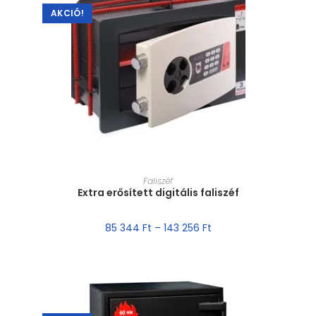
AKCIÓ!
MÉRET VÁLASZTÁSA
Faliszéf
Extra erősített digitális faliszéf
85 344
Ft
–
143 256
Ft