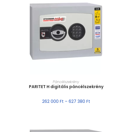
MÉRET VÁLASZTÁSA
Páncélszekrény
PARITET H digitális páncélszekrény
262 000
Ft
–
627 380
Ft