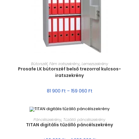
MÉRET VÁLASZTÁSA
Bútorszéf
,
Fém iratszekrény
,
Lemezszekrény
Prosafe LK bútorszéf belső trezorral kulcsos-
iratszekrény
81 900
Ft
–
159 060
Ft
MÉRET VÁLASZTÁSA
Páncélszekrény
,
Tűzálló páncélszekrény
TITAN digitális tűzálló páncélszekrény
AKCIÓ!