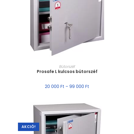
MÉRET VÁLASZTÁSA
Bútorszéf
Prosafe L kulcsos bútorszéf
20 000
Ft
–
99 000
Ft
AKCIÓ!