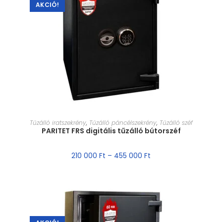
AKCIÓ!
MÉRET VÁLASZTÁSA
Tűzálló iratszekrény
,
Tűzálló páncélszekrény
,
Tűzálló széf
PARITET FRS digitális tűzálló bútorszéf
210 000
Ft
–
455 000
Ft