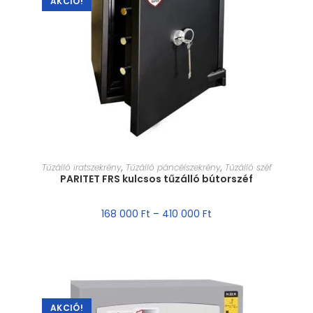
AKCIÓ!
MÉRET VÁLASZTÁSA
Tűzálló iratszekrény
,
Tűzálló páncélszekrény
,
Tűzálló széf
PARITET FRS kulcsos tűzálló bútorszéf
168 000
Ft
–
410 000
Ft
AKCIÓ!