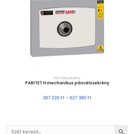
MÉRET VÁLASZTÁSA
Páncélszekrény
PARITET H mechanikus páncélszekrény
287 020
Ft
–
627 380
Ft