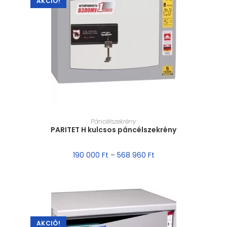
AKCIÓ!
MÉRET VÁLASZTÁSA
Páncélszekrény
PARITET H kulcsos páncélszekrény
190 000
Ft
–
568 960
Ft
AKCIÓ!