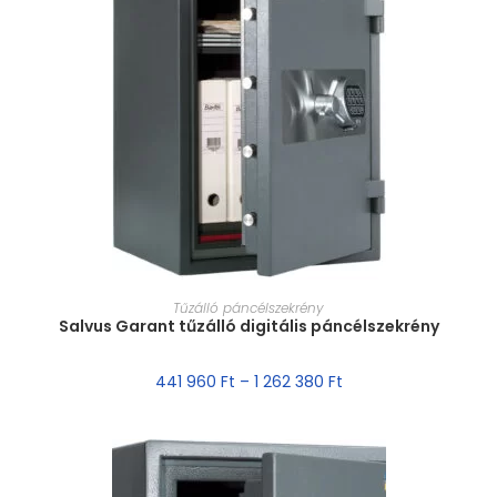
MÉRET VÁLASZTÁSA
Tűzálló páncélszekrény
Salvus Garant tűzálló digitális páncélszekrény
441 960
Ft
–
1 262 380
Ft