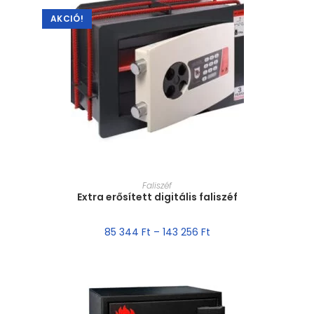
AKCIÓ!
MÉRET VÁLASZTÁSA
Faliszéf
Extra erősített digitális faliszéf
85 344
Ft
–
143 256
Ft