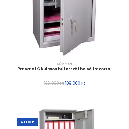
MÉRET VÁLASZTÁSA
Bútorszéf
Prosafe LC kulcsos bútorszéf belső trezorral
139 000
Ft
109 000
Ft
AKCIÓ!