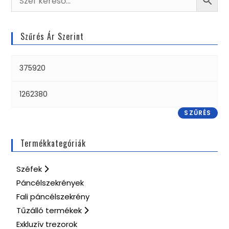
Szűrés Ár Szerint
SZŰRÉS
Termékkategóriák
Széfek
Páncélszekrények
Fali páncélszekrény
Tűzálló termékek
Exkluzív trezorok