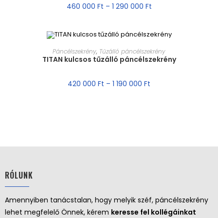
460 000
Ft
–
1 290 000
Ft
MÉRET VÁLASZTÁSA
Páncélszekrény
,
Tűzálló páncélszekrény
TITAN kulcsos tűzálló páncélszekrény
AKCIÓ!
420 000
Ft
–
1 190 000
Ft
RÓLUNK
Amennyiben tanácstalan, hogy melyik széf, páncélszekrény
lehet megfelelő Önnek, kérem
keresse fel kollégáinkat