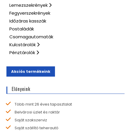
Lemezszekrények
Fegyverszekrények
Időzáras kasszák
Postaládák
Csomagautomaták
Kulcstárolók
Pénztárolók
Akciós termékeink
Előnyeink
Több mint 26 éves tapasztalat
Belvárosi üzlet és raktár
Saját szakszerviz
Saját szállító teherautó