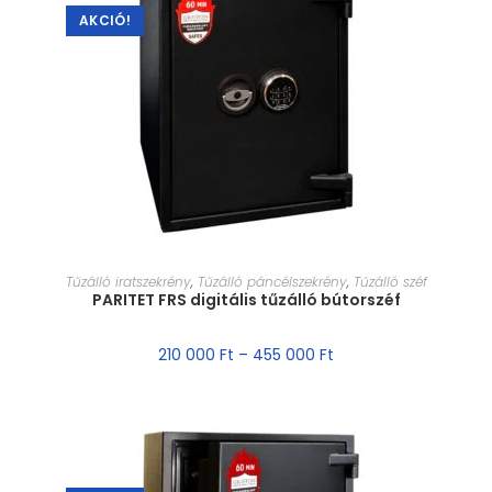
AKCIÓ!
MÉRET VÁLASZTÁSA
Tűzálló iratszekrény
,
Tűzálló páncélszekrény
,
Tűzálló széf
PARITET FRS digitális tűzálló bútorszéf
210 000
Ft
–
455 000
Ft