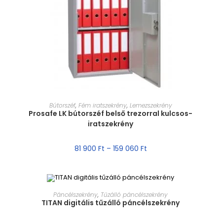
MÉRET VÁLASZTÁSA
Bútorszéf
,
Fém iratszekrény
,
Lemezszekrény
Prosafe LK bútorszéf belső trezorral kulcsos-
iratszekrény
81 900
Ft
–
159 060
Ft
MÉRET VÁLASZTÁSA
Páncélszekrény
,
Tűzálló páncélszekrény
TITAN digitális tűzálló páncélszekrény
AKCIÓ!