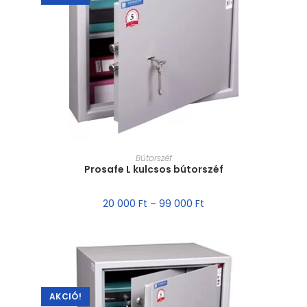
MÉRET VÁLASZTÁSA
Bútorszéf
Prosafe L kulcsos bútorszéf
20 000
Ft
–
99 000
Ft
AKCIÓ!