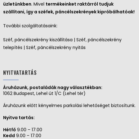
üzletünkben
. Mivel
termékeinket raktárról tudjuk
szállítani, így a széfek, páncélszekrények kipróbálhatóak!
További szolgáltatásaink:
Széf, páncélszekrény kiszállítása | Széf, páncélszekrény
telepítés | Széf, páncélszekrény nyitás
NYITVATARTÁS
Áruházunk, postaládák nagy választékban:
1062 Budapest, Lehel út 1/C (Lehel tér)
Áruházunk előtt kényelmes parkolási lehetőséget biztosítunk.
Nyitva tartás:
Hétfő
9.00 – 17.00
Kedd
9.00 – 17.00