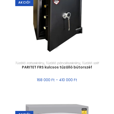
AKCIÓ!
MÉRET VÁLASZTÁSA
Tűzálló iratszekrény
,
Tűzálló páncélszekrény
,
Tűzálló széf
PARITET FRS kulcsos tűzálló bútorszéf
168 000
Ft
–
410 000
Ft