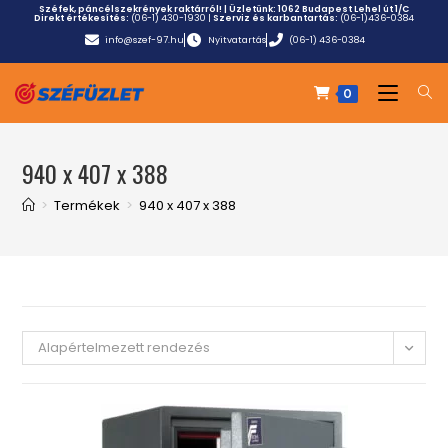
Széfek, páncélszekrények raktárról! | Üzletünk:
1062 Budapest Lehel út 1/C
Direkt értékesítés:
(06-1) 430-1930
|
Szerviz és karbantartás:
(06-1)436-0384
info@szef-97.hu
Nyitvatartás
(06-1) 436-0384
0
940 x 407 x 388
>
Termékek
>
940 x 407 x 388
Alapértelmezett rendezés