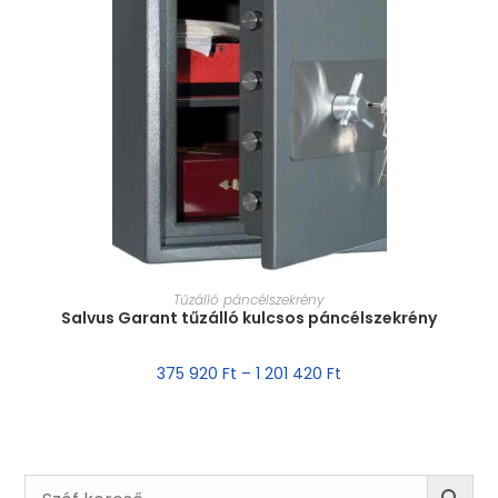
MÉRET VÁLASZTÁSA
Tűzálló páncélszekrény
Salvus Garant tűzálló kulcsos páncélszekrény
375 920
Ft
–
1 201 420
Ft