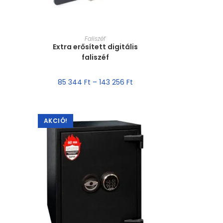
MÉRET VÁLASZTÁSA
Faliszéf
Extra erősített digitális
faliszéf
85 344
Ft
–
143 256
Ft
AKCIÓ!