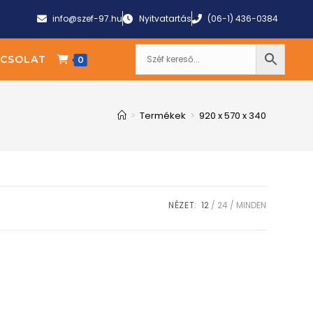
info@szef-97.hu
Nyitvatartás
(06-1) 436-0384
CSOLAT
0
>
Termékek
>
920 x 570 x 340
NÉZET:
12
24
MINDEN