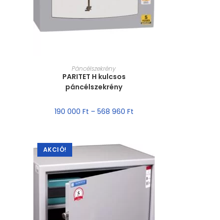
MÉRET VÁLASZTÁSA
Páncélszekrény
PARITET H kulcsos
páncélszekrény
190 000
Ft
–
568 960
Ft
AKCIÓ!