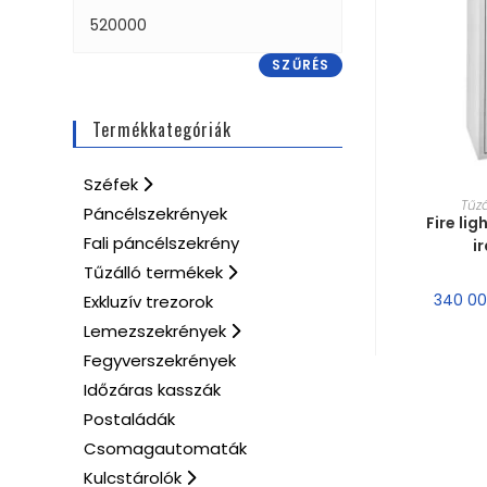
SZŰRÉS
Termékkategóriák
Széfek
MÉRE
Tűzá
Páncélszekrények
Fire lig
Fali páncélszekrény
i
Tűzálló termékek
340 0
Exkluzív trezorok
Lemezszekrények
Fegyverszekrények
Időzáras kasszák
Postaládák
Csomagautomaták
Kulcstárolók