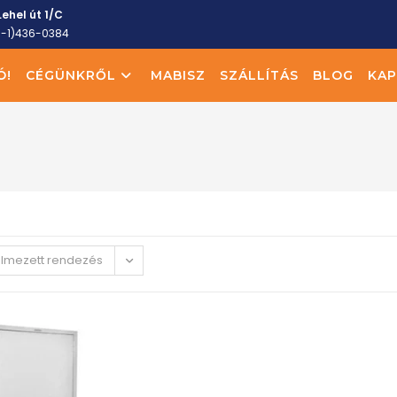
ehel út 1/C
6-1)436-0384
Ó!
CÉGÜNKRŐL
MABISZ
SZÁLLÍTÁS
BLOG
KAP
elmezett rendezés