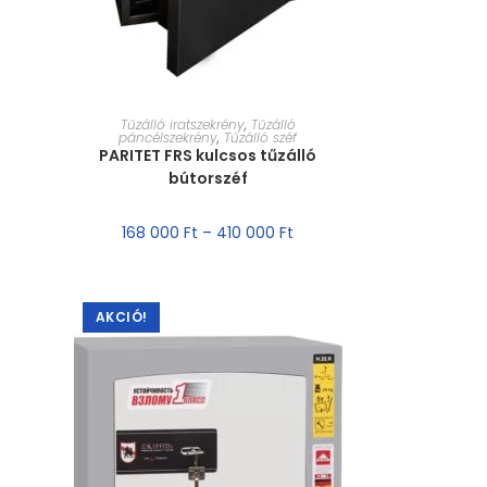
MÉRET VÁLASZTÁSA
Tűzálló iratszekrény
,
Tűzálló
páncélszekrény
,
Tűzálló széf
PARITET FRS kulcsos tűzálló
bútorszéf
168 000
Ft
–
410 000
Ft
AKCIÓ!