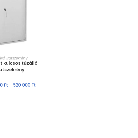
T VÁLASZTÁSA
lló iratszekrény
ht kulcsos tűzálló
ratszekrény
00
Ft
–
520 000
Ft