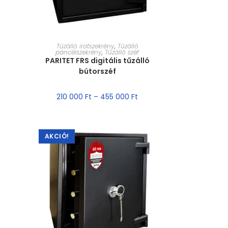
MÉRET VÁLASZTÁSA
Tűzálló iratszekrény
,
Tűzálló
páncélszekrény
,
Tűzálló széf
PARITET FRS digitális tűzálló
bútorszéf
210 000
Ft
–
455 000
Ft
AKCIÓ!