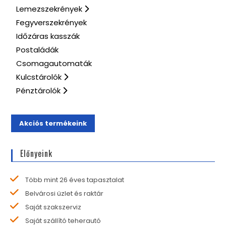
Lemezszekrények
Fegyverszekrények
Időzáras kasszák
Postaládák
Csomagautomaták
Kulcstárolók
Pénztárolók
Akciós termékeink
Előnyeink
Több mint 26 éves tapasztalat
Belvárosi üzlet és raktár
Saját szakszerviz
Saját szállító teherautó