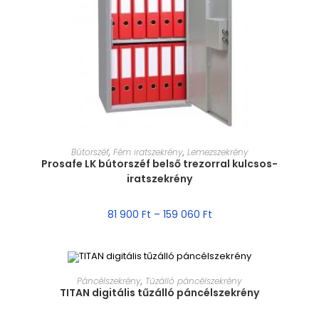
MÉRET VÁLASZTÁSA
Bútorszéf
,
Fém iratszekrény
,
Lemezszekrény
Prosafe LK bútorszéf belső trezorral kulcsos-
iratszekrény
81 900
Ft
–
159 060
Ft
MÉRET VÁLASZTÁSA
Páncélszekrény
,
Tűzálló páncélszekrény
TITAN digitális tűzálló páncélszekrény
AKCIÓ!