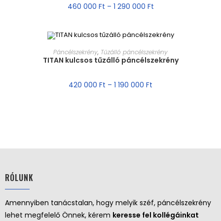
460 000
Ft
–
1 290 000
Ft
MÉRET VÁLASZTÁSA
Páncélszekrény
,
Tűzálló páncélszekrény
TITAN kulcsos tűzálló páncélszekrény
AKCIÓ!
420 000
Ft
–
1 190 000
Ft
RÓLUNK
Amennyiben tanácstalan, hogy melyik széf, páncélszekrény
lehet megfelelő Önnek, kérem
keresse fel kollégáinkat