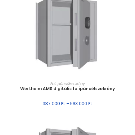
MÉRET VÁLASZTÁSA
Fali páncélszekrény
Wertheim AMS digitális falipáncélszekrény
387 000
Ft
–
563 000
Ft