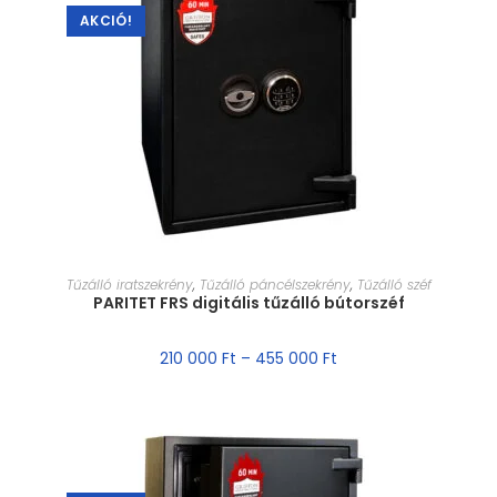
AKCIÓ!
MÉRET VÁLASZTÁSA
Tűzálló iratszekrény
,
Tűzálló páncélszekrény
,
Tűzálló széf
PARITET FRS digitális tűzálló bútorszéf
210 000
Ft
–
455 000
Ft