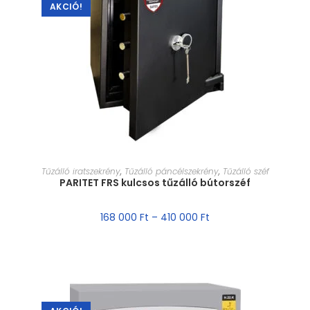
AKCIÓ!
MÉRET VÁLASZTÁSA
Tűzálló iratszekrény
,
Tűzálló páncélszekrény
,
Tűzálló széf
PARITET FRS kulcsos tűzálló bútorszéf
168 000
Ft
–
410 000
Ft