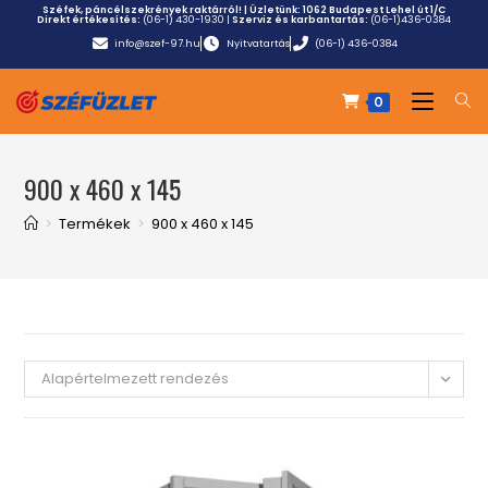
Széfek, páncélszekrények raktárról! | Üzletünk:
1062 Budapest Lehel út 1/C
Direkt értékesítés:
(06-1) 430-1930
|
Szerviz és karbantartás:
(06-1)436-0384
info@szef-97.hu
Nyitvatartás
(06-1) 436-0384
0
900 x 460 x 145
>
Termékek
>
900 x 460 x 145
Alapértelmezett rendezés