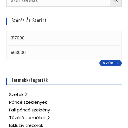
Szűrés Ár Szerint
SZŰRÉS
Termékkategóriák
Széfek
Páncélszekrények
Fali páncélszekrény
Tűzálló termékek
Exkluzív trezorok