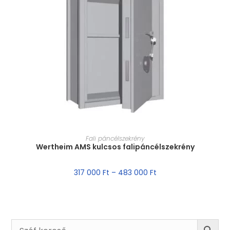
MÉRET VÁLASZTÁSA
Fali páncélszekrény
Wertheim AMS kulcsos falipáncélszekrény
317 000
Ft
–
483 000
Ft