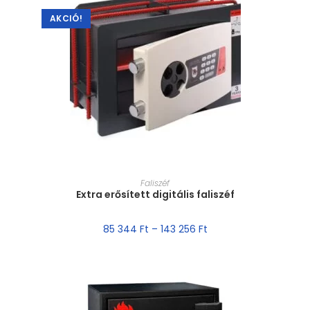
AKCIÓ!
MÉRET VÁLASZTÁSA
Faliszéf
Extra erősített digitális faliszéf
85 344
Ft
–
143 256
Ft