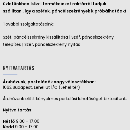
üzletünkben
. Mivel
termékeinket raktárról tudjuk
szállítani, így a széfek, páncélszekrények kipróbálhatóak!
További szolgáltatásaink:
Széf, páncélszekrény kiszállítása | Széf, páncélszekrény
telepítés | Széf, páncélszekrény nyitás
NYITVATARTÁS
Áruházunk, postaládák nagy választékban:
1062 Budapest, Lehel út 1/C (Lehel tér)
Áruházunk előtt kényelmes parkolási lehetőséget biztosítunk.
Nyitva tartás:
Hétfő
9.00 – 17.00
Kedd
9.00 – 17.00