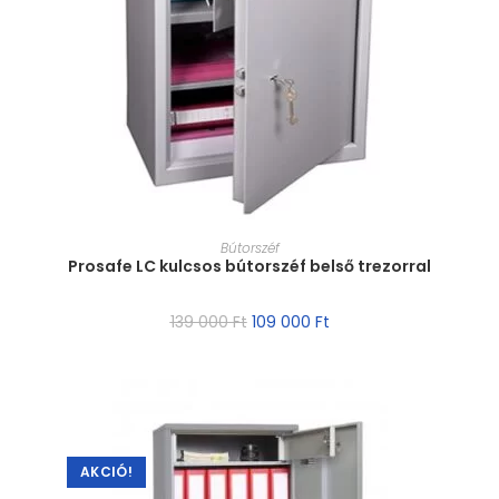
MÉRET VÁLASZTÁSA
Bútorszéf
Prosafe LC kulcsos bútorszéf belső trezorral
139 000
Ft
109 000
Ft
AKCIÓ!