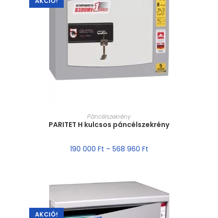
AKCIÓ!
MÉRET VÁLASZTÁSA
Páncélszekrény
PARITET H kulcsos páncélszekrény
190 000
Ft
–
568 960
Ft
AKCIÓ!