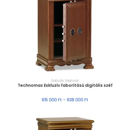
MÉRET VÁLASZTÁSA
Exkluzív trezorok
Technomax Exkluzív faborítású digitális széf
615 000
Ft
–
938 000
Ft