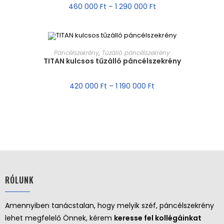
460 000
Ft
–
1 290 000
Ft
MÉRET VÁLASZTÁSA
Páncélszekrény
,
Tűzálló páncélszekrény
TITAN kulcsos tűzálló páncélszekrény
AKCIÓ!
420 000
Ft
–
1 190 000
Ft
RÓLUNK
Amennyiben tanácstalan, hogy melyik széf, páncélszekrény
lehet megfelelő Önnek, kérem
keresse fel kollégáinkat