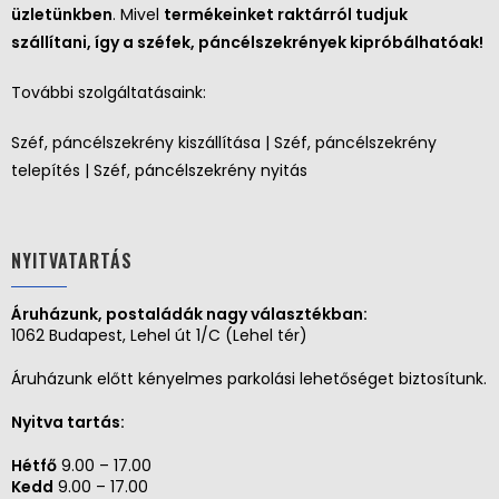
üzletünkben
. Mivel
termékeinket raktárról tudjuk
szállítani, így a széfek, páncélszekrények kipróbálhatóak!
További szolgáltatásaink:
Széf, páncélszekrény kiszállítása | Széf, páncélszekrény
telepítés | Széf, páncélszekrény nyitás
NYITVATARTÁS
Áruházunk, postaládák nagy választékban:
1062 Budapest, Lehel út 1/C (Lehel tér)
Áruházunk előtt kényelmes parkolási lehetőséget biztosítunk.
Nyitva tartás:
Hétfő
9.00 – 17.00
Kedd
9.00 – 17.00