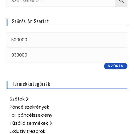
Szűrés Ár Szerint
SZŰRÉS
Termékkategóriák
Széfek
Páncélszekrények
Fali páncélszekrény
Tűzálló termékek
Exkluzív trezorok