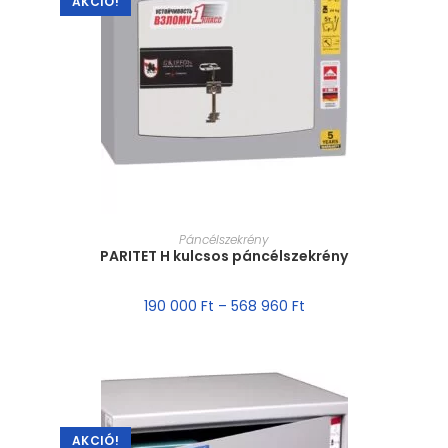
AKCIÓ!
MÉRET VÁLASZTÁSA
Páncélszekrény
PARITET H kulcsos páncélszekrény
190 000
Ft
–
568 960
Ft
AKCIÓ!