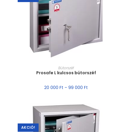
MÉRET VÁLASZTÁSA
Bútorszéf
Prosafe L kulcsos bútorszéf
20 000
Ft
–
99 000
Ft
AKCIÓ!