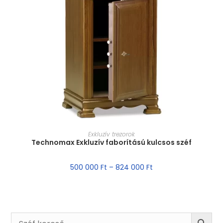
MÉRET VÁLASZTÁSA
Exkluzív trezorok
Technomax Exkluzív faborítású kulcsos széf
500 000
Ft
–
824 000
Ft