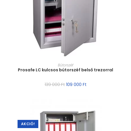
MÉRET VÁLASZTÁSA
Bútorszéf
Prosafe LC kulcsos bútorszéf belső trezorral
139 000
Ft
109 000
Ft
AKCIÓ!