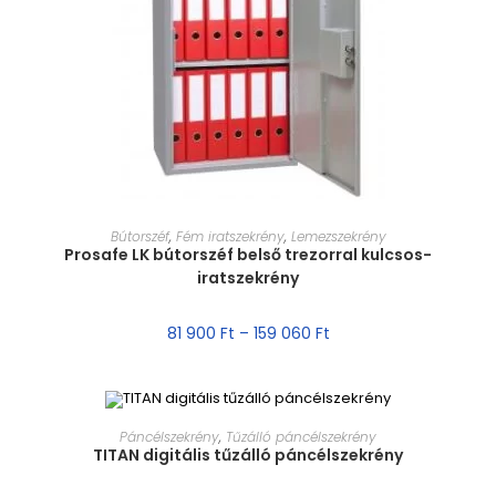
MÉRET VÁLASZTÁSA
Bútorszéf
,
Fém iratszekrény
,
Lemezszekrény
Prosafe LK bútorszéf belső trezorral kulcsos-
iratszekrény
81 900
Ft
–
159 060
Ft
MÉRET VÁLASZTÁSA
Páncélszekrény
,
Tűzálló páncélszekrény
TITAN digitális tűzálló páncélszekrény
AKCIÓ!