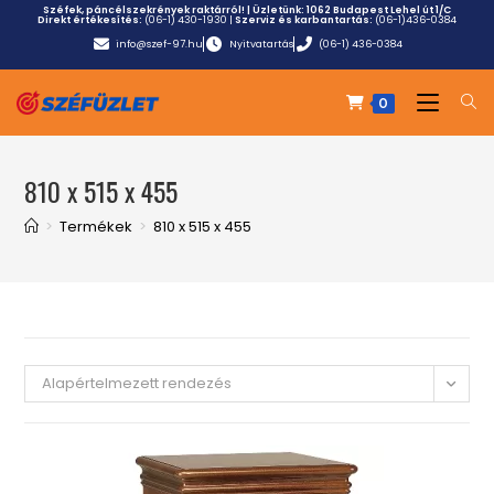
Széfek, páncélszekrények raktárról! | Üzletünk:
1062 Budapest Lehel út 1/C
Direkt értékesítés:
(06-1) 430-1930
|
Szerviz és karbantartás:
(06-1)436-0384
info@szef-97.hu
Nyitvatartás
(06-1) 436-0384
0
810 x 515 x 455
>
Termékek
>
810 x 515 x 455
Alapértelmezett rendezés