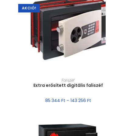
AKCIÓ!
MÉRET VÁLASZTÁSA
Faliszéf
Extra erősített digitális faliszéf
85 344
Ft
–
143 256
Ft