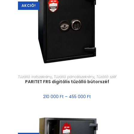
AKCIÓ!
MÉRET VÁLASZTÁSA
Tűzálló iratszekrény
,
Tűzálló páncélszekrény
,
Tűzálló széf
PARITET FRS digitális tűzálló bútorszéf
210 000
Ft
–
455 000
Ft