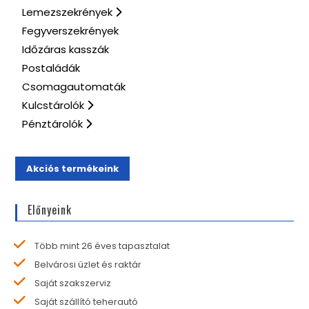
Lemezszekrények
Fegyverszekrények
Időzáras kasszák
Postaládák
Csomagautomaták
Kulcstárolók
Pénztárolók
Akciós termékeink
Előnyeink
Több mint 26 éves tapasztalat
Belvárosi üzlet és raktár
Saját szakszerviz
Saját szállító teherautó