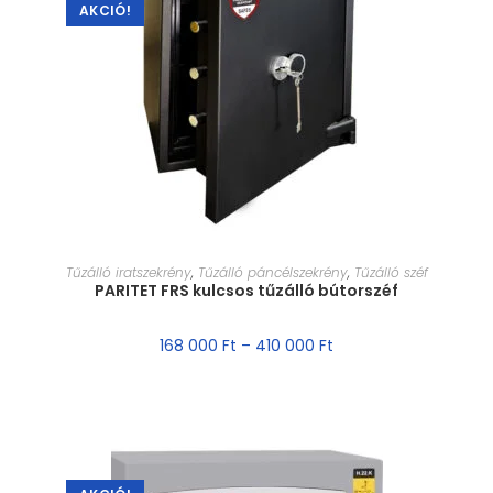
AKCIÓ!
MÉRET VÁLASZTÁSA
Tűzálló iratszekrény
,
Tűzálló páncélszekrény
,
Tűzálló széf
PARITET FRS kulcsos tűzálló bútorszéf
168 000
Ft
–
410 000
Ft