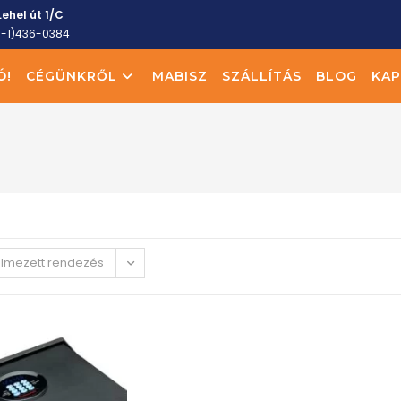
ehel út 1/C
6-1)436-0384
Ó!
CÉGÜNKRŐL
MABISZ
SZÁLLÍTÁS
BLOG
KAP
elmezett rendezés