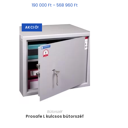
190 000
Ft
–
568 960
Ft
AKCIÓ!
MÉRET VÁLASZTÁSA
Bútorszéf
Prosafe L kulcsos bútorszéf