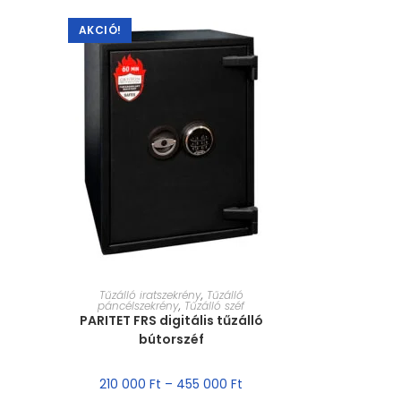
AKCIÓ!
MÉRET VÁLASZTÁSA
Tűzálló iratszekrény
,
Tűzálló
páncélszekrény
,
Tűzálló széf
PARITET FRS digitális tűzálló
bútorszéf
210 000
Ft
–
455 000
Ft