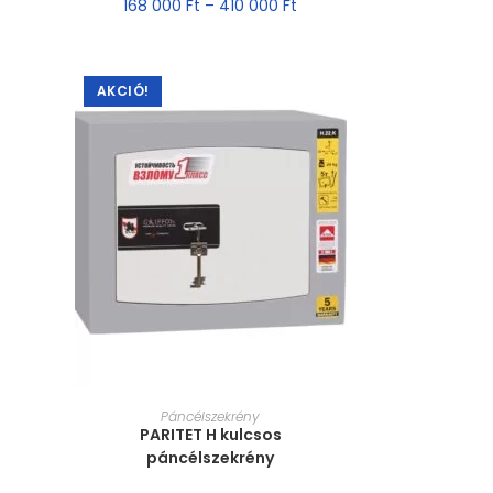
168 000
Ft
–
410 000
Ft
AKCIÓ!
MÉRET VÁLASZTÁSA
Páncélszekrény
PARITET H kulcsos
páncélszekrény