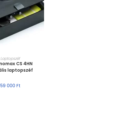
T VÁLASZTÁSA
Laptopszéf
nomax CS 4HN
ális laptopszéf
59 000
Ft