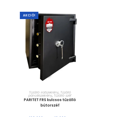
AKCIÓ!
MÉRET VÁLASZTÁSA
Tűzálló iratszekrény
,
Tűzálló
páncélszekrény
,
Tűzálló széf
PARITET FRS kulcsos tűzálló
bútorszéf