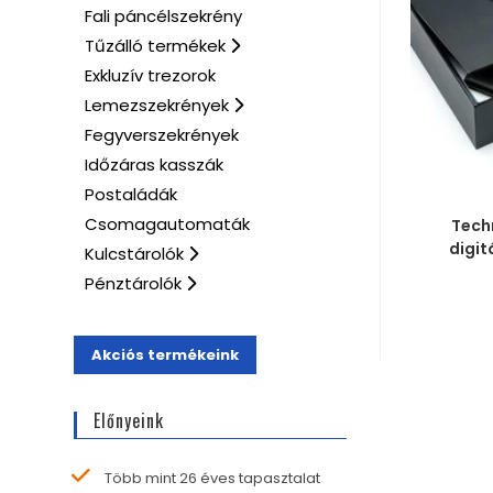
Fali páncélszekrény
Tűzálló termékek
Exkluzív trezorok
Lemezszekrények
Fegyverszekrények
Időzáras kasszák
Postaládák
MÉRE
Csomagautomaták
Tech
digit
Kulcstárolók
Pénztárolók
Akciós termékeink
Előnyeink
Több mint 26 éves tapasztalat