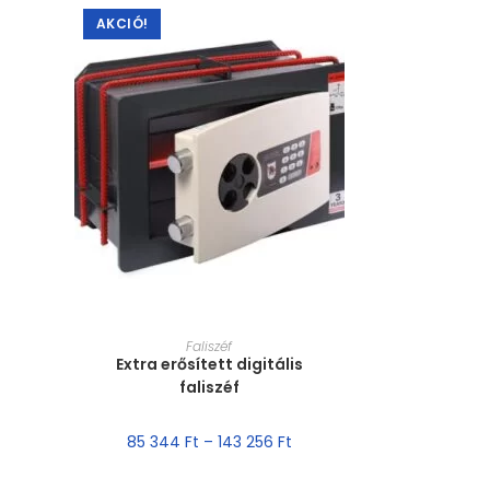
AKCIÓ!
MÉRET VÁLASZTÁSA
Faliszéf
Extra erősített digitális
faliszéf
85 344
Ft
–
143 256
Ft