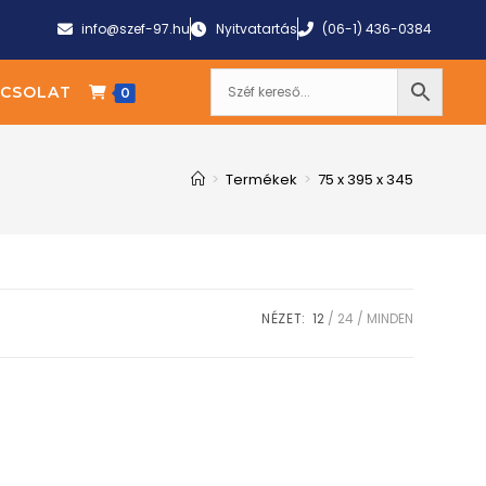
info@szef-97.hu
Nyitvatartás
(06-1) 436-0384
CSOLAT
0
>
Termékek
>
75 x 395 x 345
NÉZET:
12
24
MINDEN