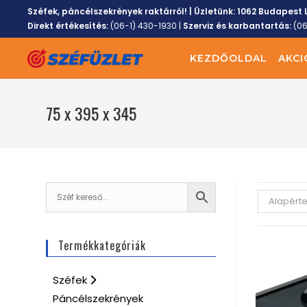
Széfek, páncélszekrények raktárról! | Üzletünk:
1062 Budapest L
Direkt értékesítés:
(06-1) 430-1930
|
Szerviz és karbantartás:
(0
KEZDŐOLDAL
AKCI
75 x 395 x 345
Alapért
Termékkategóriák
Széfek
Páncélszekrények