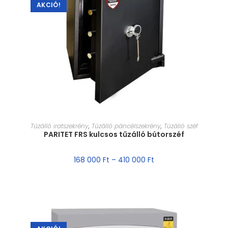
AKCIÓ!
MÉRET VÁLASZTÁSA
Tűzálló iratszekrény
,
Tűzálló páncélszekrény
,
Tűzálló széf
PARITET FRS kulcsos tűzálló bútorszéf
168 000
Ft
–
410 000
Ft