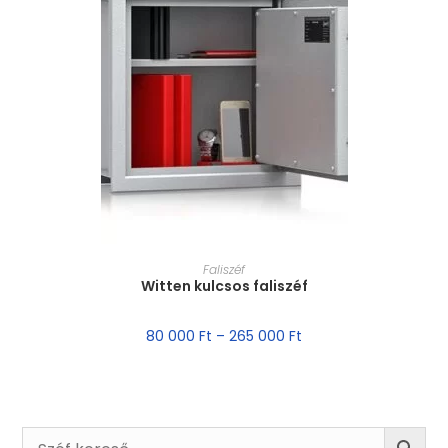
MÉRET VÁLASZTÁSA
Faliszéf
Witten kulcsos faliszéf
80 000
Ft
–
265 000
Ft