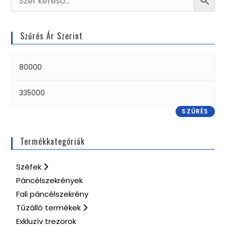
Szűrés Ár Szerint
SZŰRÉS
Termékkategóriák
Széfek
Páncélszekrények
Fali páncélszekrény
Tűzálló termékek
Exkluzív trezorok