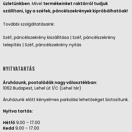
üzletünkben
. Mivel
termékeinket raktárról tudjuk
szállítani, így a széfek, páncélszekrények kipróbálhatóak!
További szolgáltatásaink:
Széf, páncélszekrény kiszállítása | Széf, páncélszekrény
telepítés | Széf, páncélszekrény nyitás
NYITVATARTÁS
Áruházunk, postaládák nagy választékban:
1062 Budapest, Lehel út 1/C (Lehel tér)
Áruházunk előtt kényelmes parkolási lehetőséget biztosítunk.
Nyitva tartás:
Hétfő
9.00 – 17.00
Kedd
9.00 – 17.00