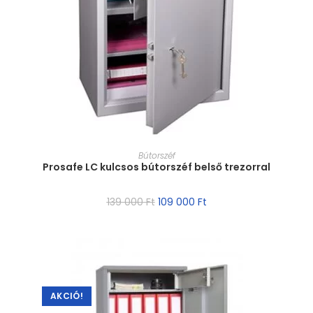
MÉRET VÁLASZTÁSA
Bútorszéf
Prosafe LC kulcsos bútorszéf belső trezorral
139 000
Ft
109 000
Ft
AKCIÓ!