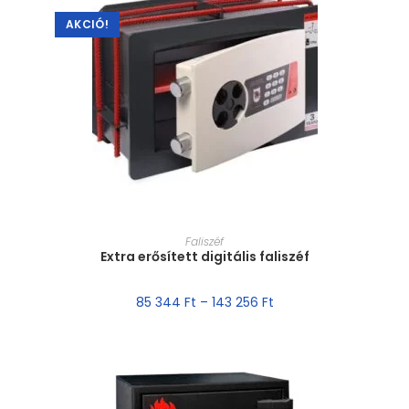
AKCIÓ!
MÉRET VÁLASZTÁSA
Faliszéf
Extra erősített digitális faliszéf
85 344
Ft
–
143 256
Ft