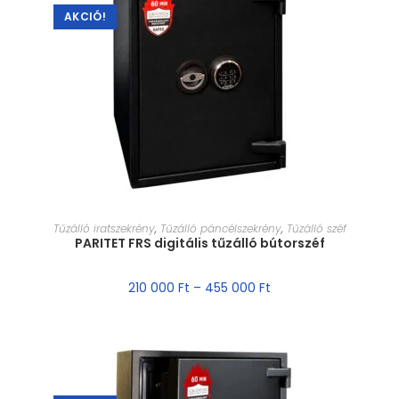
AKCIÓ!
MÉRET VÁLASZTÁSA
Tűzálló iratszekrény
,
Tűzálló páncélszekrény
,
Tűzálló széf
PARITET FRS digitális tűzálló bútorszéf
210 000
Ft
–
455 000
Ft