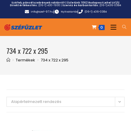
Széfek, páncélszekrények raktárról! | Üzletünk:
1062 Budapest Lehel út 1/C
Direkt értékesítés:
(06-1) 430-1930
|
Szerviz és karbantartás:
(06-1)436-0384
info@szef-97.hu
Nyitvatartás
(06-1) 436-0384
0
734 x 722 x 295
>
Termékek
>
734 x 722 x 295
Alapértelmezett rendezés