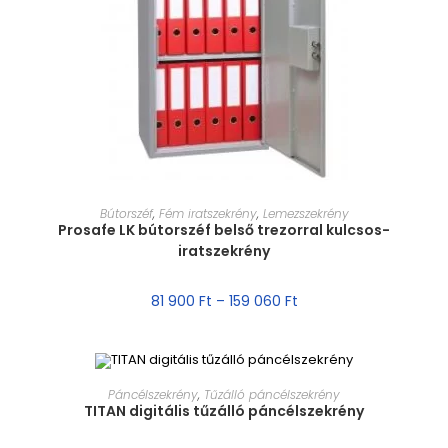
MÉRET VÁLASZTÁSA
Bútorszéf
,
Fém iratszekrény
,
Lemezszekrény
Prosafe LK bútorszéf belső trezorral kulcsos-
iratszekrény
81 900
Ft
–
159 060
Ft
MÉRET VÁLASZTÁSA
Páncélszekrény
,
Tűzálló páncélszekrény
TITAN digitális tűzálló páncélszekrény
AKCIÓ!