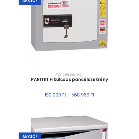
AKCIÓ!
MÉRET VÁLASZTÁSA
Páncélszekrény
PARITET H kulcsos páncélszekrény
190 000
Ft
–
568 960
Ft
AKCIÓ!