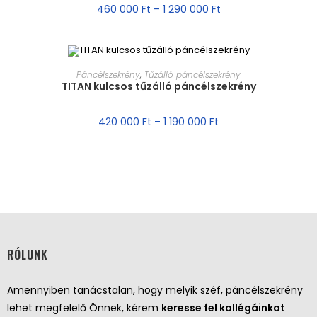
460 000
Ft
–
1 290 000
Ft
MÉRET VÁLASZTÁSA
Páncélszekrény
,
Tűzálló páncélszekrény
TITAN kulcsos tűzálló páncélszekrény
AKCIÓ!
420 000
Ft
–
1 190 000
Ft
RÓLUNK
Amennyiben tanácstalan, hogy melyik széf, páncélszekrény
lehet megfelelő Önnek, kérem
keresse fel kollégáinkat