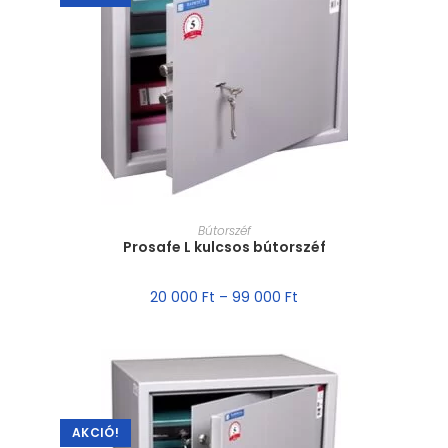
MÉRET VÁLASZTÁSA
Bútorszéf
Prosafe L kulcsos bútorszéf
20 000
Ft
–
99 000
Ft
AKCIÓ!