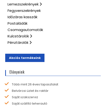
Lemezszekrények
Fegyverszekrények
Időzáras kasszák
Postaládák
Csomagautomaták
Kulcstárolók
Pénztárolók
Akciós termékeink
Előnyeink
Több mint 26 éves tapasztalat
Belvárosi üzlet és raktár
Saját szakszerviz
Saját szállító teherautó