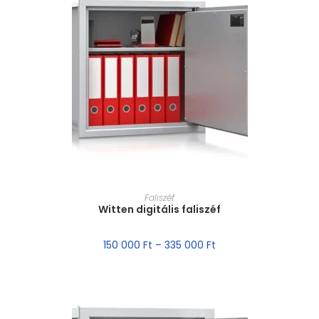
MÉRET VÁLASZTÁSA
Faliszéf
Witten digitális faliszéf
150 000
Ft
–
335 000
Ft