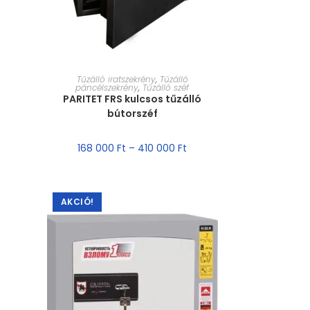
MÉRET VÁLASZTÁSA
Tűzálló iratszekrény
,
Tűzálló
páncélszekrény
,
Tűzálló széf
PARITET FRS kulcsos tűzálló
bútorszéf
168 000
Ft
–
410 000
Ft
AKCIÓ!