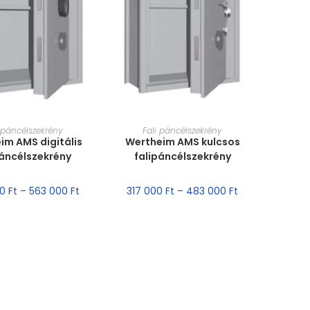
T VÁLASZTÁSA
MÉRET VÁLASZTÁSA
i páncélszekrény
Fali páncélszekrény
im AMS digitális
Wertheim AMS kulcsos
páncélszekrény
falipáncélszekrény
00
Ft
–
563 000
Ft
317 000
Ft
–
483 000
Ft