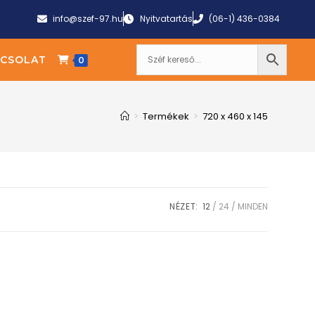
info@szef-97.hu
Nyitvatartás
(06-1) 436-0384
CSOLAT
0
>
Termékek
>
720 x 460 x 145
NÉZET:
12
24
MINDEN