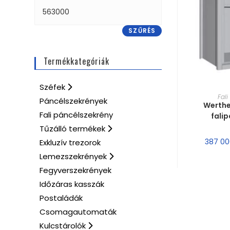
SZŰRÉS
Termékkategóriák
Széfek
MÉRE
Fal
Páncélszekrények
Werthe
Fali páncélszekrény
fali
Tűzálló termékek
387 0
Exkluzív trezorok
Lemezszekrények
Fegyverszekrények
Időzáras kasszák
Postaládák
Csomagautomaták
Kulcstárolók