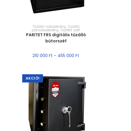
MÉRET VÁLASZTÁSA
Tűzálló iratszekrény
,
Tűzálló
páncélszekrény
,
Tűzálló széf
PARITET FRS digitális tűzálló
bútorszéf
210 000
Ft
–
455 000
Ft
AKCIÓ!