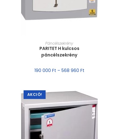
MÉRET VÁLASZTÁSA
Páncélszekrény
PARITET H kulcsos
páncélszekrény
190 000
Ft
–
568 960
Ft
AKCIÓ!