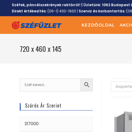
Széfek, páncélszekrények raktárról! | Üzletünk:
1062 Budapest L
Direkt értékesítés:
(06-1) 430-1930
|
Szerviz és karbantartás:
(0
KEZDŐOLDAL
AKCI
720 x 460 x 145
Alapért
Szűrés Ár Szerint