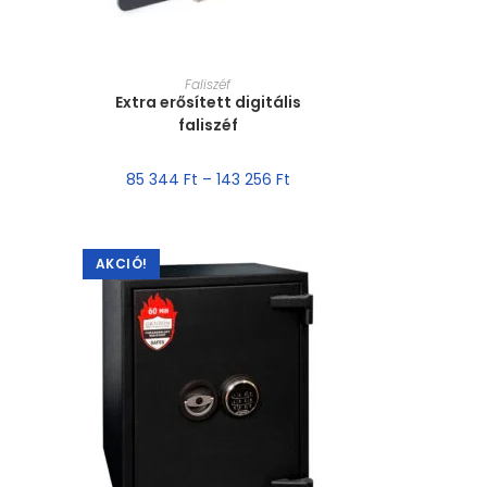
MÉRET VÁLASZTÁSA
Faliszéf
Extra erősített digitális
faliszéf
85 344
Ft
–
143 256
Ft
AKCIÓ!