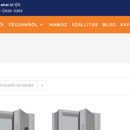
ehel út 1/C
6-1)436-0384
Ó!
CÉGÜNKRŐL
MABISZ
SZÁLLÍTÁS
BLOG
KAP
elmezett rendezés