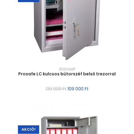
MÉRET VÁLASZTÁSA
Bútorszéf
Prosafe LC kulcsos bútorszéf belső trezorral
139 000
Ft
109 000
Ft
AKCIÓ!