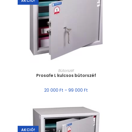
AKCIÓ!
MÉRET VÁLASZTÁSA
Bútorszéf
Prosafe L kulcsos bútorszéf
20 000
Ft
–
99 000
Ft
AKCIÓ!