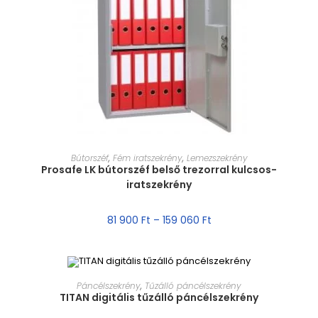
MÉRET VÁLASZTÁSA
Bútorszéf
,
Fém iratszekrény
,
Lemezszekrény
Prosafe LK bútorszéf belső trezorral kulcsos-
iratszekrény
81 900
Ft
–
159 060
Ft
MÉRET VÁLASZTÁSA
Páncélszekrény
,
Tűzálló páncélszekrény
TITAN digitális tűzálló páncélszekrény
AKCIÓ!