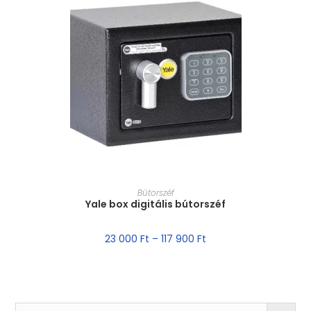
MÉRET VÁLASZTÁSA
Bútorszéf
Yale box digitális bútorszéf
23 000
Ft
–
117 900
Ft