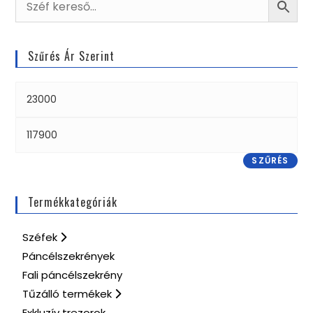
Szűrés Ár Szerint
SZŰRÉS
Termékkategóriák
Széfek
Páncélszekrények
Fali páncélszekrény
Tűzálló termékek
Exkluzív trezorok