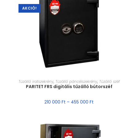
AKCIÓ!
MÉRET VÁLASZTÁSA
Tűzálló iratszekrény
,
Tűzálló páncélszekrény
,
Tűzálló széf
PARITET FRS digitális tűzálló bútorszéf
210 000
Ft
–
455 000
Ft