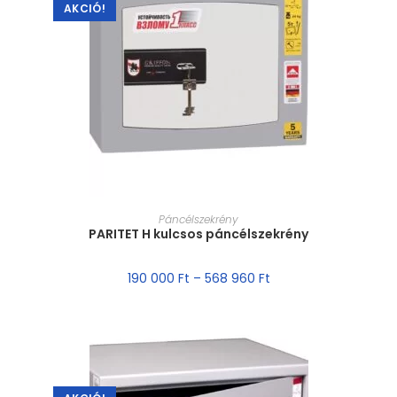
AKCIÓ!
MÉRET VÁLASZTÁSA
Páncélszekrény
PARITET H kulcsos páncélszekrény
190 000
Ft
–
568 960
Ft