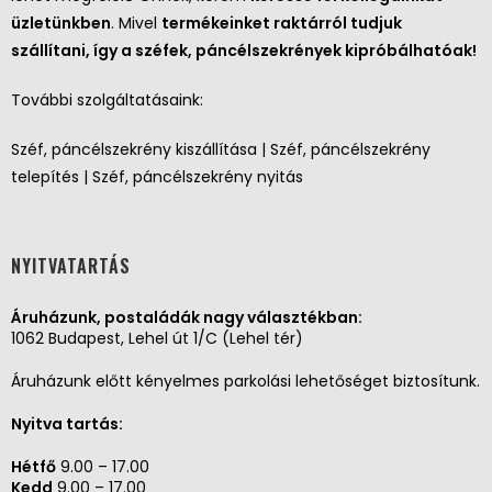
üzletünkben
. Mivel
termékeinket raktárról tudjuk
szállítani, így a széfek, páncélszekrények kipróbálhatóak!
További szolgáltatásaink:
Széf, páncélszekrény kiszállítása | Széf, páncélszekrény
telepítés | Széf, páncélszekrény nyitás
NYITVATARTÁS
Áruházunk, postaládák nagy választékban:
1062 Budapest, Lehel út 1/C (Lehel tér)
Áruházunk előtt kényelmes parkolási lehetőséget biztosítunk.
Nyitva tartás:
Hétfő
9.00 – 17.00
Kedd
9.00 – 17.00