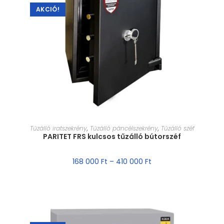
AKCIÓ!
MÉRET VÁLASZTÁSA
Tűzálló iratszekrény
,
Tűzálló páncélszekrény
,
Tűzálló széf
PARITET FRS kulcsos tűzálló bútorszéf
168 000
Ft
–
410 000
Ft