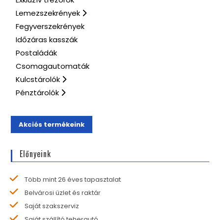
Lemezszekrények
Fegyverszekrények
Időzáras kasszák
Postaládák
Csomagautomaták
Kulcstárolók
Pénztárolók
Akciós termékeink
Előnyeink
Több mint 26 éves tapasztalat
Belvárosi üzlet és raktár
Saját szakszerviz
Saját szállító teherautó