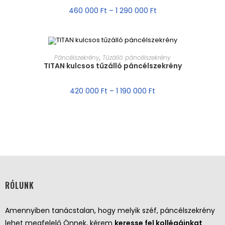
460 000
Ft
–
1 290 000
Ft
MÉRET VÁLASZTÁSA
Páncélszekrény
,
Tűzálló páncélszekrény
TITAN kulcsos tűzálló páncélszekrény
AKCIÓ!
420 000
Ft
–
1 190 000
Ft
RÓLUNK
Amennyiben tanácstalan, hogy melyik széf, páncélszekrény
lehet megfelelő Önnek, kérem
keresse fel kollégáinkat