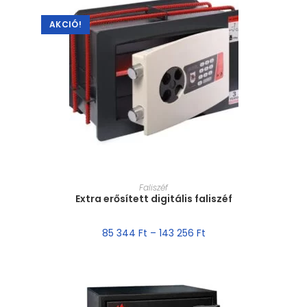
AKCIÓ!
MÉRET VÁLASZTÁSA
Faliszéf
Extra erősített digitális faliszéf
85 344
Ft
–
143 256
Ft