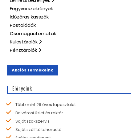
Lemezszekrények
Fegyverszekrények
Időzáras kasszák
Postaládák
Csomagautomaták
Kulcstárolók
Pénztárolók
Akciós termékeink
Előnyeink
Több mint 26 éves tapasztalat
Belvárosi üzlet és raktár
Saját szakszerviz
Saját szállító teherautó
Széles szortiment