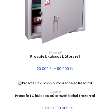
MÉRET VÁLASZTÁSA
Bútorszéf
Prosafe L kulcsos bútorszéf
20 000
Ft
–
99 000
Ft
MÉRET VÁLASZTÁSA
Bútorszéf
Prosafe LC kulcsos bútorszéf belső trezorral
AKCIÓ!
139 000
Ft
109 000
Ft