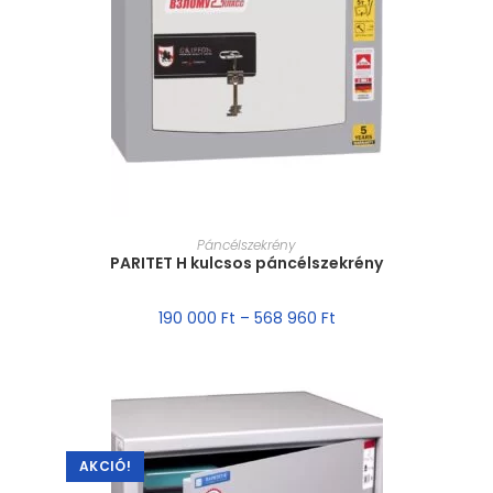
MÉRET VÁLASZTÁSA
Páncélszekrény
PARITET H kulcsos páncélszekrény
190 000
Ft
–
568 960
Ft
AKCIÓ!