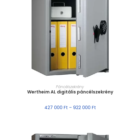
MÉRET VÁLASZTÁSA
Páncélszekrény
Wertheim AL digitális páncélszekrény
427 000
Ft
–
922 000
Ft