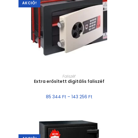
AKCIÓ!
MÉRET VÁLASZTÁSA
Faliszéf
Extra erősített digitális faliszéf
85 344
Ft
–
143 256
Ft