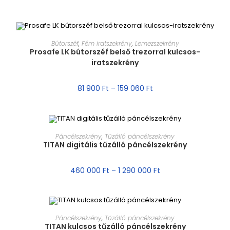
MÉRET VÁLASZTÁSA
Bútorszéf
,
Fém iratszekrény
,
Lemezszekrény
Prosafe LK bútorszéf belső trezorral kulcsos-
iratszekrény
AKCIÓ!
81 900
Ft
–
159 060
Ft
MÉRET VÁLASZTÁSA
Páncélszekrény
,
Tűzálló páncélszekrény
TITAN digitális tűzálló páncélszekrény
AKCIÓ!
460 000
Ft
–
1 290 000
Ft
MÉRET VÁLASZTÁSA
Páncélszekrény
,
Tűzálló páncélszekrény
TITAN kulcsos tűzálló páncélszekrény