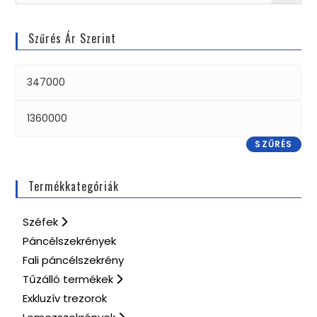
Szűrés Ár Szerint
SZŰRÉS
Termékkategóriák
Széfek
Páncélszekrények
Fali páncélszekrény
Tűzálló termékek
Exkluzív trezorok