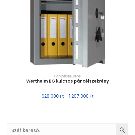
MÉRET VÁLASZTÁSA
Páncélszekrény
Wertheim BG kulcsos páncélszekrény
628 000
Ft
–
1 207 000
Ft