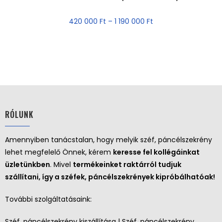
AKCIÓ!
420 000
Ft
–
1 190 000
Ft
RÓLUNK
Amennyiben tanácstalan, hogy melyik széf, páncélszekrény
lehet megfelelő Önnek, kérem
keresse fel kollégáinkat
üzletünkben
. Mivel
termékeinket raktárról tudjuk
szállítani, így a széfek, páncélszekrények kipróbálhatóak!
További szolgáltatásaink:
Széf, páncélszekrény kiszállítása | Széf, páncélszekrény