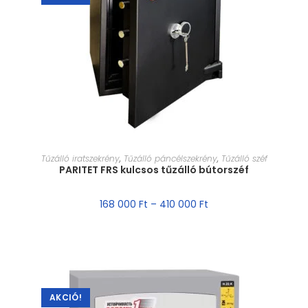
MÉRET VÁLASZTÁSA
Tűzálló iratszekrény
,
Tűzálló páncélszekrény
,
Tűzálló széf
PARITET FRS kulcsos tűzálló bútorszéf
168 000
Ft
–
410 000
Ft
AKCIÓ!