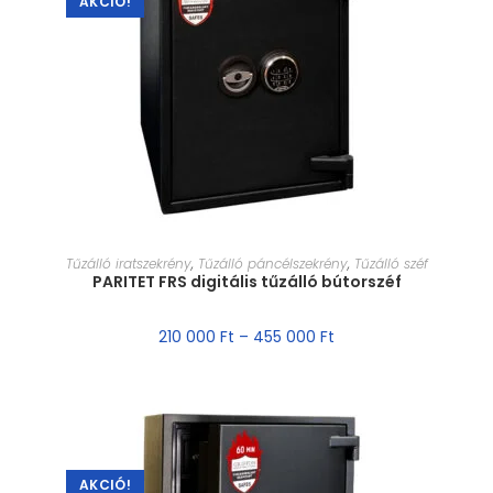
AKCIÓ!
MÉRET VÁLASZTÁSA
Tűzálló iratszekrény
,
Tűzálló páncélszekrény
,
Tűzálló széf
PARITET FRS digitális tűzálló bútorszéf
210 000
Ft
–
455 000
Ft
AKCIÓ!