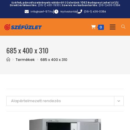
Széfek, páncélszekrények raktárról! | Üzletünk:
1062 Budapest Lehel út 1/C
Direkt értékesítés:
(06-1) 430-1930
|
Szerviz és karbantartás:
(06-1)436-0384
info@szef-97.hu
Nyitvatartás
(06-1) 436-0384
0
685 x 400 x 310
>
Termékek
>
685 x 400 x 310
Alapértelmezett rendezés