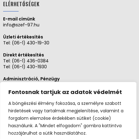
ELÉRHETŐSÉGEK
E-mail címünk
info@szef-97.hu
Üzleti értékesítés
Tel:
(06-1) 430-19-30
Direkt értékesítés
Tel:
(06-1) 436-0384
Tel:
(06-1) 430-1930
Adminisztráció, Pénzügy
Tel:
(06-1) 430-1930
Fontosnak tartjuk az adatok védelmét
Szerviz és karbantartás
Tel: (06-20)3268654
A böngészési élmény fokozása, a személyre szabott
Tel: (06-1) 436-0384
hirdetések vagy tartalmak megjelenítése, valamint a
forgalom elemzése érdekében sütiket (cookie)
használunk. A "Mindet elfogadom" gombra kattintva
hozzájárulhat a sütik használatához.