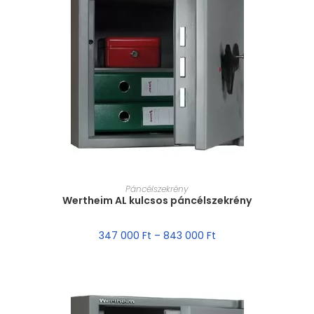
MÉRET VÁLASZTÁSA
Páncélszekrény
Wertheim AL kulcsos páncélszekrény
347 000
Ft
–
843 000
Ft