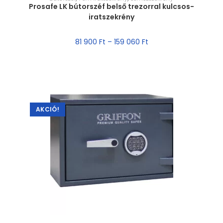
Prosafe LK bútorszéf belső trezorral kulcsos-
iratszekrény
81 900
Ft
–
159 060
Ft
AKCIÓ!