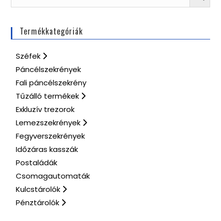
Termékkategóriák
Széfek
Páncélszekrények
Fali páncélszekrény
Tűzálló termékek
Exkluzív trezorok
Lemezszekrények
Fegyverszekrények
Időzáras kasszák
Postaládák
Csomagautomaták
Kulcstárolók
Pénztárolók