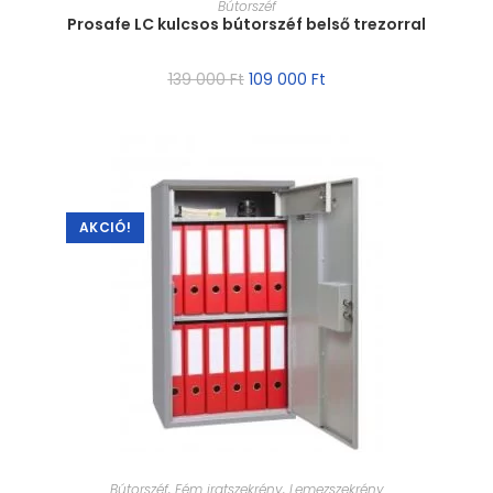
Bútorszéf
Prosafe LC kulcsos bútorszéf belső trezorral
139 000
Ft
109 000
Ft
AKCIÓ!
MÉRET VÁLASZTÁSA
Bútorszéf
,
Fém iratszekrény
,
Lemezszekrény