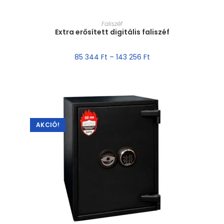
MÉRET VÁLASZTÁSA
Faliszéf
Extra erősített digitális faliszéf
85 344
Ft
–
143 256
Ft
AKCIÓ!