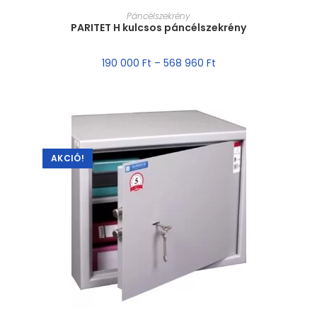
MÉRET VÁLASZTÁSA
Páncélszekrény
PARITET H kulcsos páncélszekrény
190 000
Ft
–
568 960
Ft
AKCIÓ!