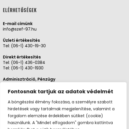
ELÉRHETŐSÉGEK
E-mail címünk
info@szef-97.hu
Üzleti értékesítés
Tel:
(06-1) 430-19-30
Direkt értékesítés
Tel:
(06-1) 436-0384
Tel:
(06-1) 430-1930
Adminisztráció, Pénzügy
Tel:
(06-1) 430-1930
Fontosnak tartjuk az adatok védelmét
Szerviz és karbantartás
Tel: (06-20)3268654
A böngészési élmény fokozása, a személyre szabott
Tel: (06-1) 436-0384
hirdetések vagy tartalmak megjelenítése, valamint a
forgalom elemzése érdekében sütiket (cookie)
használunk. A "Mindet elfogadom" gombra kattintva