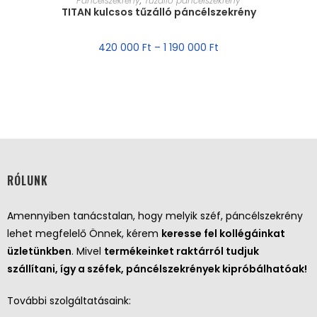
Páncélszekrény
,
Tűzálló páncélszekrény
TITAN kulcsos tűzálló páncélszekrény
420 000
Ft
–
1 190 000
Ft
RÓLUNK
Amennyiben tanácstalan, hogy melyik széf, páncélszekrény
lehet megfelelő Önnek, kérem
keresse fel kollégáinkat
üzletünkben
. Mivel
termékeinket raktárról tudjuk
szállítani, így a széfek, páncélszekrények kipróbálhatóak!
További szolgáltatásaink: