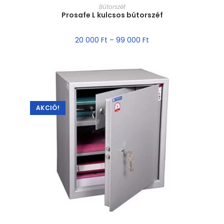
MÉRET VÁLASZTÁSA
Bútorszéf
Prosafe L kulcsos bútorszéf
20 000
Ft
–
99 000
Ft
AKCIÓ!
MÉRET VÁLASZTÁSA