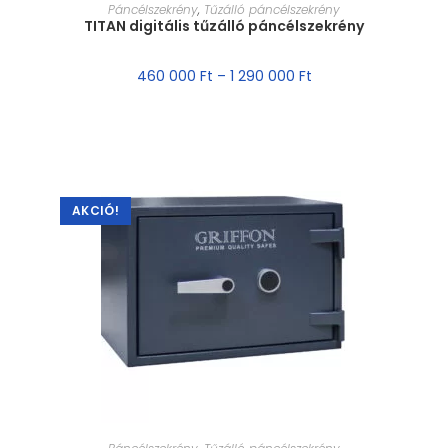
MÉRET VÁLASZTÁSA
Páncélszekrény
,
Tűzálló páncélszekrény
TITAN digitális tűzálló páncélszekrény
460 000
Ft
–
1 290 000
Ft
AKCIÓ!
MÉRET VÁLASZTÁSA