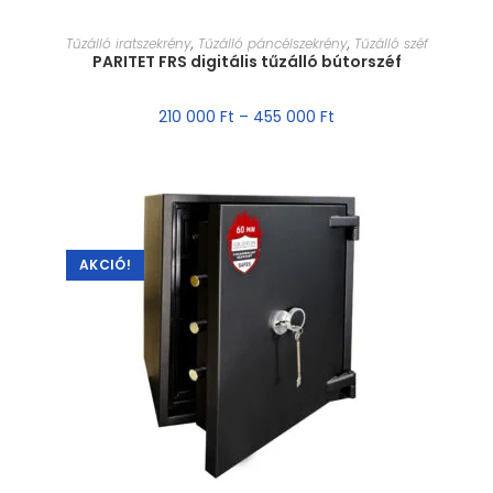
MÉRET VÁLASZTÁSA
Tűzálló iratszekrény
,
Tűzálló páncélszekrény
,
Tűzálló széf
PARITET FRS digitális tűzálló bútorszéf
210 000
Ft
–
455 000
Ft
AKCIÓ!