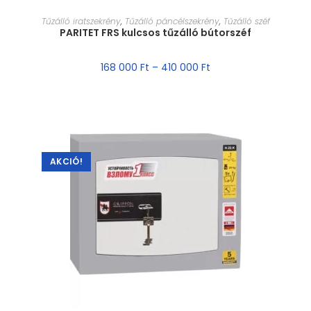
MÉRET VÁLASZTÁSA
Tűzálló iratszekrény
,
Tűzálló páncélszekrény
,
Tűzálló széf
PARITET FRS kulcsos tűzálló bútorszéf
168 000
Ft
–
410 000
Ft
AKCIÓ!