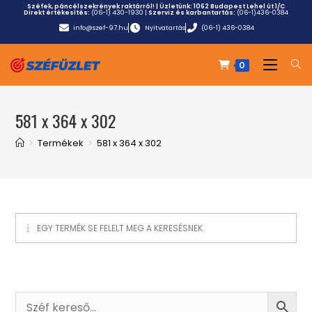
Széfek, páncélszekrények raktárról! | Üzletünk:
1062 Budapest Lehel út 1/C
Direkt értékesítés:
(06-1) 430-1930
|
Szerviz és karbantartás:
(06-1)436-0384
info@szef-97.hu
Nyitvatartás
(06-1) 436-0384
0
581 x 364 x 302
>
Termékek
>
581 x 364 x 302
EGY TERMÉK SE FELELT MEG A KERESÉSNEK.