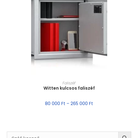
MÉRET VÁLASZTÁSA
Faliszéf
Witten kulcsos faliszéf
80 000
Ft
–
265 000
Ft