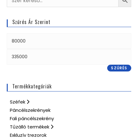
Szűrés Ár Szerint
SZŰRÉS
Termékkategóriák
Széfek
Páncélszekrények
Fali páncélszekrény
Tűzálló termékek
Exkluzív trezorok