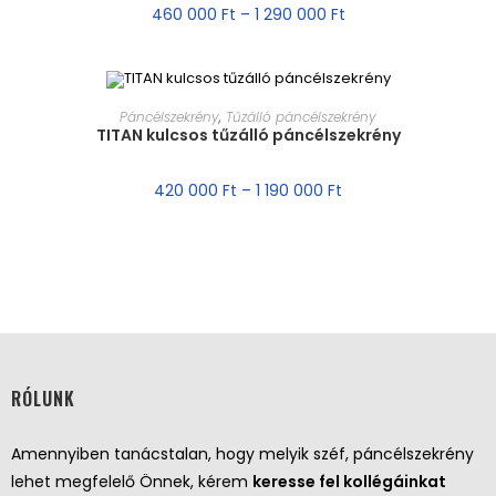
460 000
Ft
–
1 290 000
Ft
MÉRET VÁLASZTÁSA
Páncélszekrény
,
Tűzálló páncélszekrény
TITAN kulcsos tűzálló páncélszekrény
AKCIÓ!
420 000
Ft
–
1 190 000
Ft
RÓLUNK
Amennyiben tanácstalan, hogy melyik széf, páncélszekrény
lehet megfelelő Önnek, kérem
keresse fel kollégáinkat