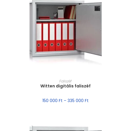
MÉRET VÁLASZTÁSA
Faliszéf
Witten digitális faliszéf
150 000
Ft
–
335 000
Ft