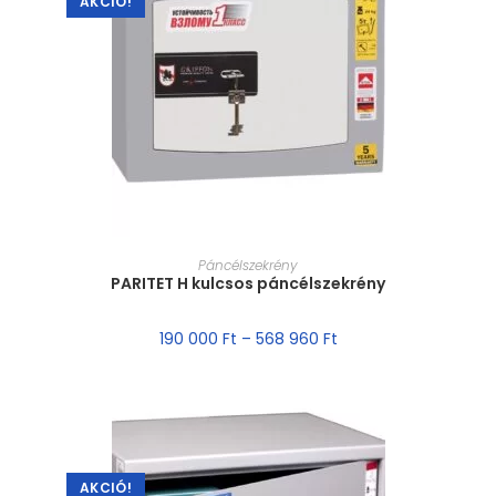
AKCIÓ!
MÉRET VÁLASZTÁSA
Páncélszekrény
PARITET H kulcsos páncélszekrény
190 000
Ft
–
568 960
Ft
AKCIÓ!