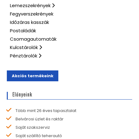
Lemezszekrények
Fegyverszekrények
Időzáras kasszák
Postaládák
Csomagautomaták
Kulcstárolók
Pénztárolók
Akciós termékeink
Előnyeink
Több mint 26 éves tapasztalat
Belvárosi üzlet és raktár
Saját szakszerviz
Saját szállító teherautó