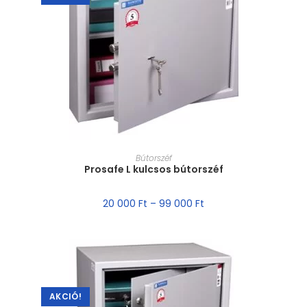
MÉRET VÁLASZTÁSA
Bútorszéf
Prosafe L kulcsos bútorszéf
20 000
Ft
–
99 000
Ft
AKCIÓ!