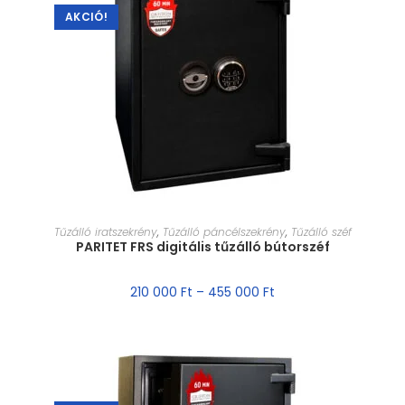
AKCIÓ!
MÉRET VÁLASZTÁSA
Tűzálló iratszekrény
,
Tűzálló páncélszekrény
,
Tűzálló széf
PARITET FRS digitális tűzálló bútorszéf
210 000
Ft
–
455 000
Ft