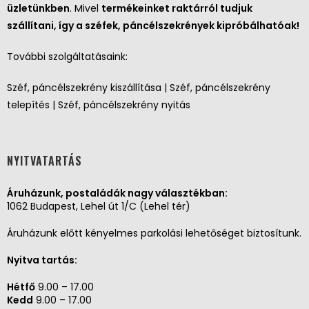
üzletünkben
. Mivel
termékeinket raktárról tudjuk
szállítani, így a széfek, páncélszekrények kipróbálhatóak!
További szolgáltatásaink:
Széf, páncélszekrény kiszállítása | Széf, páncélszekrény
telepítés | Széf, páncélszekrény nyitás
NYITVATARTÁS
Áruházunk, postaládák nagy választékban:
1062 Budapest, Lehel út 1/C (Lehel tér)
Áruházunk előtt kényelmes parkolási lehetőséget biztosítunk.
Nyitva tartás:
Hétfő
9.00 – 17.00
Kedd
9.00 – 17.00