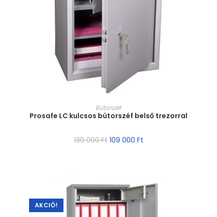
MÉRET VÁLASZTÁSA
Bútorszéf
Prosafe LC kulcsos bútorszéf belső trezorral
139 000
Ft
109 000
Ft
AKCIÓ!