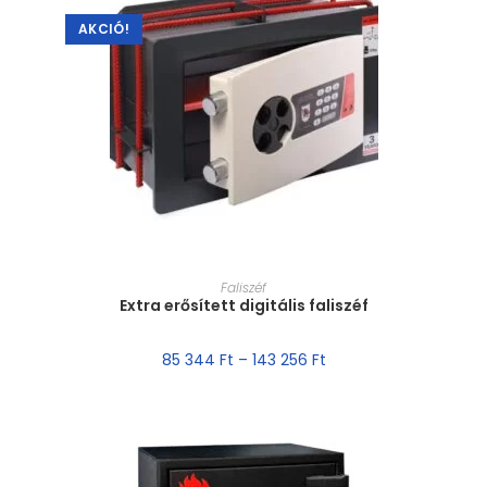
AKCIÓ!
MÉRET VÁLASZTÁSA
Faliszéf
Extra erősített digitális faliszéf
85 344
Ft
–
143 256
Ft