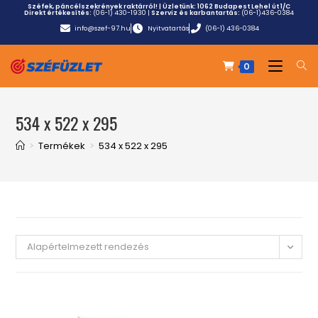
Széfek, páncélszekrények raktárról! | Üzletünk:
1062 Budapest Lehel út 1/C
Direkt értékesítés:
(06-1) 430-1930
|
Szerviz és karbantartás:
(06-1)436-0384
info@szef-97.hu
Nyitvatartás
(06-1) 436-0384
0
534 x 522 x 295
>
Termékek
>
534 x 522 x 295
Alapértelmezett rendezés