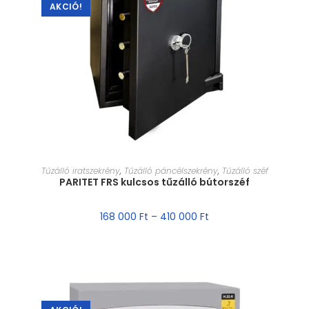
AKCIÓ!
MÉRET VÁLASZTÁSA
Tűzálló iratszekrény
,
Tűzálló páncélszekrény
,
Tűzálló széf
PARITET FRS kulcsos tűzálló bútorszéf
168 000
Ft
–
410 000
Ft