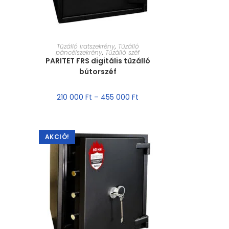
MÉRET VÁLASZTÁSA
Tűzálló iratszekrény
,
Tűzálló
páncélszekrény
,
Tűzálló széf
PARITET FRS digitális tűzálló
bútorszéf
210 000
Ft
–
455 000
Ft
AKCIÓ!