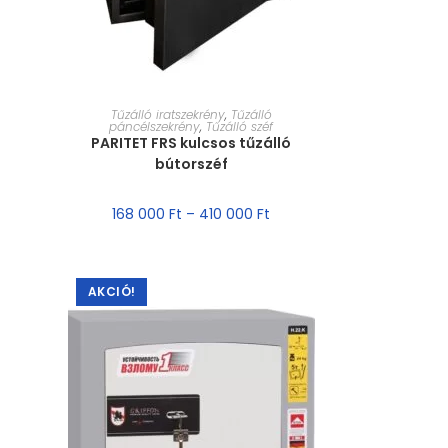
MÉRET VÁLASZTÁSA
Tűzálló iratszekrény
,
Tűzálló
páncélszekrény
,
Tűzálló széf
PARITET FRS kulcsos tűzálló
bútorszéf
168 000
Ft
–
410 000
Ft
AKCIÓ!