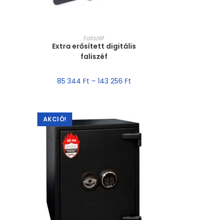
MÉRET VÁLASZTÁSA
Faliszéf
Extra erősített digitális
faliszéf
85 344
Ft
–
143 256
Ft
AKCIÓ!