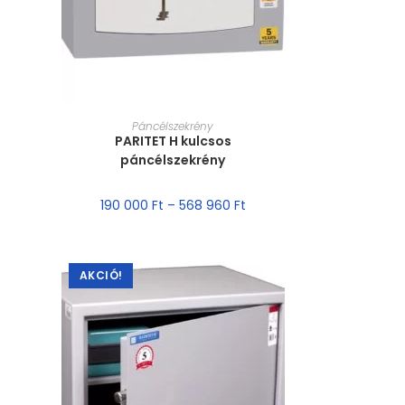
MÉRET VÁLASZTÁSA
Páncélszekrény
PARITET H kulcsos
páncélszekrény
190 000
Ft
–
568 960
Ft
AKCIÓ!