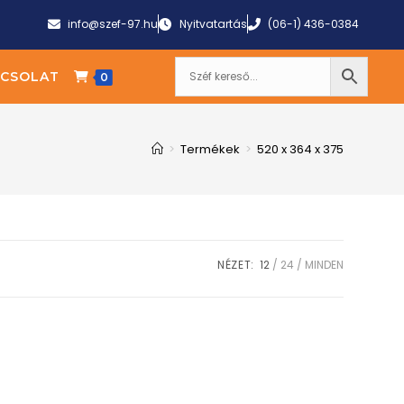
info@szef-97.hu
Nyitvatartás
(06-1) 436-0384
CSOLAT
0
>
Termékek
>
520 x 364 x 375
NÉZET:
12
24
MINDEN