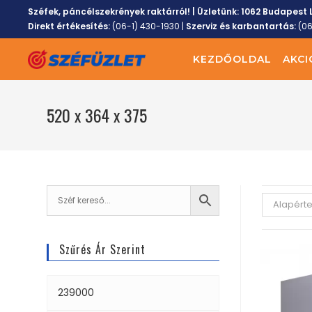
Széfek, páncélszekrények raktárról! | Üzletünk:
1062 Budapest L
Direkt értékesítés:
(06-1) 430-1930
|
Szerviz és karbantartás:
(0
KEZDŐOLDAL
AKCI
520 x 364 x 375
Alapért
Szűrés Ár Szerint