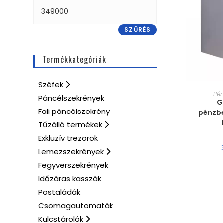
SZŰRÉS
Termékkategóriák
Széfek
MÉRE
Pé
Páncélszekrények
G
Fali páncélszekrény
pénzbe
Tűzálló termékek
Exkluzív trezorok
Lemezszekrények
Fegyverszekrények
Időzáras kasszák
Postaládák
Csomagautomaták
Kulcstárolók