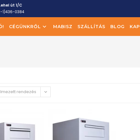
ehel út 1/C
6-1)436-0384
Ó!
CÉGÜNKRŐL
MABISZ
SZÁLLÍTÁS
BLOG
KAP
elmezett rendezés