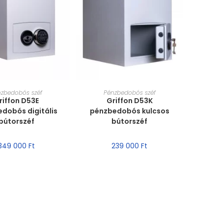
T VÁLASZTÁSA
MÉRET VÁLASZTÁSA
nzbedobós széf
Pénzbedobós széf
riffon D53E
Griffon D53K
dobós digitális
pénzbedobós kulcsos
bútorszéf
bútorszéf
349 000
Ft
239 000
Ft