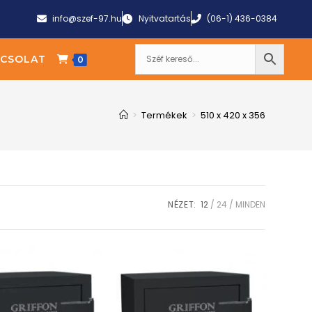
info@szef-97.hu
Nyitvatartás
(06-1) 436-0384
CSOLAT
0
>
Termékek
>
510 x 420 x 356
NÉZET:
12
24
MINDEN