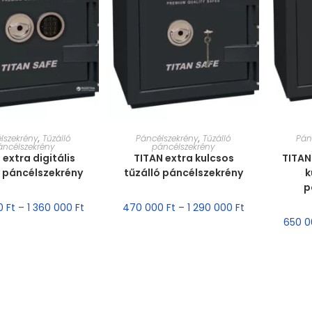
T VÁLASZTÁSA
MÉRET VÁLASZTÁSA
MÉ
lszekrény
,
Tűzálló
Páncélszekrény
,
Tűzálló
Pán
áncélszekrény
páncélszekrény
 extra digitális
TITAN extra kulcsos
TITAN
ó páncélszekrény
tűzálló páncélszekrény
k
p
0
Ft
–
1 360 000
Ft
470 000
Ft
–
1 290 000
Ft
650 