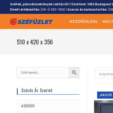
Széfek, páncélszekrények raktárról! | Üzletünk:
1062 Budapest L
Direkt értékesítés:
(06-1) 430-1930
|
Szerviz és karbantartás:
(0
KEZDŐOLDAL
AKCI
510 x 420 x 356
Alapért
Szűrés Ár Szerint
AKCIÓ!