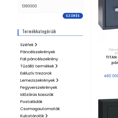
SZŰRÉS
Termékkategóriák
Széfek
MÉRE
Páncé
Páncélszekrények
p
TITAN 
Fali páncélszekrény
pá
Tűzálló termékek
Exkluzív trezorok
460 00
Lemezszekrények
Fegyverszekrények
Időzáras kasszák
Postaládák
Csomagautomaták
Kulcstárolók