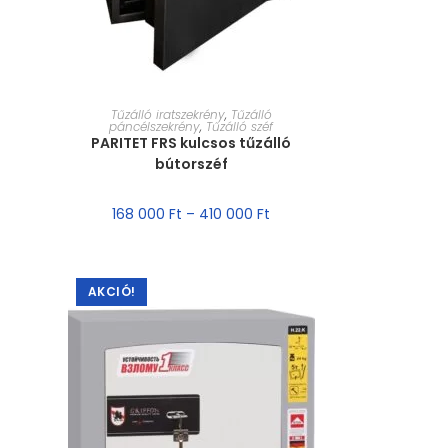
MÉRET VÁLASZTÁSA
Tűzálló iratszekrény
,
Tűzálló
páncélszekrény
,
Tűzálló széf
PARITET FRS kulcsos tűzálló
bútorszéf
168 000
Ft
–
410 000
Ft
AKCIÓ!