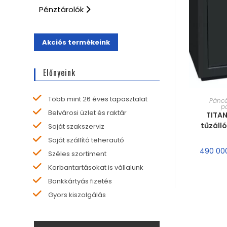
Pénztárolók
Akciós termékeink
Előnyeink
MÉRE
Több mint 26 éves tapasztalat
Páncé
p
Belvárosi üzlet és raktár
TITAN
tűzáll
Saját szakszerviz
Saját szállító teherautó
490 00
Széles szortiment
Karbantartásokat is vállalunk
Bankkártyás fizetés
Gyors kiszolgálás