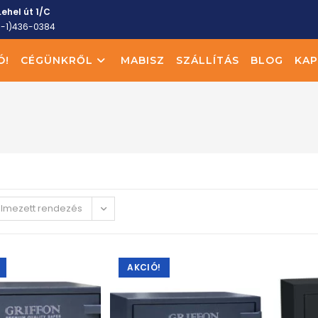
ehel út 1/C
6-1)436-0384
Ó!
CÉGÜNKRŐL
MABISZ
SZÁLLÍTÁS
BLOG
KAP
elmezett rendezés
AKCIÓ!