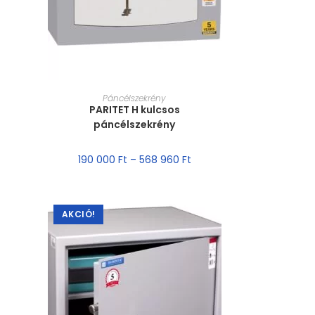
MÉRET VÁLASZTÁSA
Páncélszekrény
PARITET H kulcsos
páncélszekrény
190 000
Ft
–
568 960
Ft
AKCIÓ!