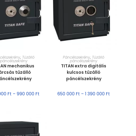
RET VÁLASZTÁSA
MÉRET VÁLASZTÁSA
célszekrény
,
Tűzálló
Páncélszekrény
,
Tűzálló
páncélszekrény
páncélszekrény
TAN mechanikus
TITAN extra digitális
árcsás tűzálló
kulcsos tűzálló
áncélszekrény
páncélszekrény
000
Ft
–
990 000
Ft
650 000
Ft
–
1 390 000
Ft