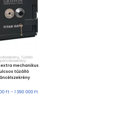
RET VÁLASZTÁSA
célszekrény
,
Tűzálló
páncélszekrény
 extra mechanikus
ulcsos tűzálló
áncélszekrény
000
Ft
–
1 390 000
Ft