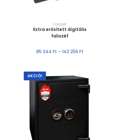
MÉRET VÁLASZTÁSA
Faliszéf
Extra erősített digitális
faliszéf
85 344
Ft
–
143 256
Ft
AKCIÓ!