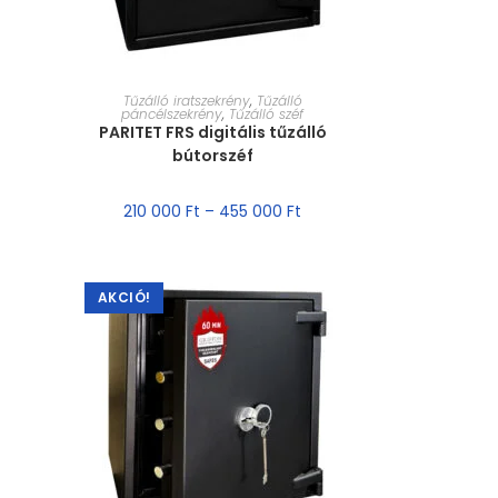
MÉRET VÁLASZTÁSA
Tűzálló iratszekrény
,
Tűzálló
páncélszekrény
,
Tűzálló széf
PARITET FRS digitális tűzálló
bútorszéf
210 000
Ft
–
455 000
Ft
AKCIÓ!