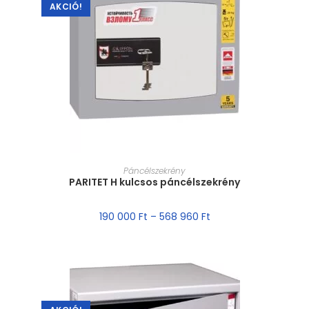
AKCIÓ!
MÉRET VÁLASZTÁSA
Páncélszekrény
PARITET H kulcsos páncélszekrény
190 000
Ft
–
568 960
Ft