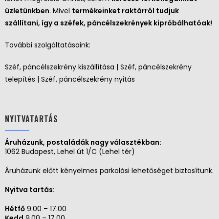
üzletünkben
. Mivel
termékeinket raktárról tudjuk
szállítani, így a széfek, páncélszekrények kipróbálhatóak!
További szolgáltatásaink:
Széf, páncélszekrény kiszállítása | Széf, páncélszekrény
telepítés | Széf, páncélszekrény nyitás
NYITVATARTÁS
Áruházunk, postaládák nagy választékban:
1062 Budapest, Lehel út 1/C (Lehel tér)
Áruházunk előtt kényelmes parkolási lehetőséget biztosítunk.
Nyitva tartás:
Hétfő
9.00 – 17.00
Kedd
9.00 – 17.00