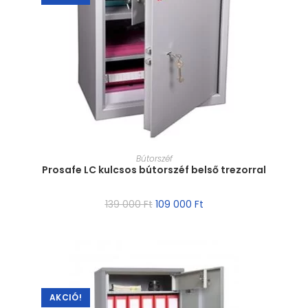
MÉRET VÁLASZTÁSA
Bútorszéf
Prosafe LC kulcsos bútorszéf belső trezorral
139 000
Ft
109 000
Ft
AKCIÓ!