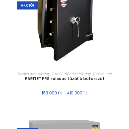
AKCIÓ!
MÉRET VÁLASZTÁSA
Tűzálló iratszekrény
,
Tűzálló páncélszekrény
,
Tűzálló széf
PARITET FRS kulcsos tűzálló bútorszéf
168 000
Ft
–
410 000
Ft