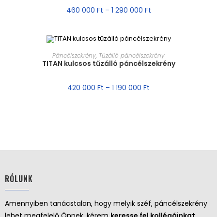
460 000
Ft
–
1 290 000
Ft
MÉRET VÁLASZTÁSA
Páncélszekrény
,
Tűzálló páncélszekrény
TITAN kulcsos tűzálló páncélszekrény
AKCIÓ!
420 000
Ft
–
1 190 000
Ft
RÓLUNK
Amennyiben tanácstalan, hogy melyik széf, páncélszekrény
lehet megfelelő Önnek, kérem
keresse fel kollégáinkat