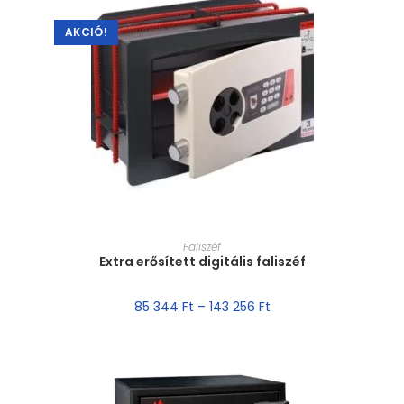
AKCIÓ!
MÉRET VÁLASZTÁSA
Faliszéf
Extra erősített digitális faliszéf
85 344
Ft
–
143 256
Ft