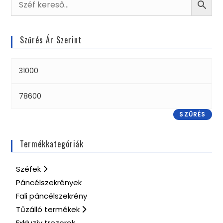
Szűrés Ár Szerint
SZŰRÉS
Termékkategóriák
Széfek
Páncélszekrények
Fali páncélszekrény
Tűzálló termékek
Exkluzív trezorok