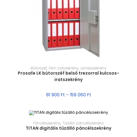
MÉRET VÁLASZTÁSA
Bútorszéf
,
Fém iratszekrény
,
Lemezszekrény
Prosafe LK bútorszéf belső trezorral kulcsos-
iratszekrény
81 900
Ft
–
159 060
Ft
MÉRET VÁLASZTÁSA
Páncélszekrény
,
Tűzálló páncélszekrény
TITAN digitális tűzálló páncélszekrény
AKCIÓ!