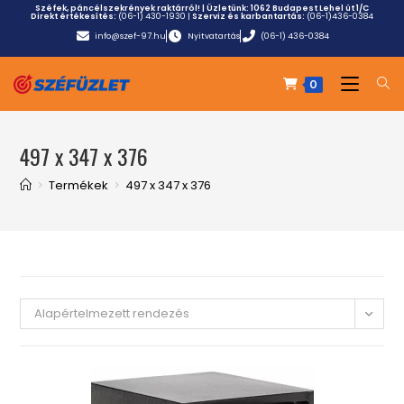
Széfek, páncélszekrények raktárról! | Üzletünk:
1062 Budapest Lehel út 1/C
Direkt értékesítés:
(06-1) 430-1930
|
Szerviz és karbantartás:
(06-1)436-0384
info@szef-97.hu
Nyitvatartás
(06-1) 436-0384
0
497 x 347 x 376
>
Termékek
>
497 x 347 x 376
Alapértelmezett rendezés