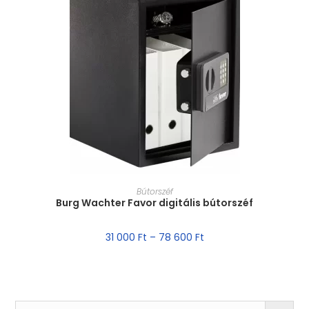
MÉRET VÁLASZTÁSA
Bútorszéf
Burg Wachter Favor digitális bútorszéf
31 000
Ft
–
78 600
Ft