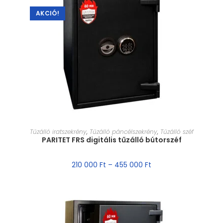
AKCIÓ!
MÉRET VÁLASZTÁSA
Tűzálló iratszekrény
,
Tűzálló páncélszekrény
,
Tűzálló széf
PARITET FRS digitális tűzálló bútorszéf
210 000
Ft
–
455 000
Ft