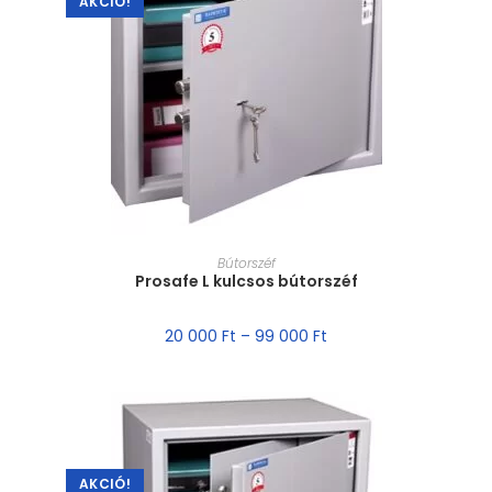
AKCIÓ!
MÉRET VÁLASZTÁSA
Bútorszéf
Prosafe L kulcsos bútorszéf
20 000
Ft
–
99 000
Ft
AKCIÓ!