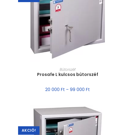
MÉRET VÁLASZTÁSA
Bútorszéf
Prosafe L kulcsos bútorszéf
20 000
Ft
–
99 000
Ft
AKCIÓ!