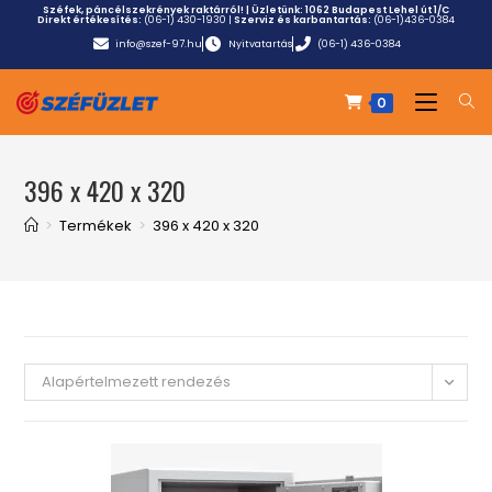
Széfek, páncélszekrények raktárról! | Üzletünk:
1062 Budapest Lehel út 1/C
Direkt értékesítés:
(06-1) 430-1930
|
Szerviz és karbantartás:
(06-1)436-0384
info@szef-97.hu
Nyitvatartás
(06-1) 436-0384
0
396 x 420 x 320
>
Termékek
>
396 x 420 x 320
Alapértelmezett rendezés