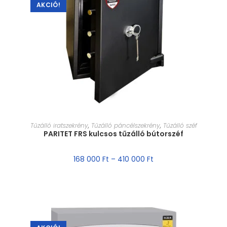
AKCIÓ!
MÉRET VÁLASZTÁSA
Tűzálló iratszekrény
,
Tűzálló páncélszekrény
,
Tűzálló széf
PARITET FRS kulcsos tűzálló bútorszéf
168 000
Ft
–
410 000
Ft