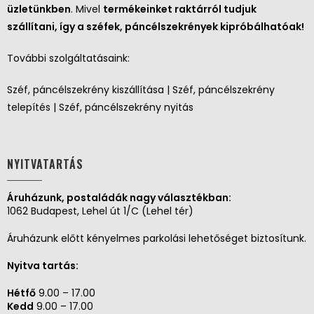
üzletünkben
. Mivel
termékeinket raktárról tudjuk
szállítani, így a széfek, páncélszekrények kipróbálhatóak!
További szolgáltatásaink:
Széf, páncélszekrény kiszállítása | Széf, páncélszekrény
telepítés | Széf, páncélszekrény nyitás
NYITVATARTÁS
Áruházunk, postaládák nagy választékban:
1062 Budapest, Lehel út 1/C (Lehel tér)
Áruházunk előtt kényelmes parkolási lehetőséget biztosítunk.
Nyitva tartás:
Hétfő
9.00 – 17.00
Kedd
9.00 – 17.00