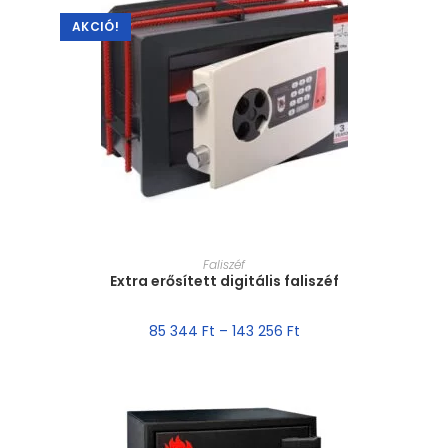
AKCIÓ!
MÉRET VÁLASZTÁSA
Faliszéf
Extra erősített digitális faliszéf
85 344
Ft
–
143 256
Ft