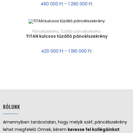
460 000
Ft
–
1 290 000
Ft
MÉRET VÁLASZTÁSA
Páncélszekrény
,
Tűzálló páncélszekrény
TITAN kulcsos tűzálló páncélszekrény
AKCIÓ!
420 000
Ft
–
1 190 000
Ft
RÓLUNK
Amennyiben tanácstalan, hogy melyik széf, páncélszekrény
lehet megfelelő Önnek, kérem
keresse fel kollégáinkat