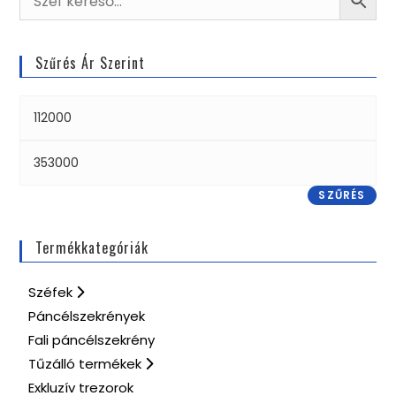
Szűrés Ár Szerint
SZŰRÉS
Termékkategóriák
Széfek
Páncélszekrények
Fali páncélszekrény
Tűzálló termékek
Exkluzív trezorok