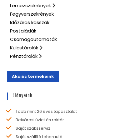
Lemezszekrények
Fegyverszekrények
Időzáras kasszák
Postaládák
Csomagautomaták
Kulcstárolók
Pénztárolók
Akciós termékeink
Előnyeink
Több mint 26 éves tapasztalat
Belvárosi üzlet és raktár
Saját szakszerviz
Saját szállító teherautó