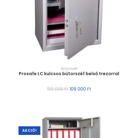
MÉRET VÁLASZTÁSA
Bútorszéf
Prosafe LC kulcsos bútorszéf belső trezorral
139 000
Ft
109 000
Ft
AKCIÓ!