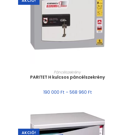
AKCIÓ!
MÉRET VÁLASZTÁSA
Páncélszekrény
PARITET H kulcsos páncélszekrény
190 000
Ft
–
568 960
Ft
AKCIÓ!