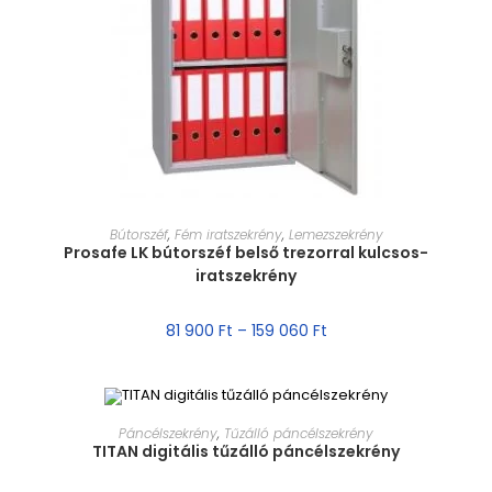
MÉRET VÁLASZTÁSA
Bútorszéf
,
Fém iratszekrény
,
Lemezszekrény
Prosafe LK bútorszéf belső trezorral kulcsos-
iratszekrény
81 900
Ft
–
159 060
Ft
MÉRET VÁLASZTÁSA
Páncélszekrény
,
Tűzálló páncélszekrény
TITAN digitális tűzálló páncélszekrény
AKCIÓ!