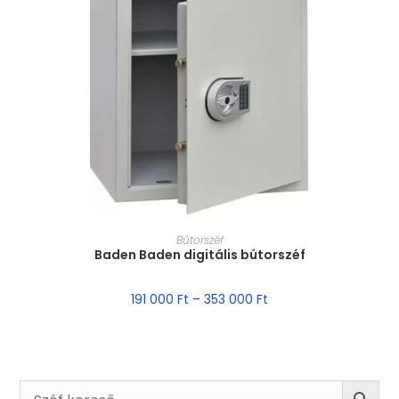
MÉRET VÁLASZTÁSA
Bútorszéf
Baden Baden digitális bútorszéf
191 000
Ft
–
353 000
Ft