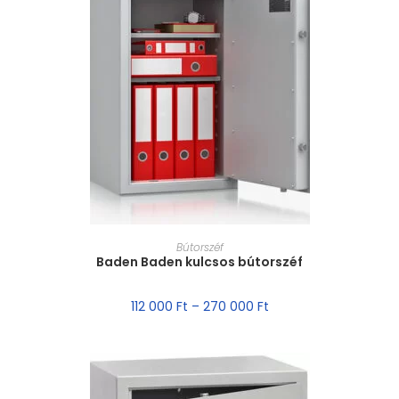
MÉRET VÁLASZTÁSA
Bútorszéf
Baden Baden kulcsos bútorszéf
112 000
Ft
–
270 000
Ft