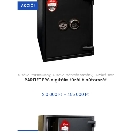
AKCIÓ!
MÉRET VÁLASZTÁSA
Tűzálló iratszekrény
,
Tűzálló páncélszekrény
,
Tűzálló széf
PARITET FRS digitális tűzálló bútorszéf
210 000
Ft
–
455 000
Ft