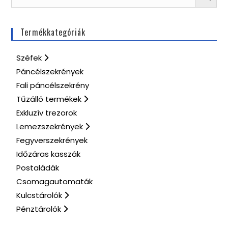
Termékkategóriák
Széfek
Páncélszekrények
Fali páncélszekrény
Tűzálló termékek
Exkluzív trezorok
Lemezszekrények
Fegyverszekrények
Időzáras kasszák
Postaládák
Csomagautomaták
Kulcstárolók
Pénztárolók