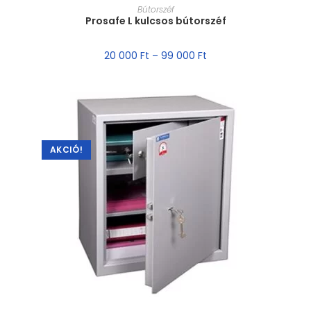
MÉRET VÁLASZTÁSA
Bútorszéf
Prosafe L kulcsos bútorszéf
20 000
Ft
–
99 000
Ft
AKCIÓ!
MÉRET VÁLASZTÁSA