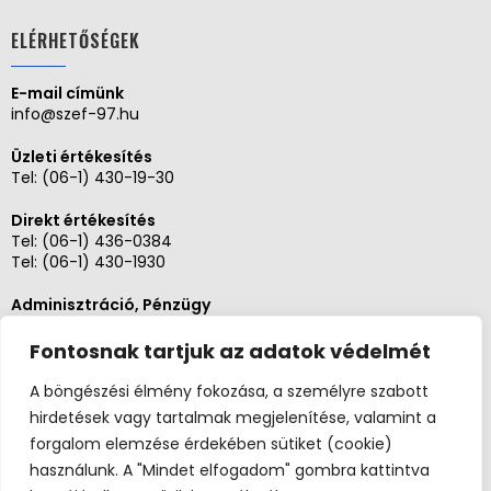
ELÉRHETŐSÉGEK
E-mail címünk
info@szef-97.hu
Üzleti értékesítés
Tel:
(06-1) 430-19-30
Direkt értékesítés
Tel:
(06-1) 436-0384
Tel:
(06-1) 430-1930
Adminisztráció, Pénzügy
Tel:
(06-1) 430-1930
Fontosnak tartjuk az adatok védelmét
Szerviz és karbantartás
Tel: (06-20)3268654
A böngészési élmény fokozása, a személyre szabott
Tel: (06-1) 436-0384
hirdetések vagy tartalmak megjelenítése, valamint a
forgalom elemzése érdekében sütiket (cookie)
használunk. A "Mindet elfogadom" gombra kattintva