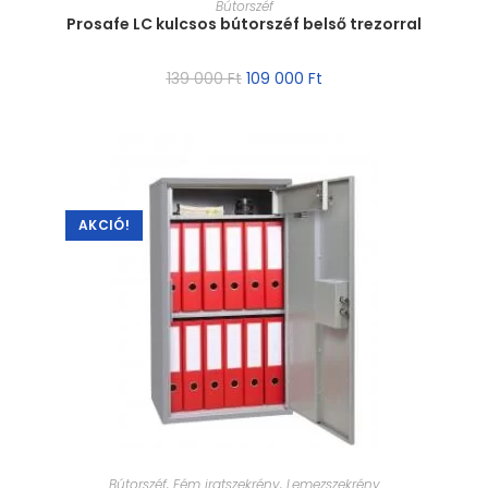
Bútorszéf
Prosafe LC kulcsos bútorszéf belső trezorral
139 000
Ft
109 000
Ft
AKCIÓ!
MÉRET VÁLASZTÁSA
Bútorszéf
,
Fém iratszekrény
,
Lemezszekrény