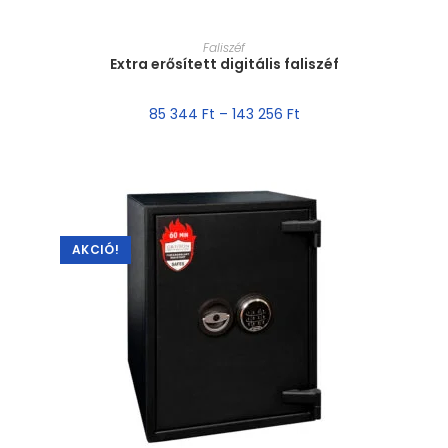
MÉRET VÁLASZTÁSA
Faliszéf
Extra erősített digitális faliszéf
85 344
Ft
–
143 256
Ft
AKCIÓ!