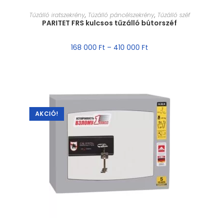
MÉRET VÁLASZTÁSA
Tűzálló iratszekrény
,
Tűzálló páncélszekrény
,
Tűzálló széf
PARITET FRS kulcsos tűzálló bútorszéf
168 000
Ft
–
410 000
Ft
AKCIÓ!