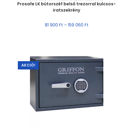
Prosafe LK bútorszéf belső trezorral kulcsos-
iratszekrény
81 900
Ft
–
159 060
Ft
AKCIÓ!