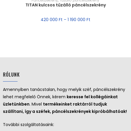
Páncélszekrény
,
Tűzálló páncélszekrény
TITAN kulcsos tűzálló páncélszekrény
420 000
Ft
–
1 190 000
Ft
RÓLUNK
Amennyiben tanácstalan, hogy melyik széf, páncélszekrény
lehet megfelelő Önnek, kérem
keresse fel kollégáinkat
üzletünkben
. Mivel
termékeinket raktárról tudjuk
szállítani, így a széfek, páncélszekrények kipróbálhatóak!
További szolgáltatásaink: