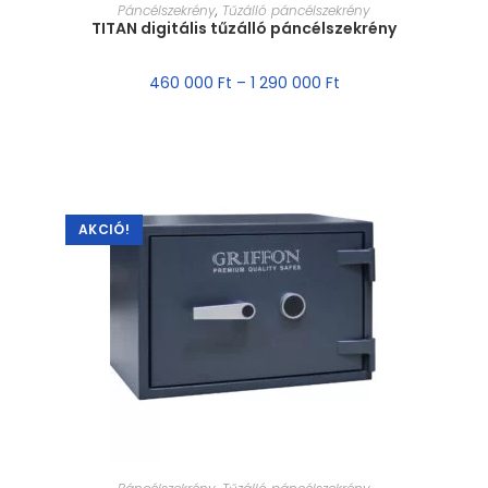
MÉRET VÁLASZTÁSA
Páncélszekrény
,
Tűzálló páncélszekrény
TITAN digitális tűzálló páncélszekrény
460 000
Ft
–
1 290 000
Ft
AKCIÓ!
MÉRET VÁLASZTÁSA