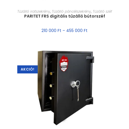
MÉRET VÁLASZTÁSA
Tűzálló iratszekrény
,
Tűzálló páncélszekrény
,
Tűzálló széf
PARITET FRS digitális tűzálló bútorszéf
210 000
Ft
–
455 000
Ft
AKCIÓ!