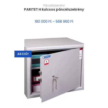
MÉRET VÁLASZTÁSA
Páncélszekrény
PARITET H kulcsos páncélszekrény
190 000
Ft
–
568 960
Ft
AKCIÓ!