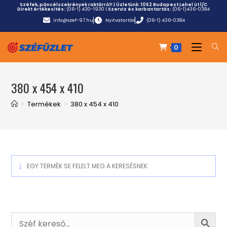
Széfek, páncélszekrények raktárról! | Üzletünk:
1062 Budapest Lehel út 1/C
Direkt értékesítés:
(06-1) 430-1930
|
Szerviz és karbantartás:
(06-1)436-0384
info@szef-97.hu
Nyitvatartás
(06-1) 436-0384
0
380 x 454 x 410
>
Termékek
>
380 x 454 x 410
EGY TERMÉK SE FELELT MEG A KERESÉSNEK.