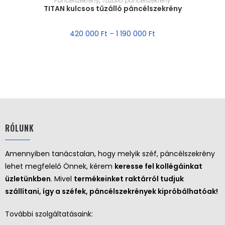
Páncélszekrény
,
Tűzálló páncélszekrény
TITAN kulcsos tűzálló páncélszekrény
420 000
Ft
–
1 190 000
Ft
RÓLUNK
Amennyiben tanácstalan, hogy melyik széf, páncélszekrény
lehet megfelelő Önnek, kérem
keresse fel kollégáinkat
üzletünkben
. Mivel
termékeinket raktárról tudjuk
szállítani, így a széfek, páncélszekrények kipróbálhatóak!
További szolgáltatásaink: