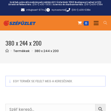
Széfek, páncélszekrények raktárról! | Üzletünk:
1062 Budapest Lehel út 1/C
Direkt értékesítés:
(06-1) 430-1930
|
Szerviz és karbantartás:
(06-1)436-0384
info@szef-97.hu
Nyitvatartás
(06-1) 436-0384
0
380 x 244 x 200
>
Termékek
>
380 x 244 x 200
EGY TERMÉK SE FELELT MEG A KERESÉSNEK.