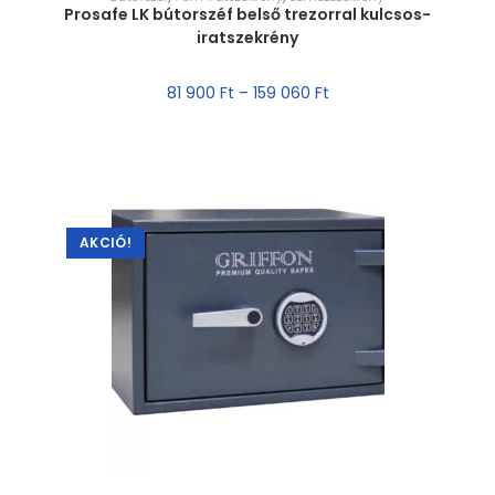
Prosafe LK bútorszéf belső trezorral kulcsos-
iratszekrény
81 900
Ft
–
159 060
Ft
AKCIÓ!