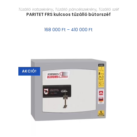
MÉRET VÁLASZTÁSA
Tűzálló iratszekrény
,
Tűzálló páncélszekrény
,
Tűzálló széf
PARITET FRS kulcsos tűzálló bútorszéf
168 000
Ft
–
410 000
Ft
AKCIÓ!