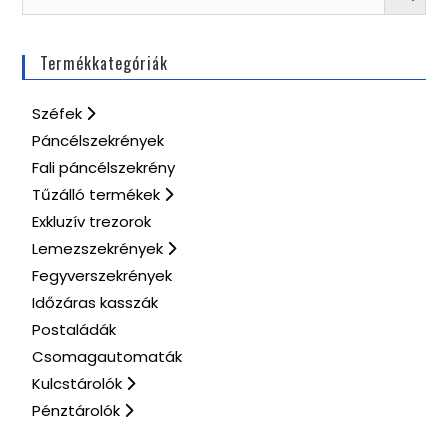
Termékkategóriák
Széfek
Páncélszekrények
Fali páncélszekrény
Tűzálló termékek
Exkluzív trezorok
Lemezszekrények
Fegyverszekrények
Időzáras kasszák
Postaládák
Csomagautomaták
Kulcstárolók
Pénztárolók