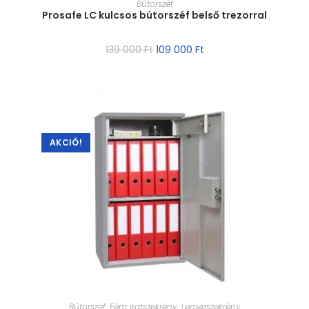
Bútorszéf
Prosafe LC kulcsos bútorszéf belső trezorral
139 000
Ft
109 000
Ft
AKCIÓ!
MÉRET VÁLASZTÁSA
Bútorszéf
,
Fém iratszekrény
,
Lemezszekrény