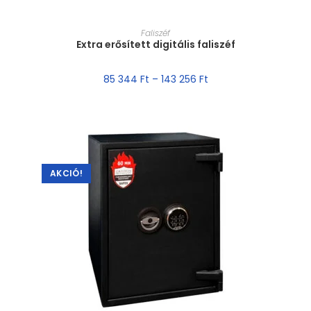
MÉRET VÁLASZTÁSA
Faliszéf
Extra erősített digitális faliszéf
85 344
Ft
–
143 256
Ft
AKCIÓ!