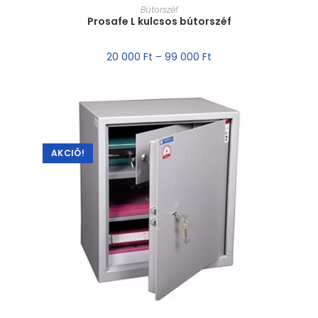
MÉRET VÁLASZTÁSA
Bútorszéf
Prosafe L kulcsos bútorszéf
20 000
Ft
–
99 000
Ft
AKCIÓ!
MÉRET VÁLASZTÁSA