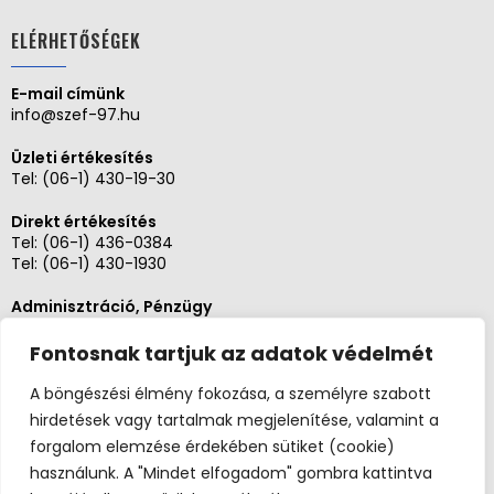
ELÉRHETŐSÉGEK
E-mail címünk
info@szef-97.hu
Üzleti értékesítés
Tel:
(06-1) 430-19-30
Direkt értékesítés
Tel:
(06-1) 436-0384
Tel:
(06-1) 430-1930
Adminisztráció, Pénzügy
Tel:
(06-1) 430-1930
Fontosnak tartjuk az adatok védelmét
Szerviz és karbantartás
Tel: (06-20)3268654
A böngészési élmény fokozása, a személyre szabott
Tel: (06-1) 436-0384
hirdetések vagy tartalmak megjelenítése, valamint a
forgalom elemzése érdekében sütiket (cookie)
használunk. A "Mindet elfogadom" gombra kattintva