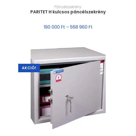
MÉRET VÁLASZTÁSA
Páncélszekrény
PARITET H kulcsos páncélszekrény
190 000
Ft
–
568 960
Ft
AKCIÓ!