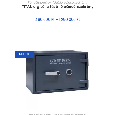
MÉRET VÁLASZTÁSA
Páncélszekrény
,
Tűzálló páncélszekrény
TITAN digitális tűzálló páncélszekrény
460 000
Ft
–
1 290 000
Ft
AKCIÓ!
MÉRET VÁLASZTÁSA