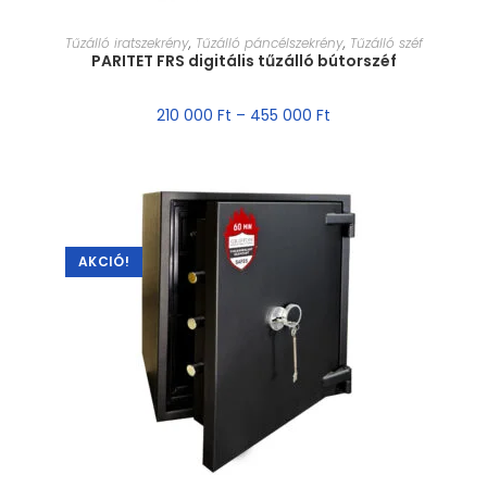
MÉRET VÁLASZTÁSA
Tűzálló iratszekrény
,
Tűzálló páncélszekrény
,
Tűzálló széf
PARITET FRS digitális tűzálló bútorszéf
210 000
Ft
–
455 000
Ft
AKCIÓ!