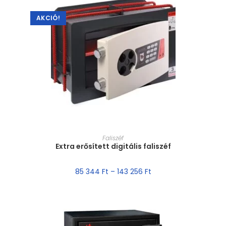
AKCIÓ!
MÉRET VÁLASZTÁSA
Faliszéf
Extra erősített digitális faliszéf
85 344
Ft
–
143 256
Ft