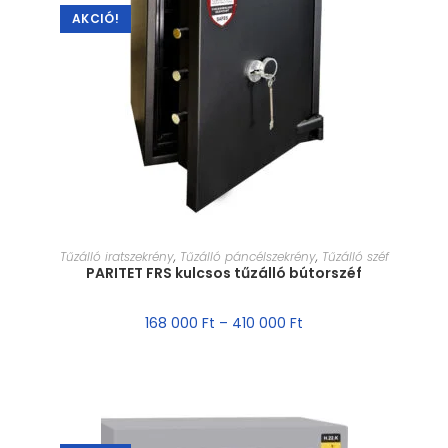
AKCIÓ!
MÉRET VÁLASZTÁSA
Tűzálló iratszekrény
,
Tűzálló páncélszekrény
,
Tűzálló széf
PARITET FRS kulcsos tűzálló bútorszéf
168 000
Ft
–
410 000
Ft