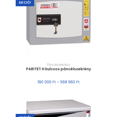
AKCIÓ!
MÉRET VÁLASZTÁSA
Páncélszekrény
PARITET H kulcsos páncélszekrény
190 000
Ft
–
568 960
Ft