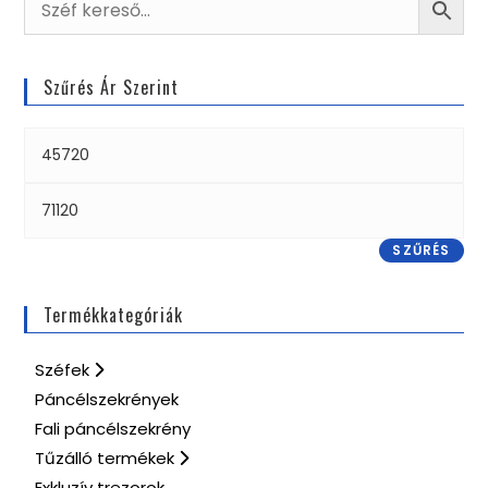
Szűrés Ár Szerint
SZŰRÉS
Termékkategóriák
Széfek
Páncélszekrények
Fali páncélszekrény
Tűzálló termékek
Exkluzív trezorok