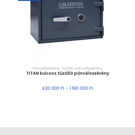
MÉRET VÁLASZTÁSA
Páncélszekrény
,
Tűzálló páncélszekrény
TITAN kulcsos tűzálló páncélszekrény
420 000
Ft
–
1 190 000
Ft