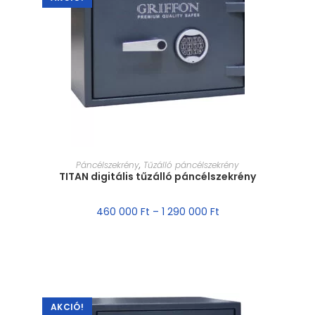
MÉRET VÁLASZTÁSA
Páncélszekrény
,
Tűzálló páncélszekrény
TITAN digitális tűzálló páncélszekrény
460 000
Ft
–
1 290 000
Ft
AKCIÓ!