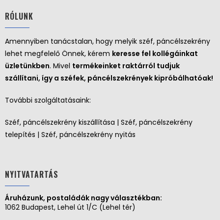
RÓLUNK
Amennyiben tanácstalan, hogy melyik széf, páncélszekrény
lehet megfelelő Önnek, kérem
keresse fel kollégáinkat
üzletünkben
. Mivel
termékeinket raktárról tudjuk
szállítani, így a széfek, páncélszekrények kipróbálhatóak!
További szolgáltatásaink:
Széf, páncélszekrény kiszállítása | Széf, páncélszekrény
telepítés | Széf, páncélszekrény nyitás
NYITVATARTÁS
Áruházunk, postaládák nagy választékban:
1062 Budapest, Lehel út 1/C (Lehel tér)