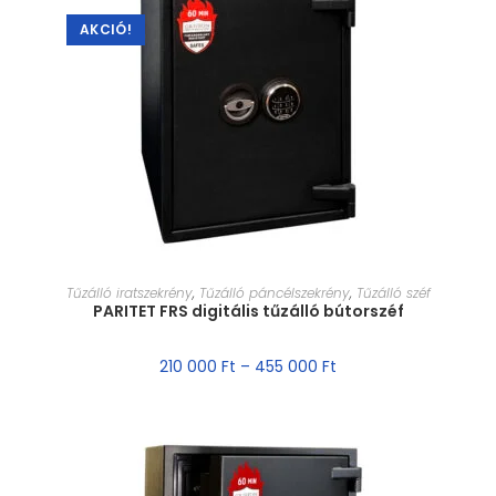
AKCIÓ!
MÉRET VÁLASZTÁSA
Tűzálló iratszekrény
,
Tűzálló páncélszekrény
,
Tűzálló széf
PARITET FRS digitális tűzálló bútorszéf
210 000
Ft
–
455 000
Ft