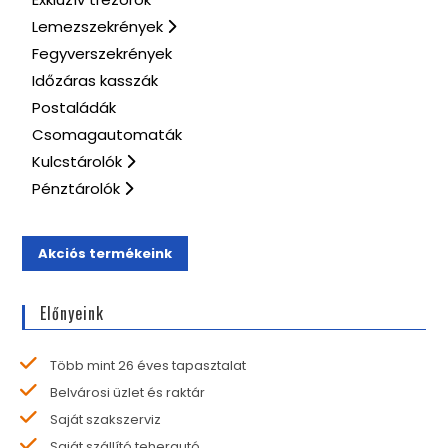
Lemezszekrények
Fegyverszekrények
Időzáras kasszák
Postaládák
Csomagautomaták
Kulcstárolók
Pénztárolók
Akciós termékeink
Előnyeink
Több mint 26 éves tapasztalat
Belvárosi üzlet és raktár
Saját szakszerviz
Saját szállító teherautó