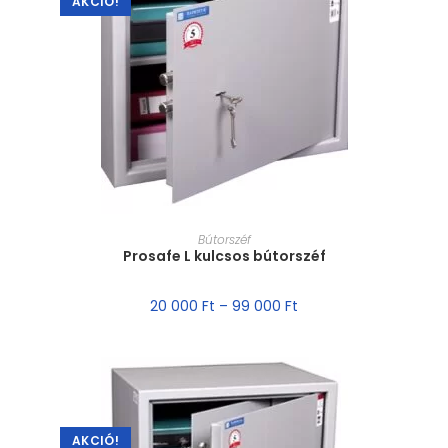
AKCIÓ!
MÉRET VÁLASZTÁSA
Bútorszéf
Prosafe L kulcsos bútorszéf
20 000
Ft
–
99 000
Ft
AKCIÓ!