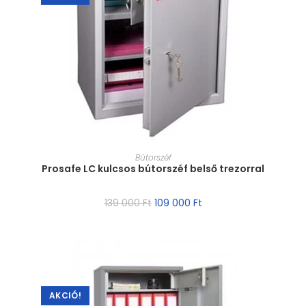
MÉRET VÁLASZTÁSA
Bútorszéf
Prosafe LC kulcsos bútorszéf belső trezorral
139 000
Ft
109 000
Ft
AKCIÓ!