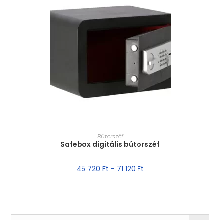
MÉRET VÁLASZTÁSA
Bútorszéf
Safebox digitális bútorszéf
45 720
Ft
–
71 120
Ft