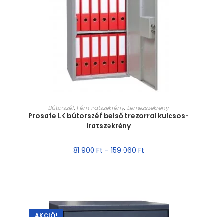
MÉRET VÁLASZTÁSA
Bútorszéf
,
Fém iratszekrény
,
Lemezszekrény
Prosafe LK bútorszéf belső trezorral kulcsos-
iratszekrény
81 900
Ft
–
159 060
Ft
AKCIÓ!