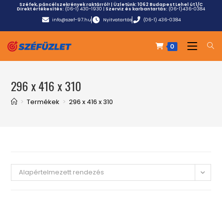
Széfek, páncélszekrények raktárról! | Üzletünk:
1062 Budapest Lehel út 1/C
Direkt értékesítés:
(06-1) 430-1930
|
Szerviz és karbantartás:
(06-1)436-0384
info@szef-97.hu
Nyitvatartás
(06-1) 436-0384
0
296 x 416 x 310
>
Termékek
>
296 x 416 x 310
Alapértelmezett rendezés