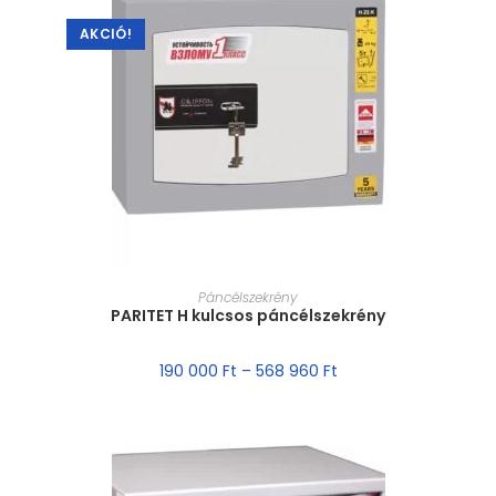
AKCIÓ!
MÉRET VÁLASZTÁSA
Páncélszekrény
PARITET H kulcsos páncélszekrény
190 000
Ft
–
568 960
Ft