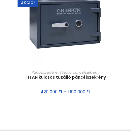
AKCIÓ!
MÉRET VÁLASZTÁSA
Páncélszekrény
,
Tűzálló páncélszekrény
TITAN kulcsos tűzálló páncélszekrény
420 000
Ft
–
1 190 000
Ft