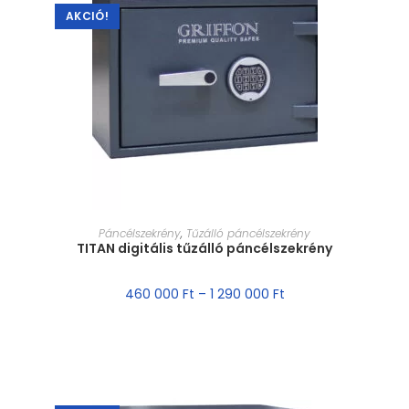
AKCIÓ!
MÉRET VÁLASZTÁSA
Páncélszekrény
,
Tűzálló páncélszekrény
TITAN digitális tűzálló páncélszekrény
460 000
Ft
–
1 290 000
Ft