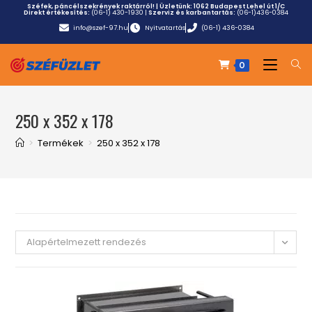
Széfek, páncélszekrények raktárról! | Üzletünk:
1062 Budapest Lehel út 1/C
Direkt értékesítés:
(06-1) 430-1930
|
Szerviz és karbantartás:
(06-1)436-0384
info@szef-97.hu
Nyitvatartás
(06-1) 436-0384
0
250 x 352 x 178
>
Termékek
>
250 x 352 x 178
Alapértelmezett rendezés