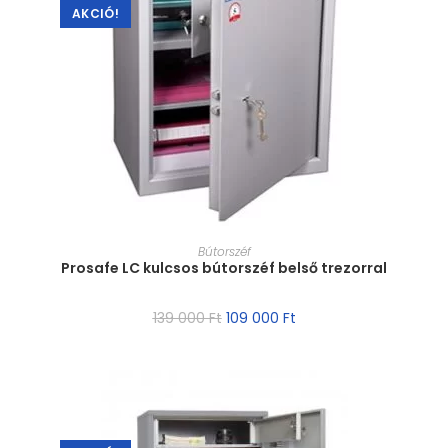
AKCIÓ!
MÉRET VÁLASZTÁSA
Bútorszéf
Prosafe LC kulcsos bútorszéf belső trezorral
139 000
Ft
109 000
Ft