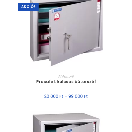
AKCIÓ!
MÉRET VÁLASZTÁSA
Bútorszéf
Prosafe L kulcsos bútorszéf
20 000
Ft
–
99 000
Ft