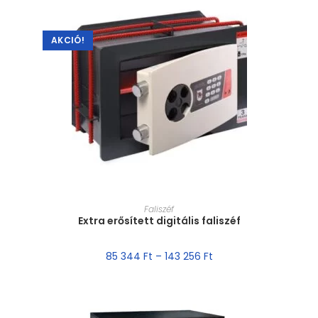
AKCIÓ!
MÉRET VÁLASZTÁSA
Faliszéf
Extra erősített digitális faliszéf
85 344
Ft
–
143 256
Ft