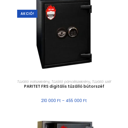
AKCIÓ!
MÉRET VÁLASZTÁSA
Tűzálló iratszekrény
,
Tűzálló páncélszekrény
,
Tűzálló széf
PARITET FRS digitális tűzálló bútorszéf
210 000
Ft
–
455 000
Ft