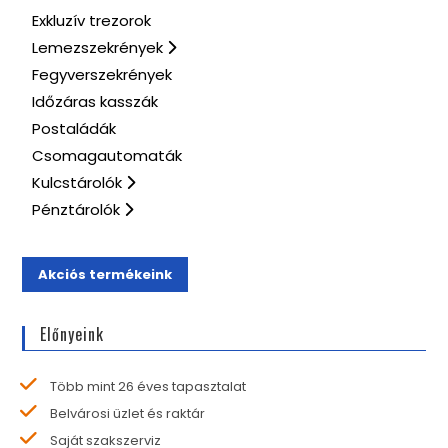
Exkluzív trezorok
Lemezszekrények
Fegyverszekrények
Időzáras kasszák
Postaládák
Csomagautomaták
Kulcstárolók
Pénztárolók
Akciós termékeink
Előnyeink
Több mint 26 éves tapasztalat
Belvárosi üzlet és raktár
Saját szakszerviz