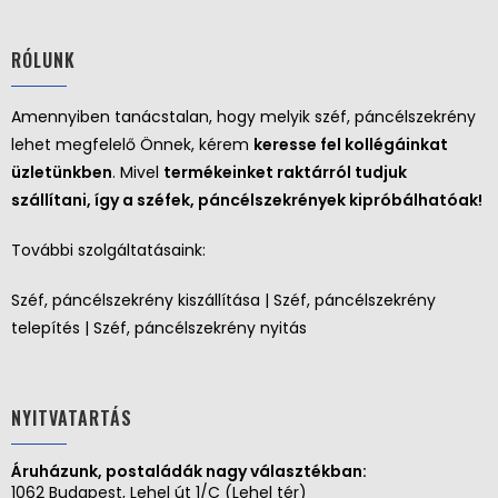
RÓLUNK
Amennyiben tanácstalan, hogy melyik széf, páncélszekrény
lehet megfelelő Önnek, kérem
keresse fel kollégáinkat
üzletünkben
. Mivel
termékeinket raktárról tudjuk
szállítani, így a széfek, páncélszekrények kipróbálhatóak!
További szolgáltatásaink:
Széf, páncélszekrény kiszállítása | Széf, páncélszekrény
telepítés | Széf, páncélszekrény nyitás
NYITVATARTÁS
Áruházunk, postaládák nagy választékban:
1062 Budapest, Lehel út 1/C (Lehel tér)