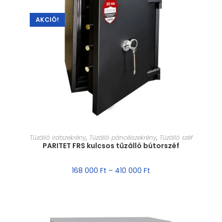
AKCIÓ!
MÉRET VÁLASZTÁSA
Tűzálló iratszekrény
,
Tűzálló páncélszekrény
,
Tűzálló széf
PARITET FRS kulcsos tűzálló bútorszéf
168 000
Ft
–
410 000
Ft