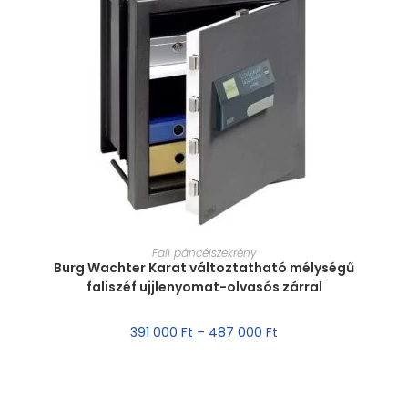
MÉRET VÁLASZTÁSA
Fali páncélszekrény
Burg Wachter Karat változtatható mélységű
faliszéf ujjlenyomat-olvasós zárral
391 000
Ft
–
487 000
Ft