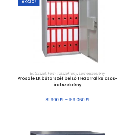
AKCIÓ!
MÉRET VÁLASZTÁSA
Bútorszéf
,
Fém iratszekrény
,
Lemezszekrény
Prosafe LK bútorszéf belső trezorral kulcsos-
iratszekrény
81 900
Ft
–
159 060
Ft