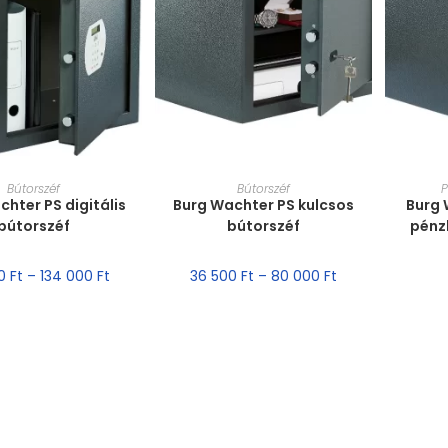
T VÁLASZTÁSA
MÉRET VÁLASZTÁSA
MÉ
Bútorszéf
Bútorszéf
P
hter PS digitális
Burg Wachter PS kulcsos
Burg 
bútorszéf
bútorszéf
pénz
00
Ft
–
134 000
Ft
36 500
Ft
–
80 000
Ft