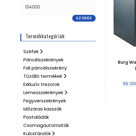
SZŰRÉS
Termékkategóriák
Széfek
MÉRE
Páncélszekrények
Burg Wac
Fali páncélszekrény
Tűzálló termékek
66 0
Exkluzív trezorok
Lemezszekrények
Fegyverszekrények
Időzáras kasszák
Postaládák
Csomagautomaták
Kulcstárolók