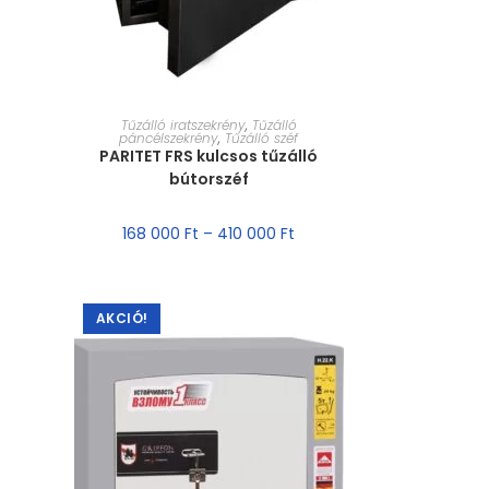
MÉRET VÁLASZTÁSA
Tűzálló iratszekrény
,
Tűzálló
páncélszekrény
,
Tűzálló széf
PARITET FRS kulcsos tűzálló
bútorszéf
168 000
Ft
–
410 000
Ft
AKCIÓ!