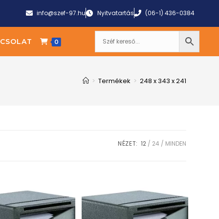
info@szef-97.hu
Nyitvatartás
(06-1) 436-0384
CSOLAT
0
>
Termékek
>
248 x 343 x 241
NÉZET:
12
24
MINDEN