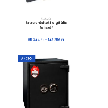
MÉRET VÁLASZTÁSA
Faliszéf
Extra erősített digitális
faliszéf
85 344
Ft
–
143 256
Ft
AKCIÓ!