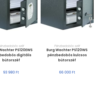
RET VÁLASZTÁSA
MÉRET VÁLASZTÁSA
énzbedobós széf
Pénzbedobós széf
Wachter PS120EWS
Burg Wachter PS120WS
bedobós digitális
pénzbedobós kulcsos
bútorszéf
bútorszéf
93 980
Ft
66 000
Ft