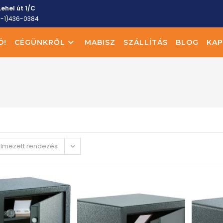
ehel út 1/C
6-1)436-0384
Ó!
CÉGÜNKRŐL
MABISZ
SZÁLLÍTÁS
BLOG
KAP
elmezett rendezés