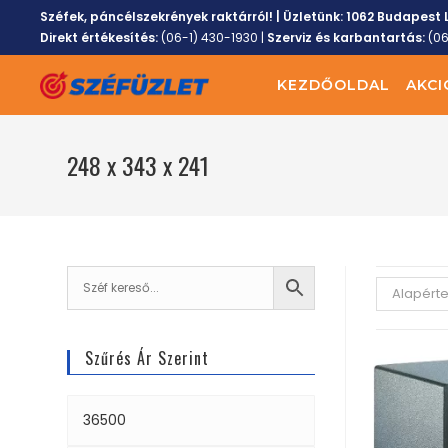
Széfek, páncélszekrények raktárról! | Üzletünk:
1062 Budapest L
Direkt értékesítés:
(06-1) 430-1930
|
Szerviz és karbantartás:
(0
KEZDŐOLDAL
AKCI
248 x 343 x 241
Alapért
Szűrés Ár Szerint