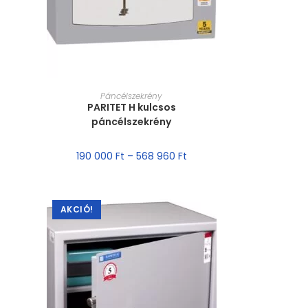
MÉRET VÁLASZTÁSA
Páncélszekrény
PARITET H kulcsos
páncélszekrény
190 000
Ft
–
568 960
Ft
AKCIÓ!