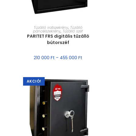
MÉRET VÁLASZTÁSA
Tűzálló iratszekrény
,
Tűzálló
páncélszekrény
,
Tűzálló széf
PARITET FRS digitális tűzálló
bútorszéf
210 000
Ft
–
455 000
Ft
AKCIÓ!