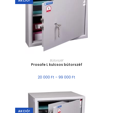
AKCIÓ!
MÉRET VÁLASZTÁSA
Bútorszéf
Prosafe L kulcsos bútorszéf
20 000
Ft
–
99 000
Ft
AKCIÓ!