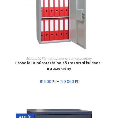
MÉRET VÁLASZTÁSA
Bútorszéf
,
Fém iratszekrény
,
Lemezszekrény
Prosafe LK bútorszéf belső trezorral kulcsos-
iratszekrény
81 900
Ft
–
159 060
Ft
AKCIÓ!