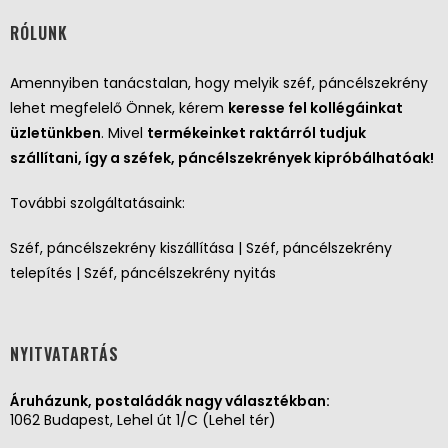
RÓLUNK
Amennyiben tanácstalan, hogy melyik széf, páncélszekrény
lehet megfelelő Önnek, kérem
keresse fel kollégáinkat
üzletünkben
. Mivel
termékeinket raktárról tudjuk
szállítani, így a széfek, páncélszekrények kipróbálhatóak!
További szolgáltatásaink:
Széf, páncélszekrény kiszállítása | Széf, páncélszekrény
telepítés | Széf, páncélszekrény nyitás
NYITVATARTÁS
Áruházunk, postaládák nagy választékban:
1062 Budapest, Lehel út 1/C (Lehel tér)