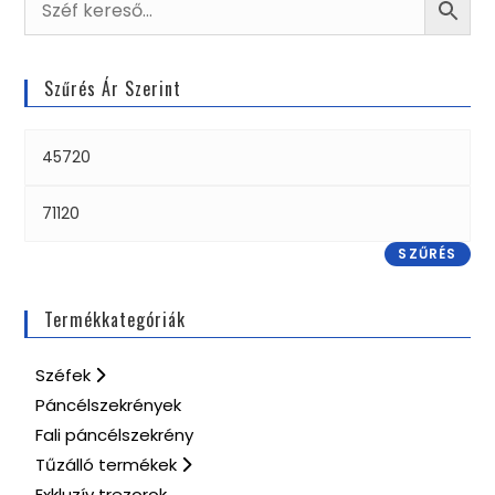
Szűrés Ár Szerint
SZŰRÉS
Termékkategóriák
Széfek
Páncélszekrények
Fali páncélszekrény
Tűzálló termékek
Exkluzív trezorok