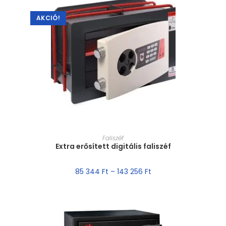
AKCIÓ!
MÉRET VÁLASZTÁSA
Faliszéf
Extra erősített digitális faliszéf
85 344
Ft
–
143 256
Ft