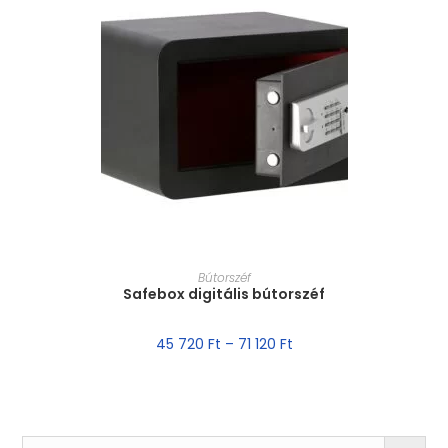
MÉRET VÁLASZTÁSA
Bútorszéf
Safebox digitális bútorszéf
45 720
Ft
–
71 120
Ft