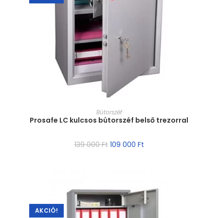
MÉRET VÁLASZTÁSA
Bútorszéf
Prosafe LC kulcsos bútorszéf belső trezorral
139 000
Ft
109 000
Ft
AKCIÓ!