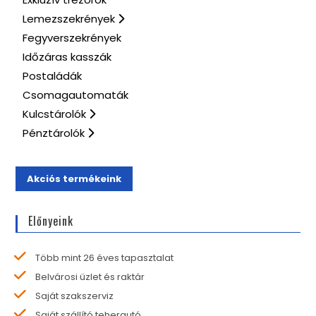
Lemezszekrények
Fegyverszekrények
Időzáras kasszák
Postaládák
Csomagautomaták
Kulcstárolók
Pénztárolók
Akciós termékeink
Előnyeink
Több mint 26 éves tapasztalat
Belvárosi üzlet és raktár
Saját szakszerviz
Saját szállító teherautó