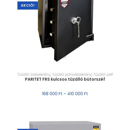
AKCIÓ!
MÉRET VÁLASZTÁSA
Tűzálló iratszekrény
,
Tűzálló páncélszekrény
,
Tűzálló széf
PARITET FRS kulcsos tűzálló bútorszéf
168 000
Ft
–
410 000
Ft