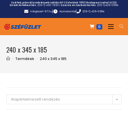
Széfek, páncélszekrények raktárról! | Üzletünk:
1062 Budapest Lehel út 1/C
Direkt értékesítés:
(06-1) 430-1930
|
Szerviz és karbantartás:
(06-1)436-0384
info@szef-97.hu
Nyitvatartás
(06-1) 436-0384
0
240 x 345 x 185
>
Termékek
>
240 x 345 x 185
Alapértelmezett rendezés