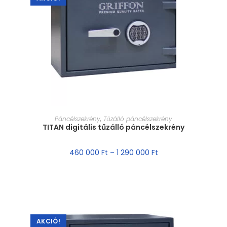
MÉRET VÁLASZTÁSA
Páncélszekrény
,
Tűzálló páncélszekrény
TITAN digitális tűzálló páncélszekrény
460 000
Ft
–
1 290 000
Ft
AKCIÓ!