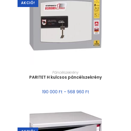
AKCIÓ!
MÉRET VÁLASZTÁSA
Páncélszekrény
PARITET H kulcsos páncélszekrény
190 000
Ft
–
568 960
Ft