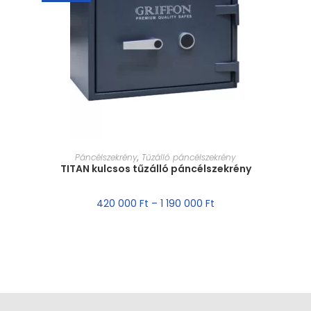
MÉRET VÁLASZTÁSA
Páncélszekrény
,
Tűzálló páncélszekrény
TITAN kulcsos tűzálló páncélszekrény
420 000
Ft
–
1 190 000
Ft