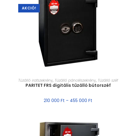
AKCIÓ!
MÉRET VÁLASZTÁSA
Tűzálló iratszekrény
,
Tűzálló páncélszekrény
,
Tűzálló széf
PARITET FRS digitális tűzálló bútorszéf
210 000
Ft
–
455 000
Ft