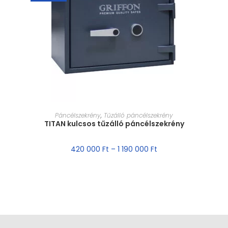
MÉRET VÁLASZTÁSA
Páncélszekrény
,
Tűzálló páncélszekrény
TITAN kulcsos tűzálló páncélszekrény
420 000
Ft
–
1 190 000
Ft