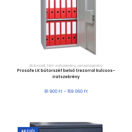
MÉRET VÁLASZTÁSA
Bútorszéf
,
Fém iratszekrény
,
Lemezszekrény
Prosafe LK bútorszéf belső trezorral kulcsos-
iratszekrény
81 900
Ft
–
159 060
Ft
AKCIÓ!