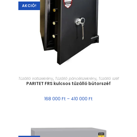
AKCIÓ!
MÉRET VÁLASZTÁSA
Tűzálló iratszekrény
,
Tűzálló páncélszekrény
,
Tűzálló széf
PARITET FRS kulcsos tűzálló bútorszéf
168 000
Ft
–
410 000
Ft