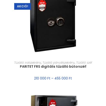
AKCIÓ!
MÉRET VÁLASZTÁSA
Tűzálló iratszekrény
,
Tűzálló páncélszekrény
,
Tűzálló széf
PARITET FRS digitális tűzálló bútorszéf
210 000
Ft
–
455 000
Ft