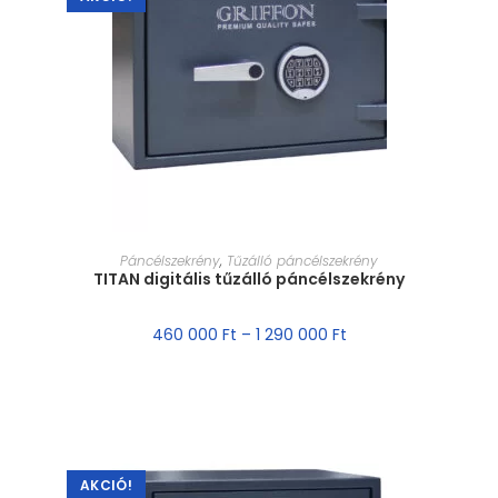
MÉRET VÁLASZTÁSA
Páncélszekrény
,
Tűzálló páncélszekrény
TITAN digitális tűzálló páncélszekrény
460 000
Ft
–
1 290 000
Ft
AKCIÓ!