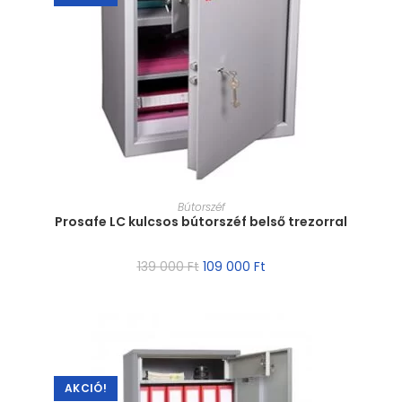
MÉRET VÁLASZTÁSA
Bútorszéf
Prosafe LC kulcsos bútorszéf belső trezorral
139 000
Ft
109 000
Ft
AKCIÓ!