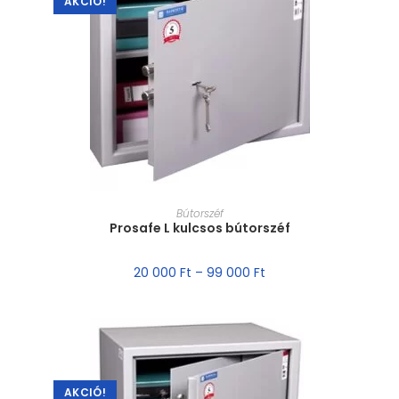
AKCIÓ!
MÉRET VÁLASZTÁSA
Bútorszéf
Prosafe L kulcsos bútorszéf
20 000
Ft
–
99 000
Ft
AKCIÓ!