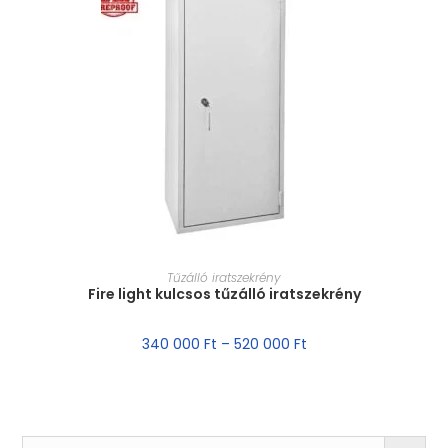
MÉRET VÁLASZTÁSA
Tűzálló iratszekrény
Fire light kulcsos tűzálló iratszekrény
340 000
Ft
–
520 000
Ft