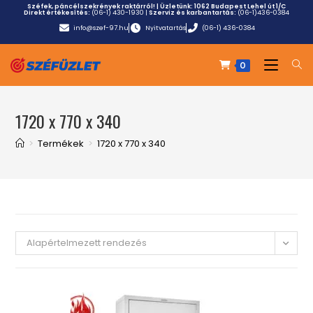
Széfek, páncélszekrények raktárról! | Üzletünk:
1062 Budapest Lehel út 1/C
Direkt értékesítés:
(06-1) 430-1930
|
Szerviz és karbantartás:
(06-1)436-0384
info@szef-97.hu
Nyitvatartás
(06-1) 436-0384
0
1720 x 770 x 340
>
Termékek
>
1720 x 770 x 340
Alapértelmezett rendezés