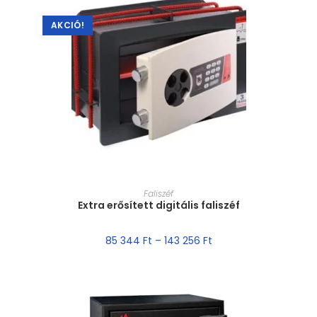
AKCIÓ!
MÉRET VÁLASZTÁSA
Faliszéf
Extra erősített digitális faliszéf
85 344
Ft
–
143 256
Ft