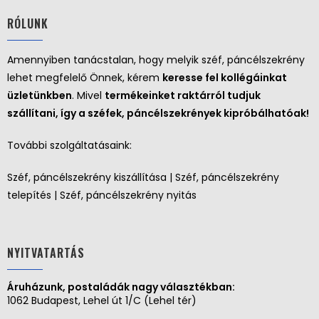
RÓLUNK
Amennyiben tanácstalan, hogy melyik széf, páncélszekrény
lehet megfelelő Önnek, kérem
keresse fel kollégáinkat
üzletünkben
. Mivel
termékeinket raktárról tudjuk
szállítani, így a széfek, páncélszekrények kipróbálhatóak!
További szolgáltatásaink:
Széf, páncélszekrény kiszállítása | Széf, páncélszekrény
telepítés | Széf, páncélszekrény nyitás
NYITVATARTÁS
Áruházunk, postaládák nagy választékban:
1062 Budapest, Lehel út 1/C (Lehel tér)