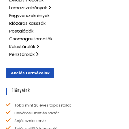
Lemezszekrények
Fegyverszekrények
Időzáras kasszák
Postaládák
Csomagautomaták
Kulcstárolók
Pénztárolók
Akciós termékeink
Előnyeink
Több mint 26 éves tapasztalat
Belvárosi üzlet és raktár
Saját szakszerviz
Saját szállító teherautó