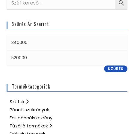
Szűrés Ár Szerint
SZŰRÉS
Termékkategóriák
Széfek
Páncélszekrények
Fali páncélszekrény
Tűzálló termékek
Exkluzív trezorok