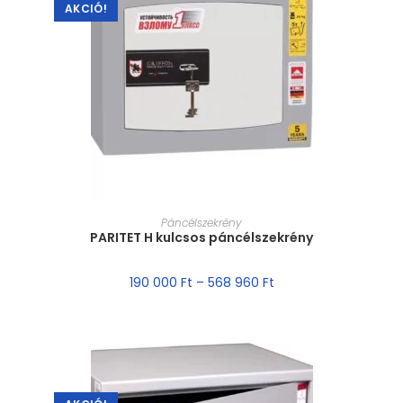
AKCIÓ!
MÉRET VÁLASZTÁSA
Páncélszekrény
PARITET H kulcsos páncélszekrény
190 000
Ft
–
568 960
Ft