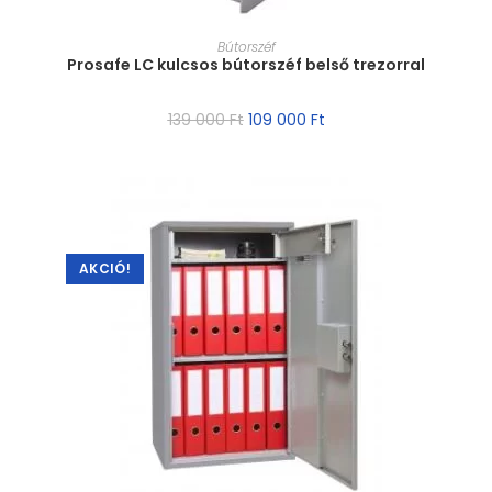
MÉRET VÁLASZTÁSA
Bútorszéf
Prosafe LC kulcsos bútorszéf belső trezorral
139 000
Ft
109 000
Ft
AKCIÓ!