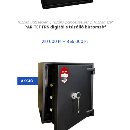
MÉRET VÁLASZTÁSA
Tűzálló iratszekrény
,
Tűzálló páncélszekrény
,
Tűzálló széf
PARITET FRS digitális tűzálló bútorszéf
210 000
Ft
–
455 000
Ft
AKCIÓ!