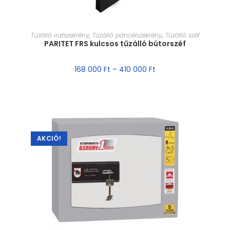
MÉRET VÁLASZTÁSA
Tűzálló iratszekrény
,
Tűzálló páncélszekrény
,
Tűzálló széf
PARITET FRS kulcsos tűzálló bútorszéf
168 000
Ft
–
410 000
Ft
AKCIÓ!