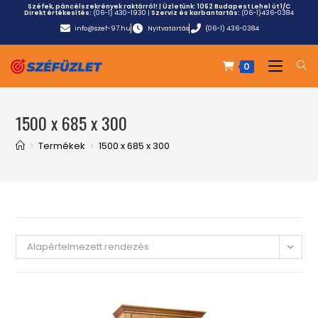
Széfek, páncélszekrények raktárról! | Üzletünk:
1062 Budapest Lehel út 1/C
Direkt értékesítés:
(06-1) 430-1930
|
Szerviz és karbantartás:
(06-1)436-0384
info@szef-97.hu
Nyitvatartás
(06-1) 436-0384
0
1500 x 685 x 300
>
Termékek
>
1500 x 685 x 300
Alapértelmezett rendezés