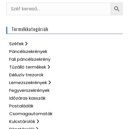
Termékkategóriák
Széfek
Páncélszekrények
Fali páncélszekrény
Tűzálló termékek
Exkluzív trezorok
Lemezszekrények
Fegyverszekrények
Időzáras kasszák
Postaládák
Csomagautomaták
Kulcstárolók