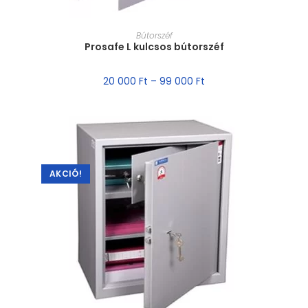
MÉRET VÁLASZTÁSA
Bútorszéf
Prosafe L kulcsos bútorszéf
20 000
Ft
–
99 000
Ft
AKCIÓ!