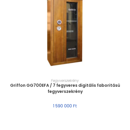
MÉRET VÁLASZTÁSA
Fegyverszekrény
Griffon GG700EFA / 7 fegyveres digitális faboritású
fegyverszekrény
1 590 000
Ft