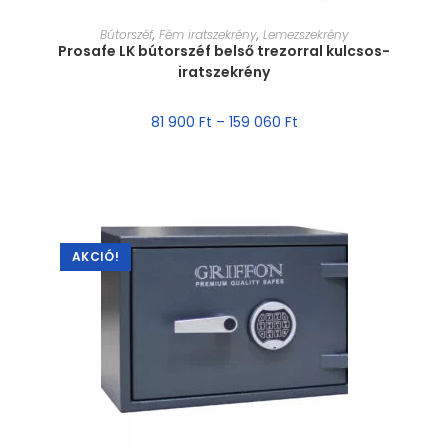
MÉRET VÁLASZTÁSA
Bútorszéf
,
Fém iratszekrény
,
Lemezszekrény
Prosafe LK bútorszéf belső trezorral kulcsos-
iratszekrény
81 900
Ft
–
159 060
Ft
AKCIÓ!