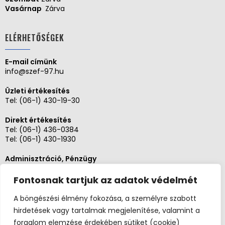
Vasárnap
Zárva
ELÉRHETŐSÉGEK
E-mail címünk
info@szef-97.hu
Üzleti értékesítés
Tel:
(06-1) 430-19-30
Direkt értékesítés
Tel:
(06-1) 436-0384
Tel:
(06-1) 430-1930
Adminisztráció, Pénzügy
Tel:
(06-1) 430-1930
Fontosnak tartjuk az adatok védelmét
Szerviz és karbantartás
Tel: (06-20)3268654
A böngészési élmény fokozása, a személyre szabott
Tel: (06-1) 436-0384
hirdetések vagy tartalmak megjelenítése, valamint a
forgalom elemzése érdekében sütiket (cookie)