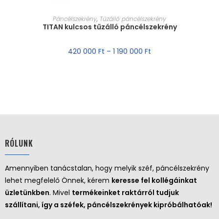
MÉRET VÁLASZTÁSA
Páncélszekrény
,
Tűzálló páncélszekrény
TITAN kulcsos tűzálló páncélszekrény
420 000
Ft
–
1 190 000
Ft
RÓLUNK
Amennyiben tanácstalan, hogy melyik széf, páncélszekrény
lehet megfelelő Önnek, kérem
keresse fel kollégáinkat
üzletünkben
. Mivel
termékeinket raktárról tudjuk
szállítani, így a széfek, páncélszekrények kipróbálhatóak!