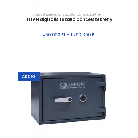
MÉRET VÁLASZTÁSA
Páncélszekrény
,
Tűzálló páncélszekrény
TITAN digitális tűzálló páncélszekrény
460 000
Ft
–
1 290 000
Ft
AKCIÓ!