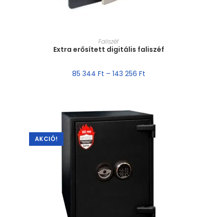
MÉRET VÁLASZTÁSA
Faliszéf
Extra erősített digitális faliszéf
85 344
Ft
–
143 256
Ft
AKCIÓ!