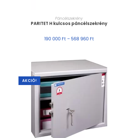
MÉRET VÁLASZTÁSA
Páncélszekrény
PARITET H kulcsos páncélszekrény
190 000
Ft
–
568 960
Ft
AKCIÓ!