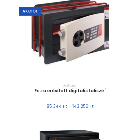
AKCIÓ!
MÉRET VÁLASZTÁSA
Faliszéf
Extra erősített digitális faliszéf
85 344
Ft
–
143 256
Ft