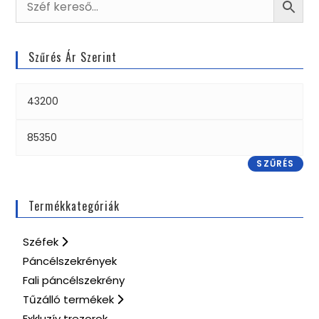
Szűrés Ár Szerint
SZŰRÉS
Termékkategóriák
Széfek
Páncélszekrények
Fali páncélszekrény
Tűzálló termékek
Exkluzív trezorok