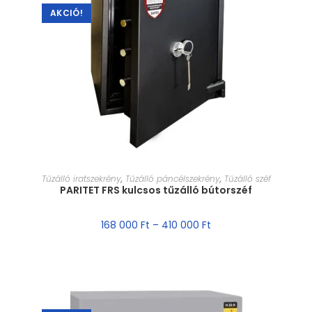
AKCIÓ!
MÉRET VÁLASZTÁSA
Tűzálló iratszekrény
,
Tűzálló páncélszekrény
,
Tűzálló széf
PARITET FRS kulcsos tűzálló bútorszéf
168 000
Ft
–
410 000
Ft