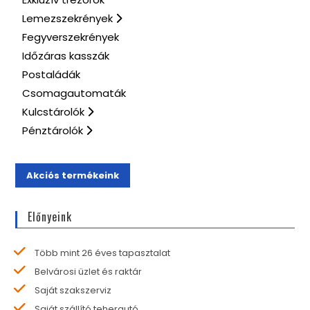
Lemezszekrények
Fegyverszekrények
Időzáras kasszák
Postaládák
Csomagautomaták
Kulcstárolók
Pénztárolók
Akciós termékeink
Előnyeink
Több mint 26 éves tapasztalat
Belvárosi üzlet és raktár
Saját szakszerviz
Saját szállító teherautó