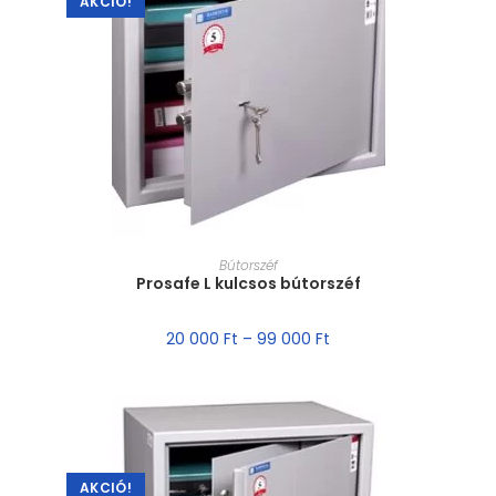
AKCIÓ!
MÉRET VÁLASZTÁSA
Bútorszéf
Prosafe L kulcsos bútorszéf
20 000
Ft
–
99 000
Ft
AKCIÓ!