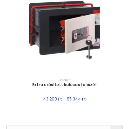
MÉRET VÁLASZTÁSA
Faliszéf
Extra erősített kulcsos faliszéf
43 200
Ft
–
85 344
Ft