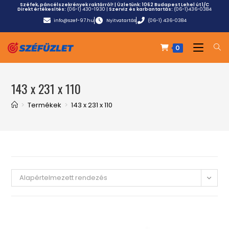
Széfek, páncélszekrények raktárról! | Üzletünk:
1062 Budapest Lehel út 1/C
Direkt értékesítés:
(06-1) 430-1930
|
Szerviz és karbantartás:
(06-1)436-0384
info@szef-97.hu
Nyitvatartás
(06-1) 436-0384
0
143 x 231 x 110
>
Termékek
>
143 x 231 x 110
Alapértelmezett rendezés