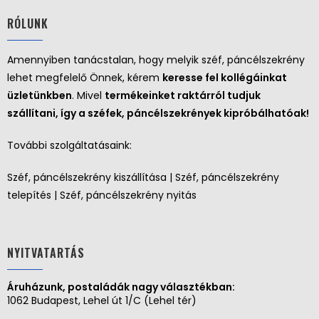
RÓLUNK
Amennyiben tanácstalan, hogy melyik széf, páncélszekrény
lehet megfelelő Önnek, kérem
keresse fel kollégáinkat
üzletünkben
. Mivel
termékeinket raktárról tudjuk
szállítani, így a széfek, páncélszekrények kipróbálhatóak!
További szolgáltatásaink:
Széf, páncélszekrény kiszállítása | Széf, páncélszekrény
telepítés | Széf, páncélszekrény nyitás
NYITVATARTÁS
Áruházunk, postaládák nagy választékban:
1062 Budapest, Lehel út 1/C (Lehel tér)