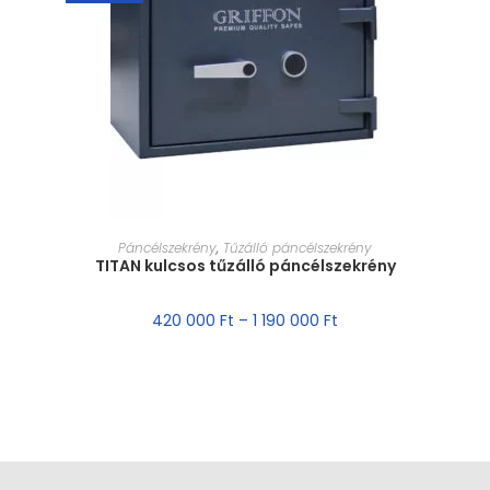
MÉRET VÁLASZTÁSA
Páncélszekrény
,
Tűzálló páncélszekrény
TITAN kulcsos tűzálló páncélszekrény
420 000
Ft
–
1 190 000
Ft