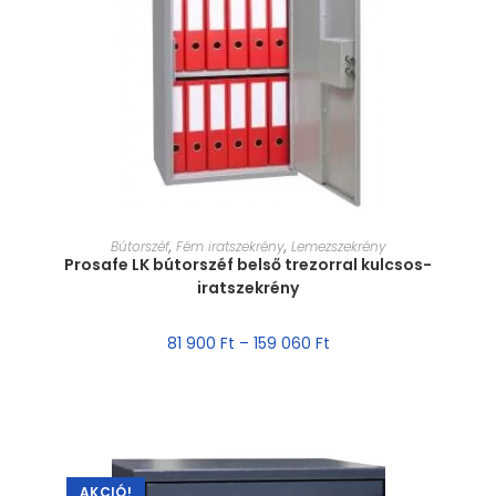
MÉRET VÁLASZTÁSA
Bútorszéf
,
Fém iratszekrény
,
Lemezszekrény
Prosafe LK bútorszéf belső trezorral kulcsos-
iratszekrény
81 900
Ft
–
159 060
Ft
AKCIÓ!