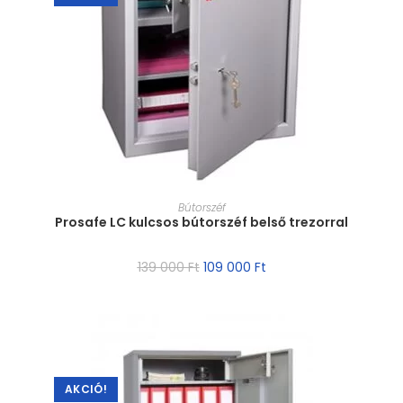
MÉRET VÁLASZTÁSA
Bútorszéf
Prosafe LC kulcsos bútorszéf belső trezorral
139 000
Ft
109 000
Ft
AKCIÓ!