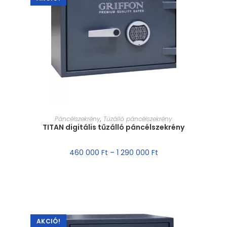
MÉRET VÁLASZTÁSA
Páncélszekrény
,
Tűzálló páncélszekrény
TITAN digitális tűzálló páncélszekrény
460 000
Ft
–
1 290 000
Ft
AKCIÓ!