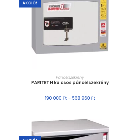
AKCIÓ!
MÉRET VÁLASZTÁSA
Páncélszekrény
PARITET H kulcsos páncélszekrény
190 000
Ft
–
568 960
Ft