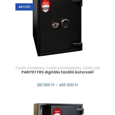
AKCIÓ!
MÉRET VÁLASZTÁSA
Tűzálló iratszekrény
,
Tűzálló páncélszekrény
,
Tűzálló széf
PARITET FRS digitális tűzálló bútorszéf
210 000
Ft
–
455 000
Ft