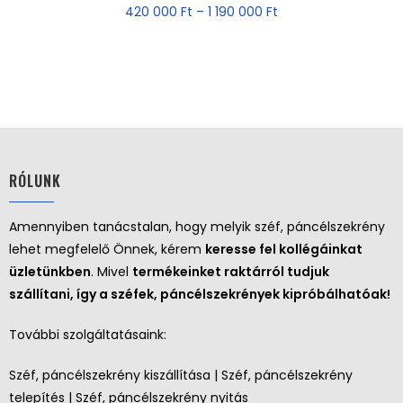
420 000
Ft
–
1 190 000
Ft
RÓLUNK
Amennyiben tanácstalan, hogy melyik széf, páncélszekrény
lehet megfelelő Önnek, kérem
keresse fel kollégáinkat
üzletünkben
. Mivel
termékeinket raktárról tudjuk
szállítani, így a széfek, páncélszekrények kipróbálhatóak!
További szolgáltatásaink:
Széf, páncélszekrény kiszállítása | Széf, páncélszekrény
telepítés | Széf, páncélszekrény nyitás