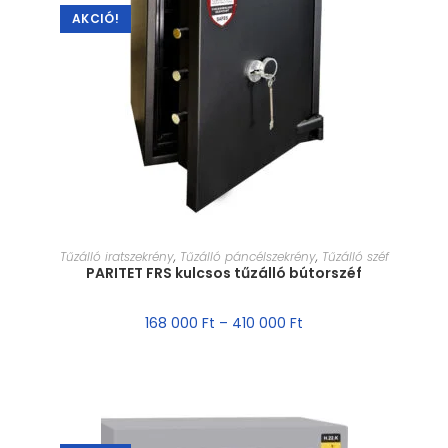
AKCIÓ!
MÉRET VÁLASZTÁSA
Tűzálló iratszekrény
,
Tűzálló páncélszekrény
,
Tűzálló széf
PARITET FRS kulcsos tűzálló bútorszéf
168 000
Ft
–
410 000
Ft