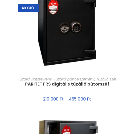
AKCIÓ!
MÉRET VÁLASZTÁSA
Tűzálló iratszekrény
,
Tűzálló páncélszekrény
,
Tűzálló széf
PARITET FRS digitális tűzálló bútorszéf
210 000
Ft
–
455 000
Ft