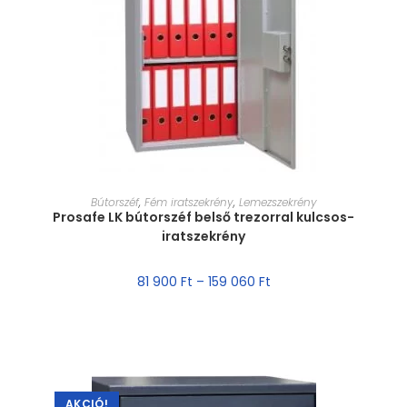
MÉRET VÁLASZTÁSA
Bútorszéf
,
Fém iratszekrény
,
Lemezszekrény
Prosafe LK bútorszéf belső trezorral kulcsos-
iratszekrény
81 900
Ft
–
159 060
Ft
AKCIÓ!