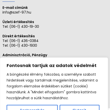
E-mail címünk
info@szef-97.hu
Üzleti értékesítés
Tel:
(06-1) 430-19-30
Direkt értékesítés
Tel:
(06-1) 436-0384
Tel:
(06-1) 430-1930
Adminisztráció, Pénzügy
Tel:
(06-1) 430-1930
Fontosnak tartjuk az adatok védelmét
Szerviz és karbantartás
Tel: (06-20)3268654
A böngészési élmény fokozása, a személyre szabott
Tel: (06-1) 436-0384
hirdetések vagy tartalmak megjelenítése, valamint a
forgalom elemzése érdekében sütiket (cookie)
használunk. A "Mindet elfogadom" gombra kattintva
hozzájárulhat a sütik használatához.