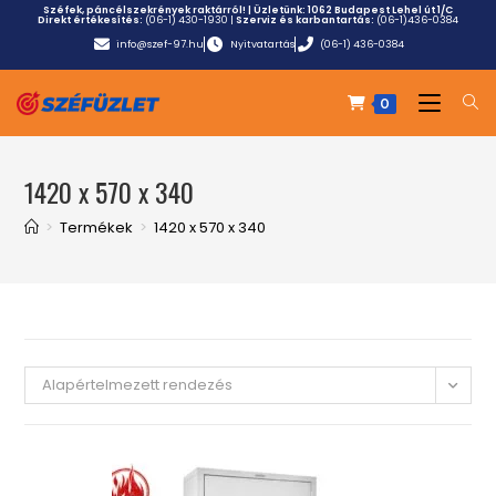
Széfek, páncélszekrények raktárról! | Üzletünk:
1062 Budapest Lehel út 1/C
Direkt értékesítés:
(06-1) 430-1930
|
Szerviz és karbantartás:
(06-1)436-0384
info@szef-97.hu
Nyitvatartás
(06-1) 436-0384
0
1420 x 570 x 340
>
Termékek
>
1420 x 570 x 340
Alapértelmezett rendezés