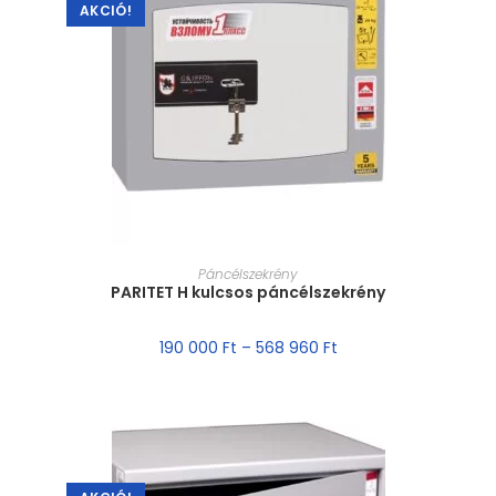
AKCIÓ!
MÉRET VÁLASZTÁSA
Páncélszekrény
PARITET H kulcsos páncélszekrény
190 000
Ft
–
568 960
Ft