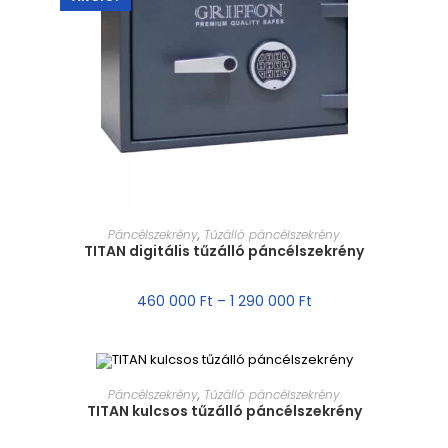
MÉRET VÁLASZTÁSA
Páncélszekrény
,
Tűzálló páncélszekrény
TITAN digitális tűzálló páncélszekrény
460 000
Ft
–
1 290 000
Ft
MÉRET VÁLASZTÁSA
Páncélszekrény
,
Tűzálló páncélszekrény
TITAN kulcsos tűzálló páncélszekrény
AKCIÓ!