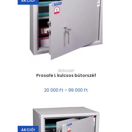
AKCIÓ!
MÉRET VÁLASZTÁSA
Bútorszéf
Prosafe L kulcsos bútorszéf
20 000
Ft
–
99 000
Ft
AKCIÓ!