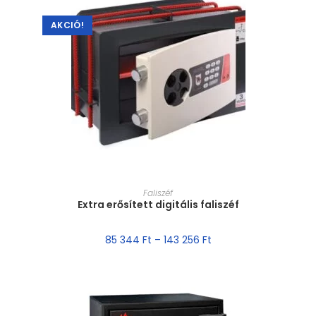
AKCIÓ!
MÉRET VÁLASZTÁSA
Faliszéf
Extra erősített digitális faliszéf
85 344
Ft
–
143 256
Ft