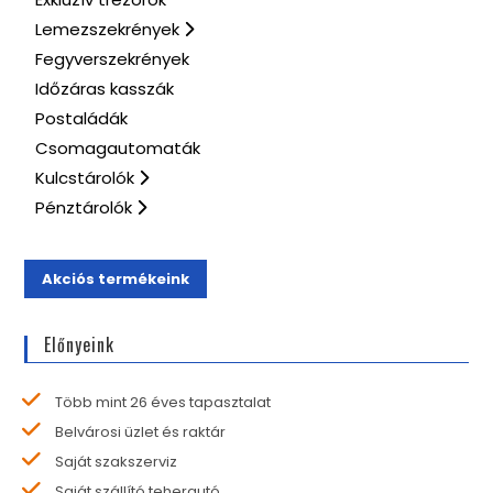
Lemezszekrények
Fegyverszekrények
Időzáras kasszák
Postaládák
Csomagautomaták
Kulcstárolók
Pénztárolók
Akciós termékeink
Előnyeink
Több mint 26 éves tapasztalat
Belvárosi üzlet és raktár
Saját szakszerviz
Saját szállító teherautó