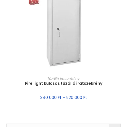
MÉRET VÁLASZTÁSA
Tűzálló iratszekrény
Fire light kulcsos tűzálló iratszekrény
340 000
Ft
–
520 000
Ft