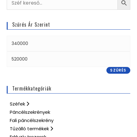
Szűrés Ár Szerint
SZŰRÉS
Termékkategóriák
Széfek
Páncélszekrények
Fali páncélszekrény
Tűzálló termékek
Exkluzív trezorok