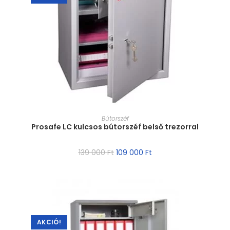
MÉRET VÁLASZTÁSA
Bútorszéf
Prosafe LC kulcsos bútorszéf belső trezorral
139 000
Ft
109 000
Ft
AKCIÓ!