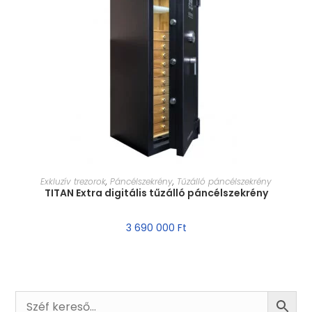
MÉRET VÁLASZTÁSA
Exkluzív trezorok
,
Páncélszekrény
,
Tűzálló páncélszekrény
TITAN Extra digitális tűzálló páncélszekrény
3 690 000
Ft