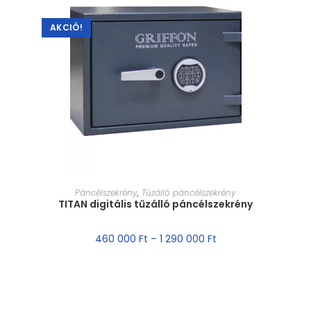
AKCIÓ!
MÉRET VÁLASZTÁSA
Páncélszekrény
,
Tűzálló páncélszekrény
TITAN digitális tűzálló páncélszekrény
460 000
Ft
–
1 290 000
Ft