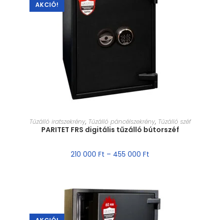
AKCIÓ!
MÉRET VÁLASZTÁSA
Tűzálló iratszekrény
,
Tűzálló páncélszekrény
,
Tűzálló széf
PARITET FRS digitális tűzálló bútorszéf
210 000
Ft
–
455 000
Ft