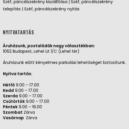
Széf, páncélszekrény kiszállítása | Széf, páncélszekrény
telepítés | Széf, páncélszekrény nyitás
NYITVATARTÁS
Áruházunk, postaládák nagy választékban:
1062 Budapest, Lehel út 1/C (Lehel tér)
Áruházunk előtt kényelmes parkolási lehetőséget biztosítunk.
Nyitva tartás:
Hétfő
9.00 – 17.00
Kedd
9.00 – 17.00
Szerda
9.00 – 17.00
Csütörtök
9.00 – 17.00
Péntek
9.00 – 16.00
Szombat
Zárva
Vasárnap
Zárva