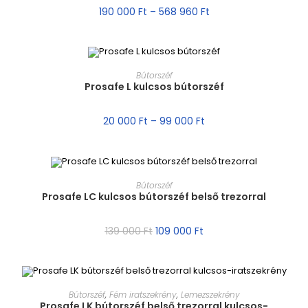
190 000
Ft
–
568 960
Ft
MÉRET VÁLASZTÁSA
Bútorszéf
Prosafe L kulcsos bútorszéf
AKCIÓ!
20 000
Ft
–
99 000
Ft
MÉRET VÁLASZTÁSA
Bútorszéf
Prosafe LC kulcsos bútorszéf belső trezorral
AKCIÓ!
139 000
Ft
109 000
Ft
MÉRET VÁLASZTÁSA
Bútorszéf
,
Fém iratszekrény
,
Lemezszekrény
Prosafe LK bútorszéf belső trezorral kulcsos-