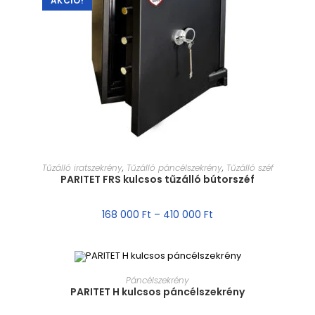
AKCIÓ!
MÉRET VÁLASZTÁSA
Tűzálló iratszekrény
,
Tűzálló páncélszekrény
,
Tűzálló széf
PARITET FRS kulcsos tűzálló bútorszéf
168 000
Ft
–
410 000
Ft
MÉRET VÁLASZTÁSA
Páncélszekrény
PARITET H kulcsos páncélszekrény
AKCIÓ!