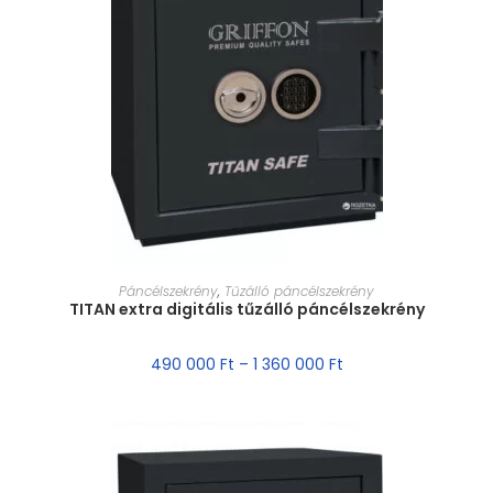
MÉRET VÁLASZTÁSA
Páncélszekrény
,
Tűzálló páncélszekrény
TITAN extra digitális tűzálló páncélszekrény
490 000
Ft
–
1 360 000
Ft