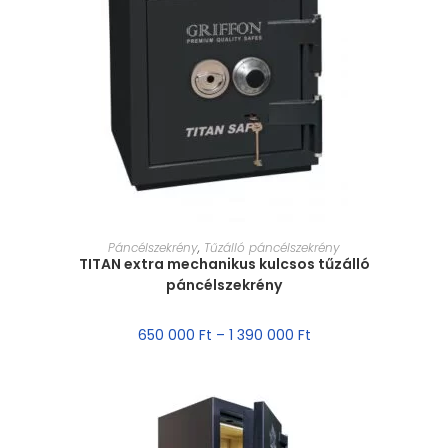
MÉRET VÁLASZTÁSA
Páncélszekrény
,
Tűzálló páncélszekrény
TITAN extra mechanikus kulcsos tűzálló
páncélszekrény
650 000
Ft
–
1 390 000
Ft