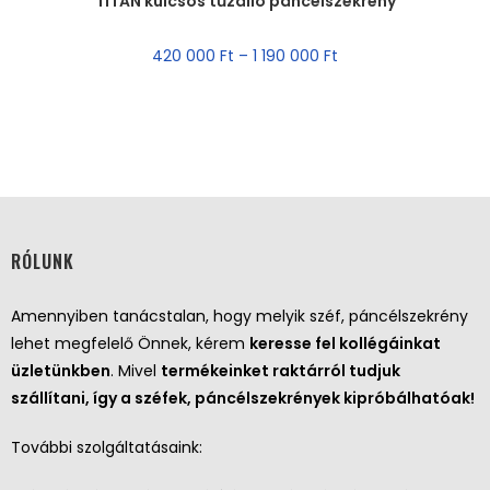
TITAN kulcsos tűzálló páncélszekrény
420 000
Ft
–
1 190 000
Ft
RÓLUNK
Amennyiben tanácstalan, hogy melyik széf, páncélszekrény
lehet megfelelő Önnek, kérem
keresse fel kollégáinkat
üzletünkben
. Mivel
termékeinket raktárról tudjuk
szállítani, így a széfek, páncélszekrények kipróbálhatóak!
További szolgáltatásaink: