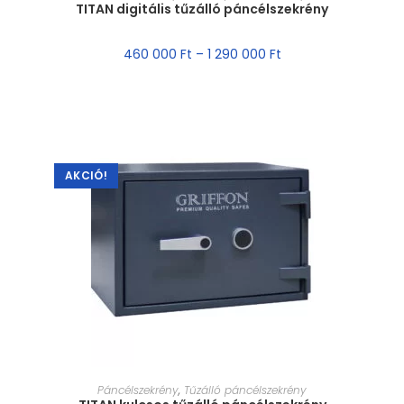
TITAN digitális tűzálló páncélszekrény
460 000
Ft
–
1 290 000
Ft
AKCIÓ!
MÉRET VÁLASZTÁSA
Páncélszekrény
,
Tűzálló páncélszekrény