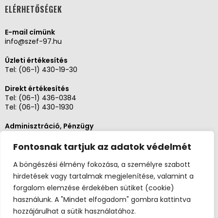
ELÉRHETŐSÉGEK
E-mail címünk
info@szef-97.hu
Üzleti értékesítés
Tel:
(06-1) 430-19-30
Direkt értékesítés
Tel:
(06-1) 436-0384
Tel:
(06-1) 430-1930
Adminisztráció, Pénzügy
Tel:
(06-1) 430-1930
Fontosnak tartjuk az adatok védelmét
Szerviz és karbantartás
Tel: (06-20)3268654
A böngészési élmény fokozása, a személyre szabott
Tel: (06-1) 436-0384
hirdetések vagy tartalmak megjelenítése, valamint a
forgalom elemzése érdekében sütiket (cookie)
használunk. A "Mindet elfogadom" gombra kattintva
hozzájárulhat a sütik használatához.