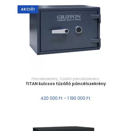
AKCIÓ!
MÉRET VÁLASZTÁSA
Páncélszekrény
,
Tűzálló páncélszekrény
TITAN kulcsos tűzálló páncélszekrény
420 000
Ft
–
1 190 000
Ft