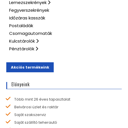
Lemezszekrények
Fegyverszekrények
Időzáras kasszák
Postaládák
Csomagautomaták
Kulcstárolók
Pénztárolók
Akciós termékeink
Előnyeink
Több mint 26 éves tapasztalat
Belvárosi üzlet és raktár
Saját szakszerviz
Saját szállító teherautó