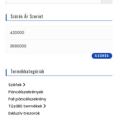
Szűrés Ár Szerint
SZŰRÉS
Termékkategóriák
Széfek
Páncélszekrények
Fali páncélszekrény
Tűzálló termékek
Exkluzív trezorok