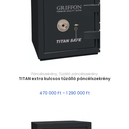
MÉRET VÁLASZTÁSA
Páncélszekrény
,
Tűzálló páncélszekrény
TITAN extra kulcsos tűzálló páncélszekrény
470 000
Ft
–
1 290 000
Ft