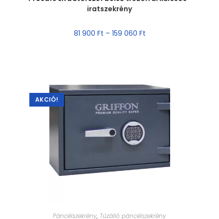
iratszekrény
AKCIÓ!
81 900
Ft
–
159 060
Ft
AKCIÓ!
MÉRET VÁLASZTÁSA
Páncélszekrény
,
Tűzálló páncélszekrény