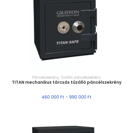
MÉRET VÁLASZTÁSA
Páncélszekrény
,
Tűzálló páncélszekrény
TITAN mechanikus tárcsás tűzálló páncélszekrény
460 000
Ft
–
990 000
Ft