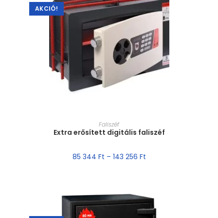
AKCIÓ!
MÉRET VÁLASZTÁSA
Faliszéf
Extra erősített digitális faliszéf
85 344
Ft
–
143 256
Ft