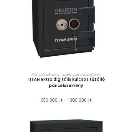
MÉRET VÁLASZTÁSA
Páncélszekrény
,
Tűzálló páncélszekrény
TITAN extra digitális kulcsos tűzálló
páncélszekrény
650 000
Ft
–
1 390 000
Ft