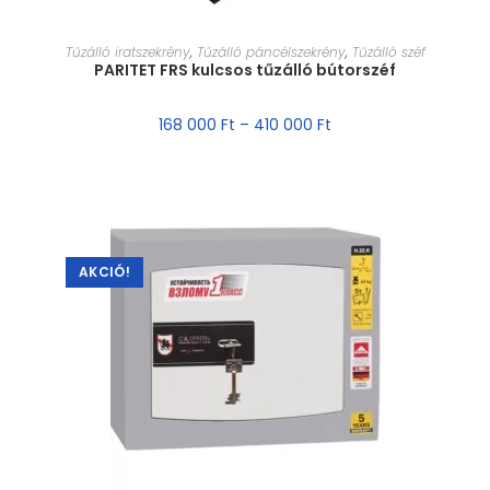
MÉRET VÁLASZTÁSA
Tűzálló iratszekrény
,
Tűzálló páncélszekrény
,
Tűzálló széf
PARITET FRS kulcsos tűzálló bútorszéf
168 000
Ft
–
410 000
Ft
AKCIÓ!