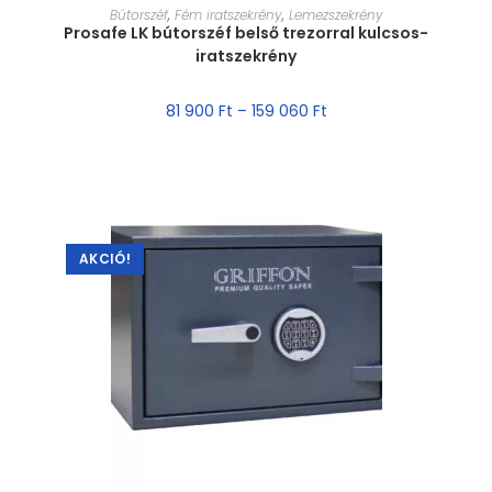
MÉRET VÁLASZTÁSA
Bútorszéf
,
Fém iratszekrény
,
Lemezszekrény
Prosafe LK bútorszéf belső trezorral kulcsos-
iratszekrény
81 900
Ft
–
159 060
Ft
AKCIÓ!