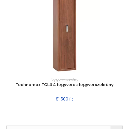
MÉRET VÁLASZTÁSA
Fegyverszekrény
Technomax TCL4 4 fegyveres fegyverszekrény
81 500
Ft