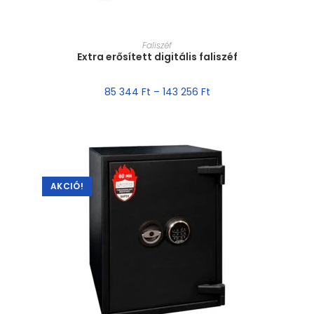
MÉRET VÁLASZTÁSA
Faliszéf
Extra erősített digitális faliszéf
85 344
Ft
–
143 256
Ft
AKCIÓ!