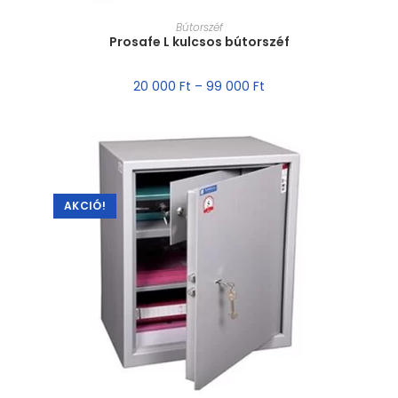
MÉRET VÁLASZTÁSA
Bútorszéf
Prosafe L kulcsos bútorszéf
20 000
Ft
–
99 000
Ft
AKCIÓ!