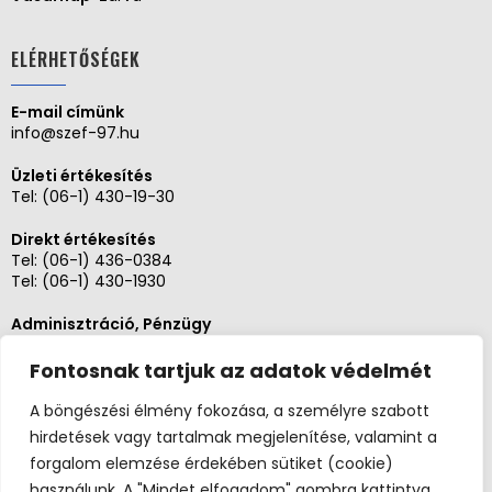
ELÉRHETŐSÉGEK
E-mail címünk
info@szef-97.hu
Üzleti értékesítés
Tel:
(06-1) 430-19-30
Direkt értékesítés
Tel:
(06-1) 436-0384
Tel:
(06-1) 430-1930
Adminisztráció, Pénzügy
Tel:
(06-1) 430-1930
Fontosnak tartjuk az adatok védelmét
Szerviz és karbantartás
Tel: (06-20)3268654
A böngészési élmény fokozása, a személyre szabott
Tel: (06-1) 436-0384
hirdetések vagy tartalmak megjelenítése, valamint a
forgalom elemzése érdekében sütiket (cookie)
használunk. A "Mindet elfogadom" gombra kattintva