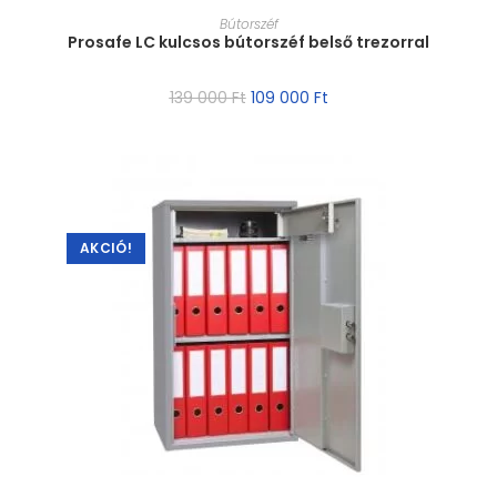
MÉRET VÁLASZTÁSA
Bútorszéf
Prosafe LC kulcsos bútorszéf belső trezorral
139 000
Ft
109 000
Ft
AKCIÓ!