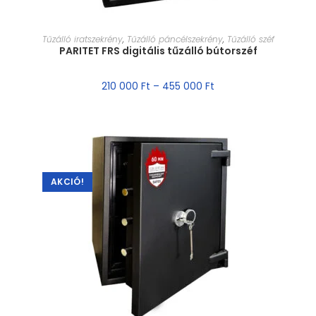
MÉRET VÁLASZTÁSA
Tűzálló iratszekrény
,
Tűzálló páncélszekrény
,
Tűzálló széf
PARITET FRS digitális tűzálló bútorszéf
210 000
Ft
–
455 000
Ft
AKCIÓ!