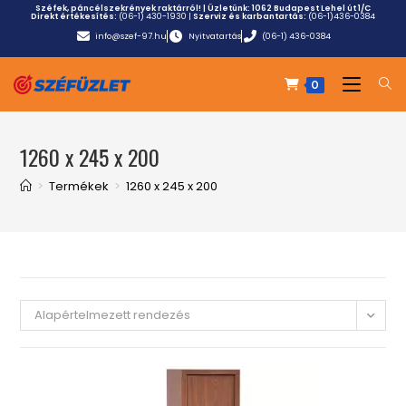
Széfek, páncélszekrények raktárról! | Üzletünk:
1062 Budapest Lehel út 1/C
Direkt értékesítés:
(06-1) 430-1930
|
Szerviz és karbantartás:
(06-1)436-0384
info@szef-97.hu
Nyitvatartás
(06-1) 436-0384
0
1260 x 245 x 200
>
Termékek
>
1260 x 245 x 200
Alapértelmezett rendezés