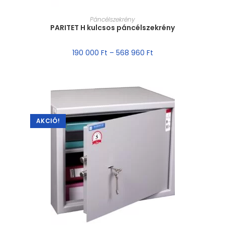
MÉRET VÁLASZTÁSA
Páncélszekrény
PARITET H kulcsos páncélszekrény
190 000
Ft
–
568 960
Ft
AKCIÓ!