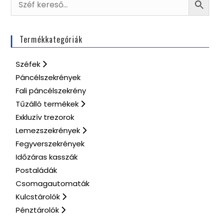
Termékkategóriák
Széfek
Páncélszekrények
Fali páncélszekrény
Tűzálló termékek
Exkluzív trezorok
Lemezszekrények
Fegyverszekrények
Időzáras kasszák
Postaládák
Csomagautomaták
Kulcstárolók
Pénztárolók