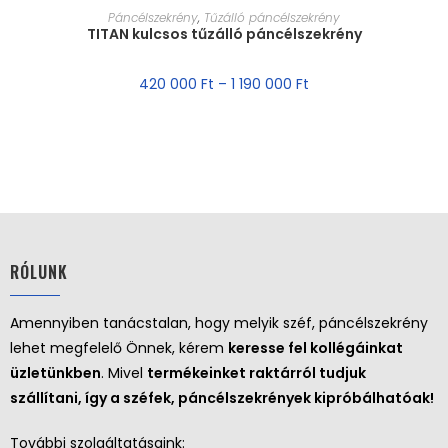
MÉRET VÁLASZTÁSA
Páncélszekrény
,
Tűzálló páncélszekrény
TITAN kulcsos tűzálló páncélszekrény
420 000
Ft
–
1 190 000
Ft
RÓLUNK
Amennyiben tanácstalan, hogy melyik széf, páncélszekrény
lehet megfelelő Önnek, kérem
keresse fel kollégáinkat
üzletünkben
. Mivel
termékeinket raktárról tudjuk
szállítani, így a széfek, páncélszekrények kipróbálhatóak!
További szolgáltatásaink: