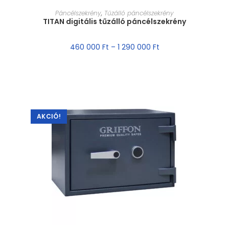
MÉRET VÁLASZTÁSA
Páncélszekrény
,
Tűzálló páncélszekrény
TITAN digitális tűzálló páncélszekrény
460 000
Ft
–
1 290 000
Ft
AKCIÓ!