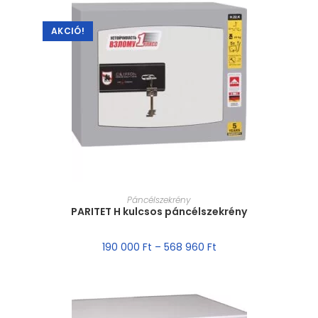
AKCIÓ!
MÉRET VÁLASZTÁSA
Páncélszekrény
PARITET H kulcsos páncélszekrény
190 000
Ft
–
568 960
Ft