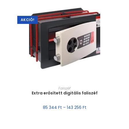
AKCIÓ!
MÉRET VÁLASZTÁSA
Faliszéf
Extra erősített digitális faliszéf
85 344
Ft
–
143 256
Ft