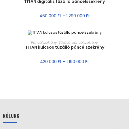
TITAN digitális tűzálló páncélszekrény
AKCIÓ!
460 000
Ft
–
1 290 000
Ft
MÉRET VÁLASZTÁSA
Páncélszekrény
,
Tűzálló páncélszekrény
TITAN kulcsos tűzálló páncélszekrény
AKCIÓ!
420 000
Ft
–
1 190 000
Ft
RÓLUNK