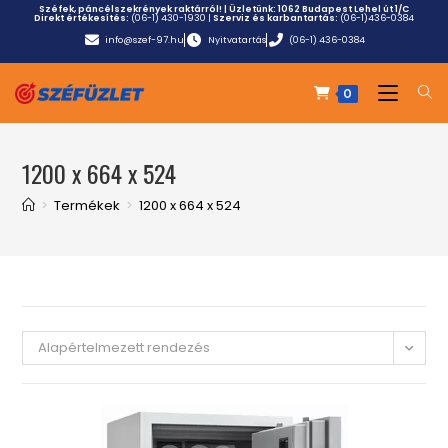
Széfek, páncélszekrények raktárról! | Üzletünk:
1062 Budapest Lehel út 1/C
Direkt értékesítés:
(06-1) 430-1930
|
Szerviz és karbantartás:
(06-1)436-0384
info@szef-97.hu
Nyitvatartás
(06-1) 436-0384
0
1200 x 664 x 524
>
Termékek
>
1200 x 664 x 524
Alapértelmezett rendezés