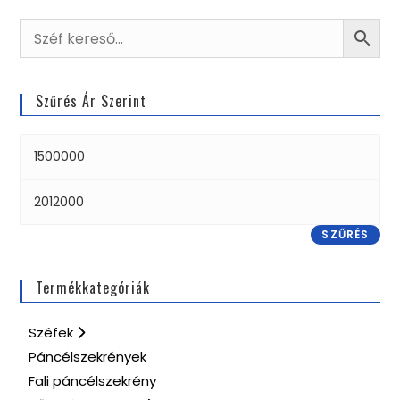
Szűrés Ár Szerint
SZŰRÉS
Termékkategóriák
Széfek
Páncélszekrények
Fali páncélszekrény