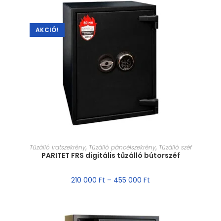
AKCIÓ!
MÉRET VÁLASZTÁSA
Tűzálló iratszekrény
,
Tűzálló páncélszekrény
,
Tűzálló széf
PARITET FRS digitális tűzálló bútorszéf
210 000
Ft
–
455 000
Ft