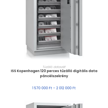
MÉRET VÁLASZTÁSA
Tűzálló dataszéf
ISS Kopenhagen 120 perces tűzálló digitális data
páncélszekrény
1 570 000
Ft
–
2 012 000
Ft