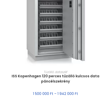
MÉRET VÁLASZTÁSA
Tűzálló dataszéf
ISS Kopenhagen 120 perces tűzálló kulcsos data
páncélszekrény
1 500 000
Ft
–
1 942 000
Ft