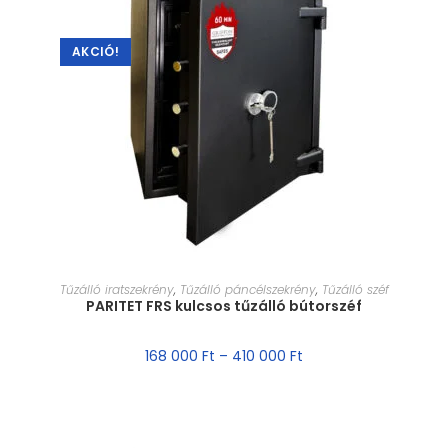
AKCIÓ!
MÉRET VÁLASZTÁSA
Tűzálló iratszekrény
,
Tűzálló páncélszekrény
,
Tűzálló széf
PARITET FRS kulcsos tűzálló bútorszéf
168 000
Ft
–
410 000
Ft