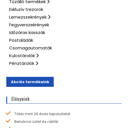
Tűzálló termékek
Exkluzív trezorok
Lemezszekrények
Fegyverszekrények
Időzáras kasszák
Postaládák
Csomagautomaták
Kulcstárolók
Pénztárolók
Akciós termékeink
Előnyeink
Több mint 26 éves tapasztalat
Belvárosi üzlet és raktár