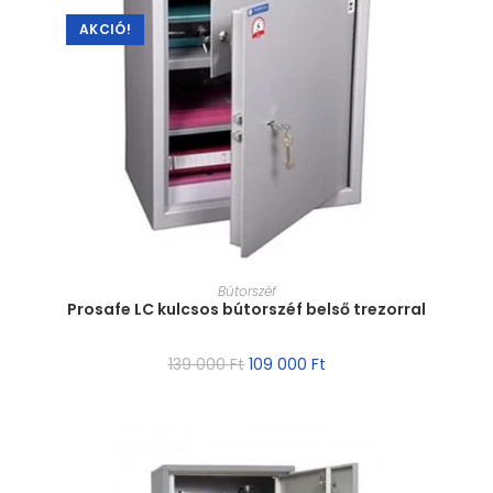
AKCIÓ!
MÉRET VÁLASZTÁSA
Bútorszéf
Prosafe LC kulcsos bútorszéf belső trezorral
139 000
Ft
109 000
Ft