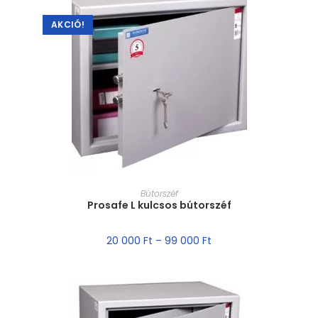
AKCIÓ!
MÉRET VÁLASZTÁSA
Bútorszéf
Prosafe L kulcsos bútorszéf
20 000
Ft
–
99 000
Ft