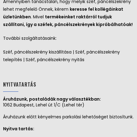
Amennyiben tanácstalan, hogy melyik széf, páncélszekrény
lehet megfelelő Önnek, kérem
keresse fel kollégáinkat
üzletünkben
. Mivel
termékeinket raktárról tudjuk
szállítani, így a széfek, páncélszekrények kipróbálhatóak!
További szolgáltatásaink:
Széf, páncélszekrény kiszállítása | Széf, páncélszekrény
telepítés | Széf, páncélszekrény nyitás
NYITVATARTÁS
Áruházunk, postaládák nagy választékban:
1062 Budapest, Lehel út 1/C (Lehel tér)
Áruházunk előtt kényelmes parkolási lehetőséget biztosítunk.
Nyitva tartás: