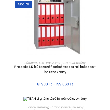
AKCIÓ!
MÉRET VÁLASZTÁSA
Bútorszéf
,
Fém iratszekrény
,
Lemezszekrény
Prosafe LK bútorszéf belső trezorral kulcsos-
iratszekrény
81 900
Ft
–
159 060
Ft
MÉRET VÁLASZTÁSA
Páncélszekrény
,
Tűzálló páncélszekrény