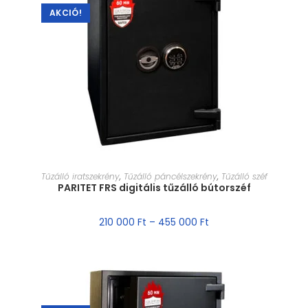
AKCIÓ!
MÉRET VÁLASZTÁSA
Tűzálló iratszekrény
,
Tűzálló páncélszekrény
,
Tűzálló széf
PARITET FRS digitális tűzálló bútorszéf
210 000
Ft
–
455 000
Ft