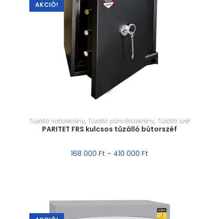
AKCIÓ!
MÉRET VÁLASZTÁSA
Tűzálló iratszekrény
,
Tűzálló páncélszekrény
,
Tűzálló széf
PARITET FRS kulcsos tűzálló bútorszéf
168 000
Ft
–
410 000
Ft