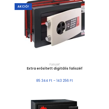
AKCIÓ!
MÉRET VÁLASZTÁSA
Faliszéf
Extra erősített digitális faliszéf
85 344
Ft
–
143 256
Ft