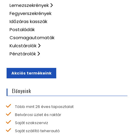
Lemezszekrények
Fegyverszekrények
Időzáras kasszák
Postaládák
Csomagautomaták
Kulcstárolók
Pénztárolók
Akciós termékeink
Előnyeink
Több mint 26 éves tapasztalat
Belvárosi üzlet és raktár
Saját szakszerviz
Saját szállító teherautó