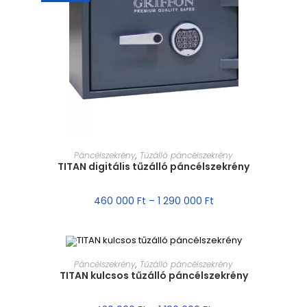
MÉRET VÁLASZTÁSA
Páncélszekrény
,
Tűzálló páncélszekrény
TITAN digitális tűzálló páncélszekrény
460 000
Ft
–
1 290 000
Ft
MÉRET VÁLASZTÁSA
Páncélszekrény
,
Tűzálló páncélszekrény
TITAN kulcsos tűzálló páncélszekrény
AKCIÓ!