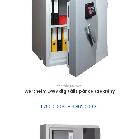
MÉRET VÁLASZTÁSA
Páncélszekrény
Wertheim DWS digitális páncélszekrény
1 790 000
Ft
–
3 862 000
Ft