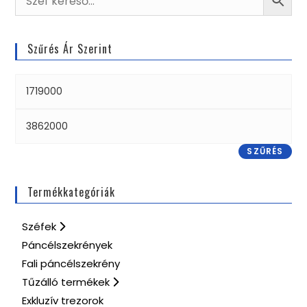
Szűrés Ár Szerint
SZŰRÉS
Termékkategóriák
Széfek
Páncélszekrények
Fali páncélszekrény
Tűzálló termékek
Exkluzív trezorok