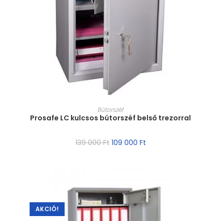
MÉRET VÁLASZTÁSA
Bútorszéf
Prosafe LC kulcsos bútorszéf belső trezorral
139 000
Ft
109 000
Ft
AKCIÓ!