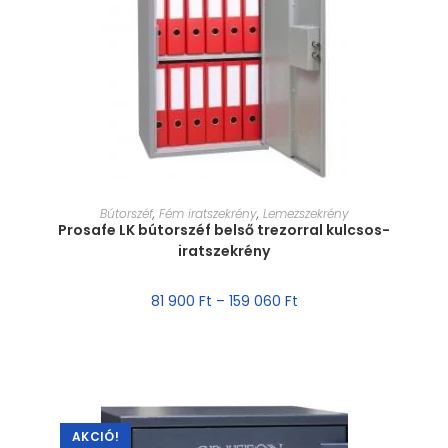
MÉRET VÁLASZTÁSA
Bútorszéf
,
Fém iratszekrény
,
Lemezszekrény
Prosafe LK bútorszéf belső trezorral kulcsos-
iratszekrény
81 900
Ft
–
159 060
Ft
AKCIÓ!