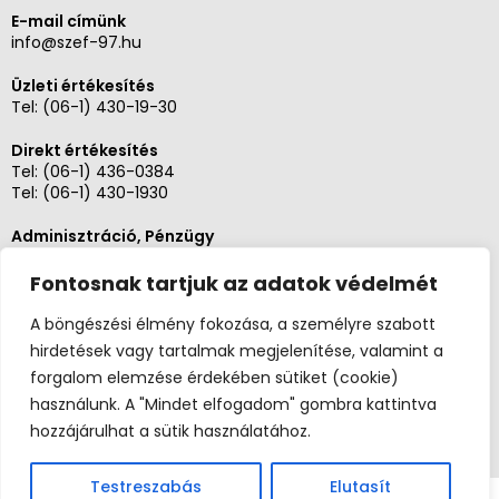
E-mail címünk
info@szef-97.hu
Üzleti értékesítés
Tel:
(06-1) 430-19-30
Direkt értékesítés
Tel:
(06-1) 436-0384
Tel:
(06-1) 430-1930
Adminisztráció, Pénzügy
Tel:
(06-1) 430-1930
Fontosnak tartjuk az adatok védelmét
Szerviz és karbantartás
Tel: (06-20)3268654
A böngészési élmény fokozása, a személyre szabott
Tel: (06-1) 436-0384
hirdetések vagy tartalmak megjelenítése, valamint a
forgalom elemzése érdekében sütiket (cookie)
használunk. A "Mindet elfogadom" gombra kattintva
hozzájárulhat a sütik használatához.
Testreszabás
Elutasít