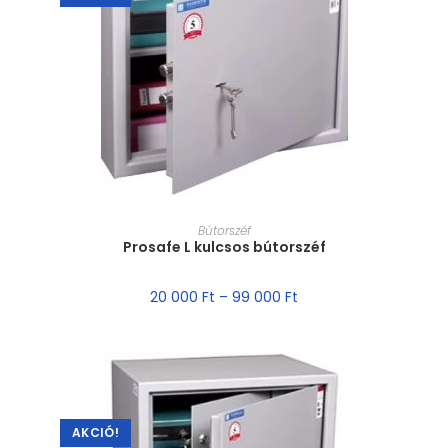
MÉRET VÁLASZTÁSA
Bútorszéf
Prosafe L kulcsos bútorszéf
20 000
Ft
–
99 000
Ft
AKCIÓ!