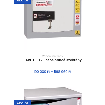
AKCIÓ!
MÉRET VÁLASZTÁSA
Páncélszekrény
PARITET H kulcsos páncélszekrény
190 000
Ft
–
568 960
Ft
AKCIÓ!