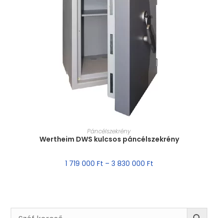
MÉRET VÁLASZTÁSA
Páncélszekrény
Wertheim DWS kulcsos páncélszekrény
1 719 000
Ft
–
3 830 000
Ft