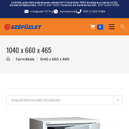
Széfek, páncélszekrények raktárról! | Üzletünk:
1062 Budapest Lehel út 1/C
Direkt értékesítés:
(06-1) 430-1930
|
Szerviz és karbantartás:
(06-1)436-0384
info@szef-97.hu
Nyitvatartás
(06-1) 436-0384
0
1040 x 660 x 465
>
Termékek
>
1040 x 660 x 465
Alapértelmezett rendezés