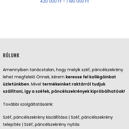
420 000
Ft
–
1 190 000
Ft
RÓLUNK
Amennyiben tanácstalan, hogy melyik széf, páncélszekrény
lehet megfelelő Önnek, kérem
keresse fel kollégáinkat
üzletünkben
. Mivel
termékeinket raktárról tudjuk
szállítani, így a széfek, páncélszekrények kipróbálhatóak!
További szolgáltatásaink:
Széf, páncélszekrény kiszállítása | Széf, páncélszekrény
telepítés | Széf, páncélszekrény nyitás