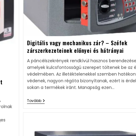
Digitális vagy mechanikus zár? – Széfek
zárszerkezeteinek előnyei és hátrányai​
A páncélszekrények rendkívül hasznos berendezése
amelyek kulcsfontosságú szerepet töltenek be az 
védelmében. Az illetéktelenekkel szemben hatéko
védenek, nagyon régóta bizonyítanak, ezért is érd
rt
sokan a termékek iránt. Manapság ezen…
,
Tovább
rolnak
ges