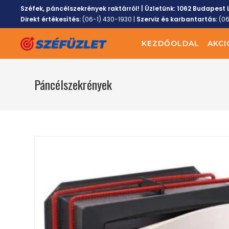
Széfek, páncélszekrények raktárról! | Üzletünk:
1062 Budapest L
Direkt értékesítés:
(06-1) 430-1930
|
Szerviz és karbantartás:
(0
KEZDŐOLDAL
AKCI
Páncélszekrények