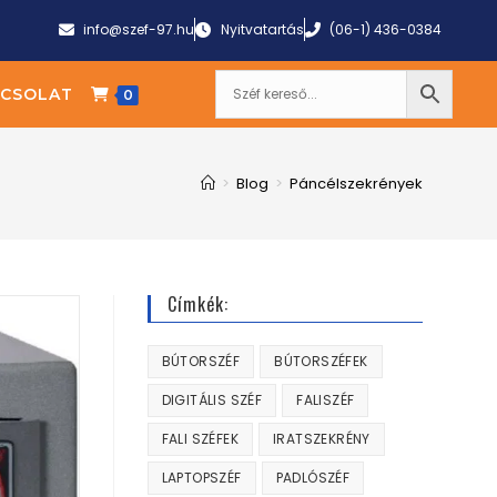
info@szef-97.hu
Nyitvatartás
(06-1) 436-0384
CSOLAT
0
>
Blog
>
Páncélszekrények
Címkék:
BÚTORSZÉF
BÚTORSZÉFEK
DIGITÁLIS SZÉF
FALISZÉF
FALI SZÉFEK
IRATSZEKRÉNY
LAPTOPSZÉF
PADLÓSZÉF