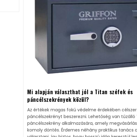
Mi alapján választhat jól a Titan széfek és
páncélszekrények közül?
Az értékek magas fokú védelme érdekében célsze
páncélszekrényt beszerezni. Lehetőség van tűzálló 
páncélszekrény alkalmazására, amely megvásárlá
komoly döntés. Érdemes néhány praktikus tanács a
választani, így biztos, hogy hosszú időn keresztül le