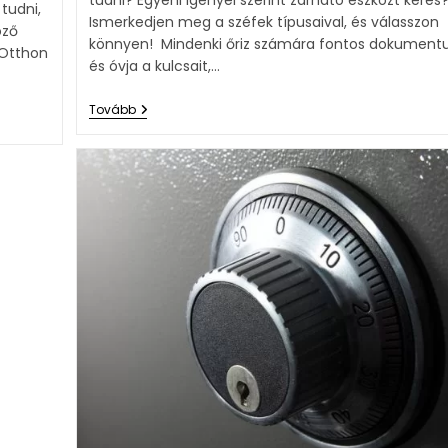
tudni,
Ismerkedjen meg a széfek típusaival, és válasszon
öző
könnyen! Mindenki őriz számára fontos dokument
 Otthon
és óvja a kulcsait,…
Tovább