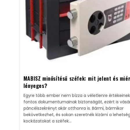
​MABISZ minősítésű széfek: mit jelent és mié
lényeges?​
Egyre több ember nem bízza a véletlenre értékeinek
fontos dokumentumainak biztonságát, ezért is vásá
páncélszekrényt akár otthonra is. Bármi, bármikor
bekövetkezhet, és sokan szeretnék kizárni a lehetsé
kockázatokat a széfek…