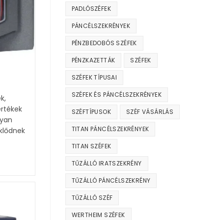
PADLÓSZÉFEK
PÁNCÉLSZEKRÉNYEK
PÉNZBEDOBÓS SZÉFEK
PÉNZKAZETTÁK
SZÉFEK
SZÉFEK TÍPUSAI
SZÉFEK ÉS PÁNCÉLSZEKRÉNYEK
k,
értékek
SZÉFTÍPUSOK
SZÉF VÁSÁRLÁS
nyan
TITAN PÁNCÉLSZEKRÉNYEK
eklődnek
TITAN SZÉFEK
TŰZÁLLÓ IRATSZEKRÉNY
TŰZÁLLÓ PÁNCÉLSZEKRÉNY
TŰZÁLLÓ SZÉF
WERTHEIM SZÉFEK