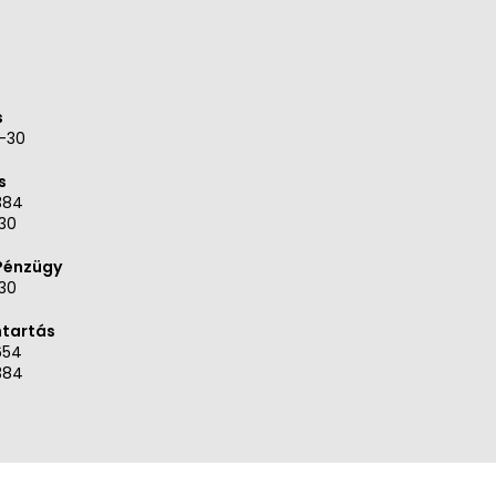
s
9-30
s
384
30
 Pénzügy
30
ntartás
654
384