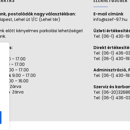
TARTÁS
ELÉRHETŐSÉGEK
nk, postaládák nagy választékban:
E-mail címünk
apest, Lehel út 1/C (Lehel tér)
info@szef-97.hu
nk előtt kényelmes parkolási lehetőséget
Üzleti értékesíté
unk.
Tel:
(06-1) 430-1
tartás:
Direkt értékesíté
Tel:
(06-1) 436-0
Tel:
(06-1) 430-19
ő
9.00 – 17.00
9.00 – 17.00
da
9.00 – 17.00
Adminisztráció,
örtök
9.00 – 17.00
Tel:
(06-1) 430-19
ek
9.00 – 16.00
mbat
Zárva
Szerviz és karba
rnap
Zárva
Tel: (06-20)3268
Tel: (06-1) 436-0