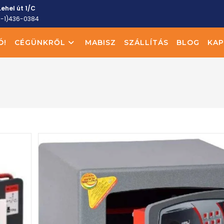
ehel út 1/C
6-1)436-0384
Ó!
CÉGÜNKRŐL
MABISZ
SZÁLLÍTÁS
BLOG
KAP