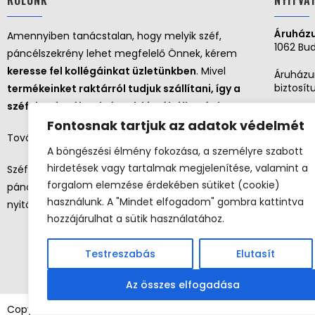
RÓLUNK
NYITVA
Áruházu
Amennyiben tanácstalan, hogy melyik széf,
1062 Bud
páncélszekrény lehet megfelelő Önnek, kérem
keresse fel kollégáinkat üzletünkben
. Mivel
Áruházu
biztosít
termékeinket raktárról tudjuk szállítani, így a
széfek, páncélszekrények kipróbálhatóak!
Nyitva 
Fontosnak tartjuk az adatok védelmét
További szolgáltatásaink:
Hétf
A böngészési élmény fokozása, a személyre szabott
Kedd
hirdetések vagy tartalmak megjelenítése, valamint a
Széf, páncélszekrény kiszállítása | Széf,
Szer
Csüt
forgalom elemzése érdekében sütiket (cookie)
páncélszekrény telepítés | Széf, páncélszekrény
Pént
használunk. A "Mindet elfogadom" gombra kattintva
nyitás
Szo
hozzájárulhat a sütik használatához.
Vasá
Testreszabás
Elutasít
Az összes elfogadása
Copyright 2026 ©
Szefuzlet.hu