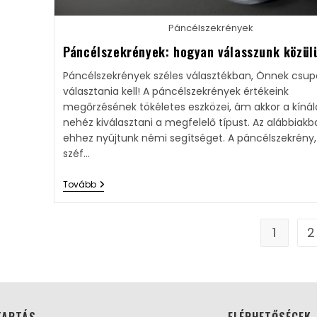
Páncélszekrények
Páncélszekrények: hogyan válasszunk közül
Páncélszekrények széles választékban, Önnek csu
választania kell! A páncélszekrények értékeink
megőrzésének tökéletes eszközei, ám akkor a kínál
nehéz kiválasztani a megfelelő típust. Az alábbiak
ehhez nyújtunk némi segítséget. A páncélszekrény, 
széf…
Tovább
1
2