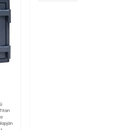
rű
Titan
sa
lapján
sz…