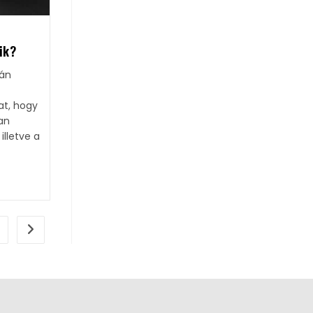
ük?
pán
at, hogy
ban
illetve a