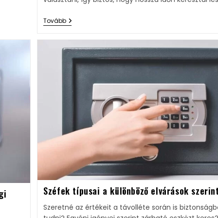
Tovább
Széfek típusai a különböző elvárások szerin
gi
Szeretné az értékeit a távolléte során is biztonság
tudni? Egyéni igényei szerint zárható eszközt keres