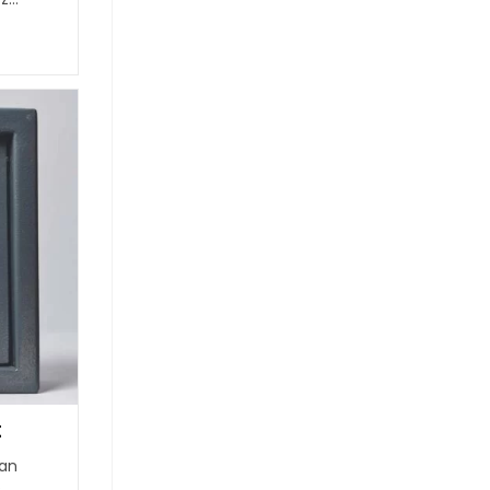
t
ban
?