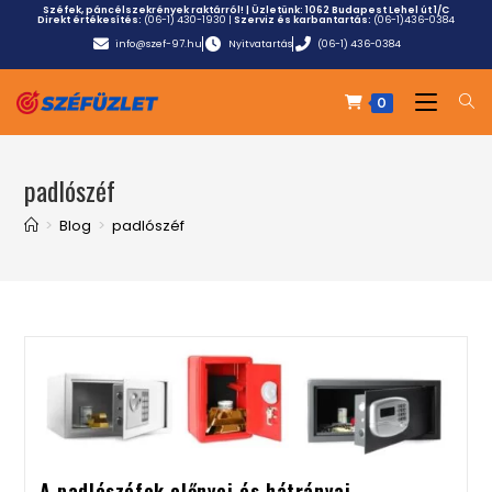
Széfek, páncélszekrények raktárról! | Üzletünk:
1062 Budapest Lehel út 1/C
Direkt értékesítés:
(06-1) 430-1930
|
Szerviz és karbantartás:
(06-1)436-0384
info@szef-97.hu
Nyitvatartás
(06-1) 436-0384
0
padlószéf
>
Blog
>
padlószéf
A padlószéfek előnyei és hátrányai