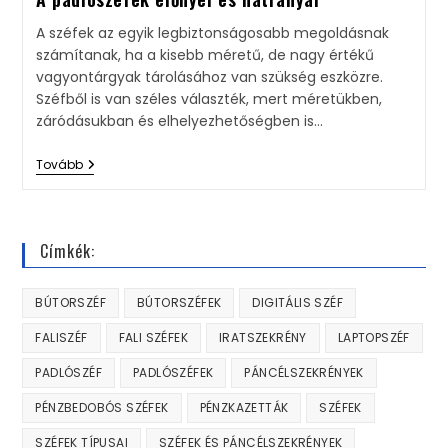
A széfek az egyik legbiztonságosabb megoldásnak
számítanak, ha a kisebb méretű, de nagy értékű
vagyontárgyak tárolásához van szükség eszközre.
Széfből is van széles választék, mert méretükben,
záródásukban és elhelyezhetőségben is…
Tovább
Címkék:
BÚTORSZÉF
BÚTORSZÉFEK
DIGITÁLIS SZÉF
FALISZÉF
FALI SZÉFEK
IRATSZEKRÉNY
LAPTOPSZÉF
PADLÓSZÉF
PADLÓSZÉFEK
PÁNCÉLSZEKRÉNYEK
PÉNZBEDOBÓS SZÉFEK
PÉNZKAZETTÁK
SZÉFEK
SZÉFEK TÍPUSAI
SZÉFEK ÉS PÁNCÉLSZEKRÉNYEK