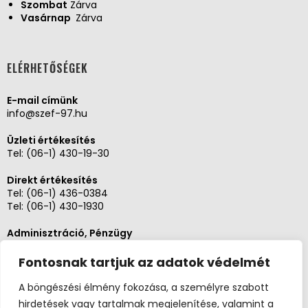
Szombat
Zárva
Vasárnap
Zárva
ELÉRHETŐSÉGEK
E-mail címünk
info@szef-97.hu
Üzleti értékesítés
Tel:
(06-1) 430-19-30
Direkt értékesítés
Tel:
(06-1) 436-0384
Tel:
(06-1) 430-1930
Adminisztráció, Pénzügy
Tel:
(06-1) 430-1930
Fontosnak tartjuk az adatok védelmét
Szerviz és karbantartás
Tel: (06-20)3268654
A böngészési élmény fokozása, a személyre szabott
Tel: (06-1) 436-0384
hirdetések vagy tartalmak megjelenítése, valamint a