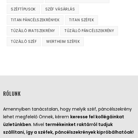
SZÉFTÍPUSOK
SZÉF VÁSÁRLÁS
TITAN PÁNCÉLSZEKRÉNYEK
TITAN SZÉFEK
TŰZÁLLÓ IRATSZEKRÉNY
TŰZÁLLÓ PÁNCÉLSZEKRÉNY
TŰZÁLLÓ SZÉF
WERTHEIM SZÉFEK
RÓLUNK
Amennyiben tanácstalan, hogy melyik széf, páncélszekrény
lehet megfelelő Önnek, kérem
keresse fel kollégáinkat
üzletünkben
. Mivel
termékeinket raktárról tudjuk
szállítani, így a széfek, páncélszekrények kipróbálhatóak!