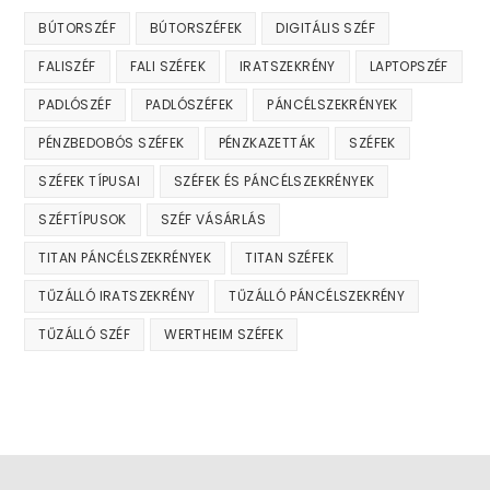
BÚTORSZÉF
BÚTORSZÉFEK
DIGITÁLIS SZÉF
FALISZÉF
FALI SZÉFEK
IRATSZEKRÉNY
LAPTOPSZÉF
PADLÓSZÉF
PADLÓSZÉFEK
PÁNCÉLSZEKRÉNYEK
PÉNZBEDOBÓS SZÉFEK
PÉNZKAZETTÁK
SZÉFEK
SZÉFEK TÍPUSAI
SZÉFEK ÉS PÁNCÉLSZEKRÉNYEK
SZÉFTÍPUSOK
SZÉF VÁSÁRLÁS
TITAN PÁNCÉLSZEKRÉNYEK
TITAN SZÉFEK
TŰZÁLLÓ IRATSZEKRÉNY
TŰZÁLLÓ PÁNCÉLSZEKRÉNY
TŰZÁLLÓ SZÉF
WERTHEIM SZÉFEK