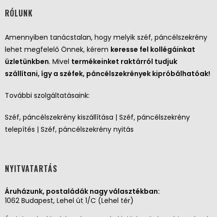
RÓLUNK
Amennyiben tanácstalan, hogy melyik széf, páncélszekrény
lehet megfelelő Önnek, kérem
keresse fel kollégáinkat
üzletünkben
. Mivel
termékeinket raktárról tudjuk
szállítani, így a széfek, páncélszekrények kipróbálhatóak!
További szolgáltatásaink:
Széf, páncélszekrény kiszállítása | Széf, páncélszekrény
telepítés | Széf, páncélszekrény nyitás
NYITVATARTÁS
Áruházunk, postaládák nagy választékban:
1062 Budapest, Lehel út 1/C (Lehel tér)