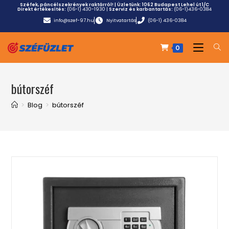
Széfek, páncélszekrények raktárról! | Üzletünk:
1062 Budapest Lehel út 1/C
Direkt értékesítés:
(06-1) 430-1930
|
Szerviz és karbantartás:
(06-1)436-0384
info@szef-97.hu
Nyitvatartás
(06-1) 436-0384
0
bútorszéf
>
Blog
>
bútorszéf