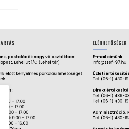
TARTÁS
ELÉRHETŐSÉGEK
nk, postaládák nagy választékban:
E-mail címünk
apest, Lehel út 1/C (Lehel tér)
info@szef-97.hu
nk előtt kényelmes parkolási lehetőséget
Üzleti értékesíté
unk.
Tel:
(06-1) 430-1
tartás:
Direkt értékesíté
Tel:
(06-1) 436-0
Tel:
(06-1) 430-19
ő
9.00 – 17.00
9.00 – 17.00
da
9.00 – 17.00
Adminisztráció,
örtök
9.00 – 17.00
Tel:
(06-1) 430-19
ek
9.00 – 16.00
mbat
Zárva