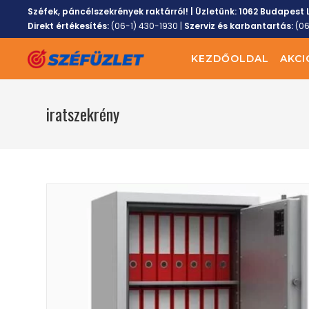
Széfek, páncélszekrények raktárról! | Üzletünk:
1062 Budapest L
Direkt értékesítés:
(06-1) 430-1930
|
Szerviz és karbantartás:
(0
KEZDŐOLDAL
AKCI
iratszekrény