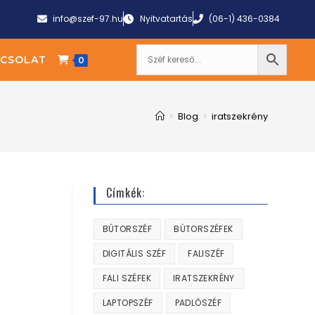
info@szef-97.hu
Nyitvatartás
(06-1) 436-0384
CSOLAT
0
>
Blog
>
iratszekrény
Címkék:
BÚTORSZÉF
BÚTORSZÉFEK
DIGITÁLIS SZÉF
FALISZÉF
FALI SZÉFEK
IRATSZEKRÉNY
LAPTOPSZÉF
PADLÓSZÉF