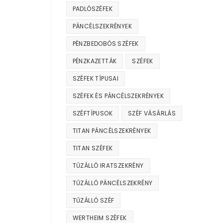
PADLÓSZÉFEK
PÁNCÉLSZEKRÉNYEK
PÉNZBEDOBÓS SZÉFEK
PÉNZKAZETTÁK
SZÉFEK
SZÉFEK TÍPUSAI
SZÉFEK ÉS PÁNCÉLSZEKRÉNYEK
SZÉFTÍPUSOK
SZÉF VÁSÁRLÁS
TITAN PÁNCÉLSZEKRÉNYEK
TITAN SZÉFEK
TŰZÁLLÓ IRATSZEKRÉNY
TŰZÁLLÓ PÁNCÉLSZEKRÉNY
TŰZÁLLÓ SZÉF
WERTHEIM SZÉFEK