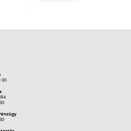
s
9-30
s
384
30
 Pénzügy
30