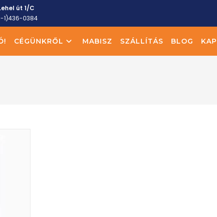
ehel út 1/C
6-1)436-0384
Ó!
CÉGÜNKRŐL
MABISZ
SZÁLLÍTÁS
BLOG
KAP