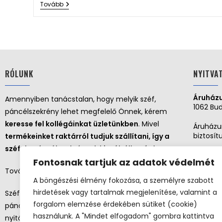
Tovább
RÓLUNK
NYITVA
Áruházu
Amennyiben tanácstalan, hogy melyik széf,
1062 Bud
páncélszekrény lehet megfelelő Önnek, kérem
keresse fel kollégáinkat üzletünkben
. Mivel
Áruházu
biztosít
termékeinket raktárról tudjuk szállítani, így a
széfek, páncélszekrények kipróbálhatóak!
Nyitva 
Fontosnak tartjuk az adatok védelmét
További szolgáltatásaink:
Hétf
A böngészési élmény fokozása, a személyre szabott
Kedd
hirdetések vagy tartalmak megjelenítése, valamint a
Széf, páncélszekrény kiszállítása | Széf,
Szer
Csüt
forgalom elemzése érdekében sütiket (cookie)
páncélszekrény telepítés | Széf, páncélszekrény
Pént
használunk. A "Mindet elfogadom" gombra kattintva
nyitás
Szo