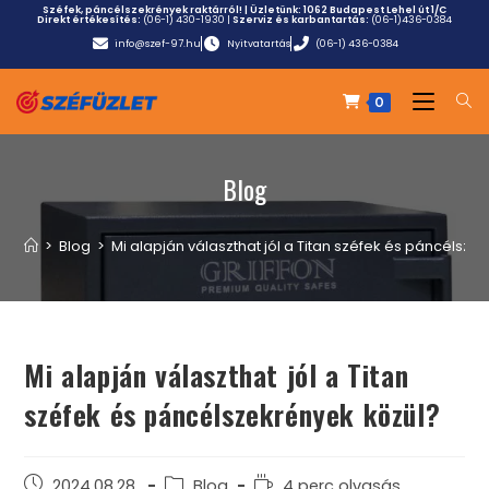
Széfek, páncélszekrények raktárról! | Üzletünk:
1062 Budapest Lehel út 1/C
Direkt értékesítés:
(06-1) 430-1930
|
Szerviz és karbantartás:
(06-1)436-0384
info@szef-97.hu
Nyitvatartás
(06-1) 436-0384
0
Blog
>
Blog
>
Mi alapján választhat jól a Titan széfek és páncélsze
Mi alapján választhat jól a Titan
széfek és páncélszekrények közül?
2024.08.28.
Blog
4 perc olvasás