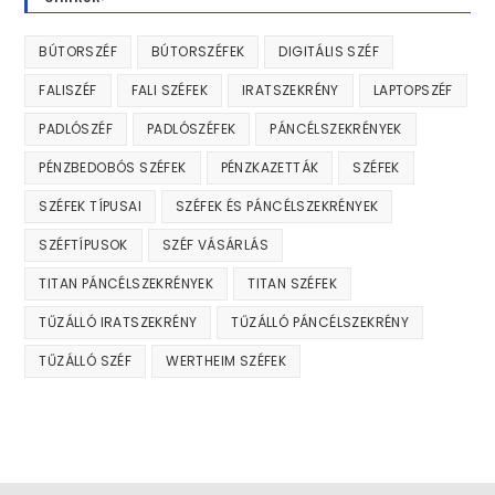
BÚTORSZÉF
BÚTORSZÉFEK
DIGITÁLIS SZÉF
FALISZÉF
FALI SZÉFEK
IRATSZEKRÉNY
LAPTOPSZÉF
PADLÓSZÉF
PADLÓSZÉFEK
PÁNCÉLSZEKRÉNYEK
PÉNZBEDOBÓS SZÉFEK
PÉNZKAZETTÁK
SZÉFEK
SZÉFEK TÍPUSAI
SZÉFEK ÉS PÁNCÉLSZEKRÉNYEK
SZÉFTÍPUSOK
SZÉF VÁSÁRLÁS
TITAN PÁNCÉLSZEKRÉNYEK
TITAN SZÉFEK
TŰZÁLLÓ IRATSZEKRÉNY
TŰZÁLLÓ PÁNCÉLSZEKRÉNY
TŰZÁLLÓ SZÉF
WERTHEIM SZÉFEK