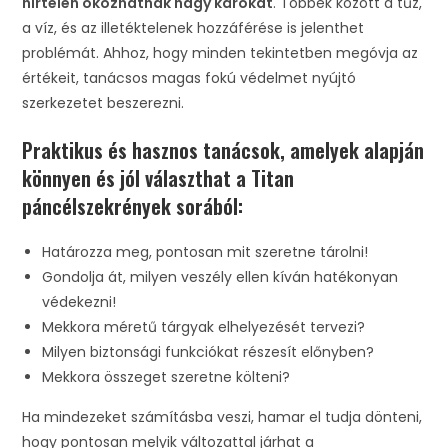
hirtelen okozhatnak nagy károkat
. Többek között a tűz,
a víz, és az illetéktelenek hozzáférése is jelenthet
problémát. Ahhoz, hogy minden tekintetben megóvja az
értékeit, tanácsos magas fokú védelmet nyújtó
szerkezetet beszerezni.
Praktikus és hasznos tanácsok, amelyek alapján
könnyen és jól választhat a Titan
páncélszekrények sorából:
Határozza meg, pontosan mit szeretne tárolni!
Gondolja át, milyen veszély ellen kíván hatékonyan
védekezni!
Mekkora méretű tárgyak elhelyezését tervezi?
Milyen biztonsági funkciókat részesít előnyben?
Mekkora összeget szeretne költeni?
Ha mindezeket számításba veszi, hamar el tudja dönteni,
hogy pontosan melyik változattal járhat a