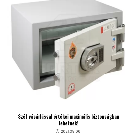
Széf vásárlással értékei maximális biztonságban
lehetnek!
2021.09.06.