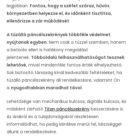
legjobban.
Fontos, hogy a széfet száraz, hűvös
környezetben helyezze el, és időnként tisztítsa,
ellenőrizze a zár működését
.
A tűzálló páncélszekrények többféle védelmet
nyújtanak egyben
. Nem csak a tűzzel szemben, hanem
a betörés ellen is hatékony megoldást
jelentenek.
Többoldalú felhasználhatóságot tesznek
lehetővé
, mivel mindenféle fontos érték elhelyezhető.
Sok biztosító társaság kínál kedvezőbb feltételeket, ha
tűzálló páncélszekrény áll rendelkezésre, valamint Ön
is
nyugodtabban maradhat távol
.
Lehetősége van mechanikus kulcsos, digitális kulcsos, és
másként zárható
Titan páncélszekrény
beszerzésére is.
Az árakról és a tulajdonságokról részletesen
informálódhat, ha pedig kérdése merül fel, készséggel
állunk a rendelkezésére.