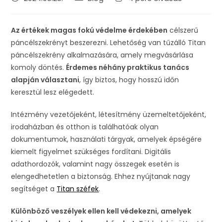
Az értékek magas fokú védelme érdekében
célszerű
páncélszekrényt beszerezni. Lehetőség van tűzálló Titan
páncélszekrény alkalmazására, amely megvásárlása
komoly döntés.
Érdemes néhány praktikus tanács
alapján választani
, így biztos, hogy hosszú időn
keresztül lesz elégedett.
Intézmény vezetőjeként, létesítmény üzemeltetőjeként,
irodaházban és otthon is találhatóak olyan
dokumentumok, használati tárgyak, amelyek épségére
kiemelt figyelmet szükséges fordítani. Digitális
adathordozók, valamint nagy összegek esetén is
elengedhetetlen a biztonság. Ehhez nyújtanak nagy
segítséget a
Titan széfek
.
Különböző veszélyek ellen kell védekezni, amelyek