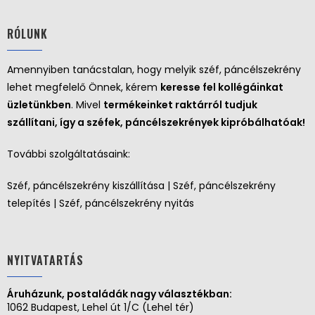
RÓLUNK
Amennyiben tanácstalan, hogy melyik széf, páncélszekrény
lehet megfelelő Önnek, kérem
keresse fel kollégáinkat
üzletünkben
. Mivel
termékeinket raktárról tudjuk
szállítani, így a széfek, páncélszekrények kipróbálhatóak!
További szolgáltatásaink:
Széf, páncélszekrény kiszállítása | Széf, páncélszekrény
telepítés | Széf, páncélszekrény nyitás
NYITVATARTÁS
Áruházunk, postaládák nagy választékban:
1062 Budapest, Lehel út 1/C (Lehel tér)