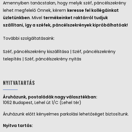
Amennyiben tanácstalan, hogy melyik széf, páncélszekrény
lehet megfelelő Önnek, kérem
keresse fel kollégáinkat
üzletünkben
. Mivel
termékeinket raktárról tudjuk
szállítani, így a széfek, páncélszekrények kipróbálhatóak!
További szolgáltatásaink:
Széf, páncélszekrény kiszállítása | Széf, páncélszekrény
telepítés | Széf, páncélszekrény nyitás
NYITVATARTÁS
Áruházunk, postaládák nagy választékban:
1062 Budapest, Lehel út 1/C (Lehel tér)
Áruházunk előtt kényelmes parkolási lehetőséget biztosítunk.
Nyitva tartás: