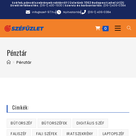
Széfek, páncélszekrények raktárról! | Üzletünk:
1062 Budapest Lehel út 1/C
Direkt értékesítés:
(06-1) 430-1930
|
Szerviz és karbantartás:
(06-1)436-0384
info@szef-97.hu
Nyitvatartás
(06-1) 436-0384
0
Pénztár
>
Pénztár
Címkék:
BÚTORSZÉF
BÚTORSZÉFEK
DIGITÁLIS SZÉF
FALISZÉF
FALI SZÉFEK
IRATSZEKRÉNY
LAPTOPSZÉF