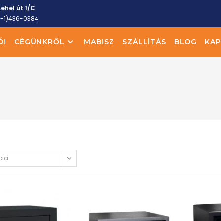
ehel út 1/C
6-1)436-0384
Ó!
CÉGÜNKRŐL
MABISZ
SZÁLLÍTÁS
BLOG
KAP
cia