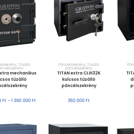
T VÁLASZTÁSA
MÉRET VÁLASZTÁSA
MÉ
lszekrény
,
Tűzálló
Páncélszekrény
,
Tűzálló
Pán
áncélszekrény
páncélszekrény
extra mechanikus
TITAN extra CLIII32K
TIT
lcsos tűzálló
kulcsos tűzálló
d
ncélszekrény
páncélszekrény
p
0
Ft
–
1 390 000
Ft
350 000
Ft