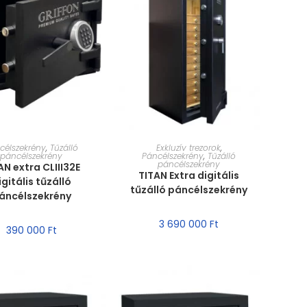
RET VÁLASZTÁSA
MÉRET VÁLASZTÁSA
célszekrény
,
Tűzálló
Exkluzív trezorok
,
páncélszekrény
Páncélszekrény
,
Tűzálló
páncélszekrény
AN extra CLIII32E
TITAN Extra digitális
igitális tűzálló
tűzálló páncélszekrény
áncélszekrény
3 690 000
Ft
390 000
Ft