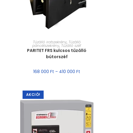
MÉRET VÁLASZTÁSA
Tűzálló iratszekrény
,
Tűzálló
páncélszekrény
,
Tűzálló széf
PARITET FRS kulcsos tűzálló
bútorszéf
168 000
Ft
–
410 000
Ft
AKCIÓ!