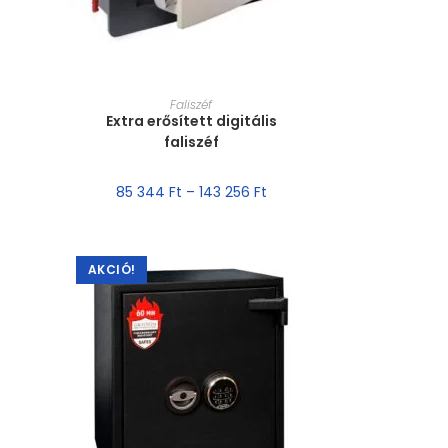
MÉRET VÁLASZTÁSA
Faliszéf
Extra erősített digitális
faliszéf
85 344
Ft
–
143 256
Ft
AKCIÓ!