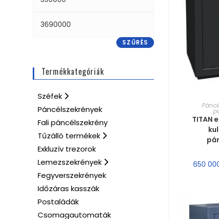
SZŰRÉS
Termékkategóriák
Széfek
MÉRE
Páncé
Páncélszekrények
p
TITAN 
Fali páncélszekrény
ku
Tűzálló termékek
pá
Exkluzív trezorok
Lemezszekrények
650 00
Fegyverszekrények
Időzáras kasszák
Postaládák
Csomagautomaták