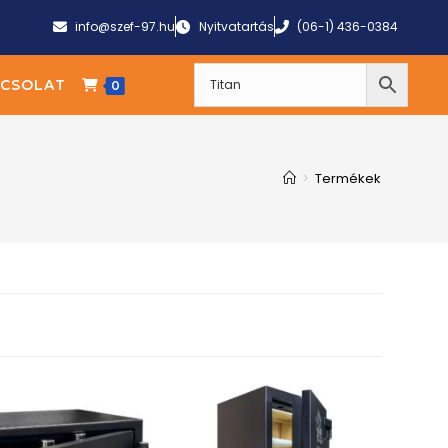
info@szef-97.hu
Nyitvatartás
(06-1) 436-0384
CSOLAT
0
>
Termékek