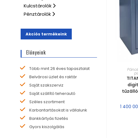
Kulcstárolók
Pénztárolók
Akciós termékeink
Előnyeink
MÉRE
Több mint 26 éves tapasztalat
Páncé
p
Belvárosi üzlet és raktár
TITA
digit
Saját szakszerviz
tűzáll
Saját szállító teherautó
Széles szortiment
1 400 0
Karbantartásokat is vállalunk
Bankkártyás fizetés
Gyors kiszolgálás