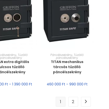
RET VÁLASZTÁSA
MÉRET VÁLASZTÁSA
célszekrény
,
Tűzálló
Páncélszekrény
,
Tűzálló
páncélszekrény
páncélszekrény
N extra digitális
TITAN mechanikus
ulcsos tűzálló
tárcsás tűzálló
áncélszekrény
páncélszekrény
000
Ft
–
1 390 000
Ft
460 000
Ft
–
990 000
Ft
1
2