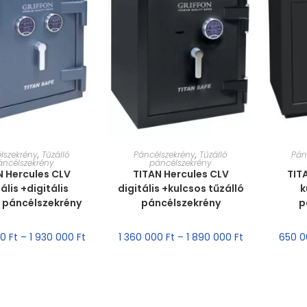
T VÁLASZTÁSA
MÉRET VÁLASZTÁSA
MÉ
lszekrény
,
Tűzálló
Páncélszekrény
,
Tűzálló
Pán
áncélszekrény
páncélszekrény
N Hercules CLV
TITAN Hercules CLV
TITA
ális +digitális
digitális +kulcsos tűzálló
k
ó páncélszekrény
páncélszekrény
p
00
Ft
–
1 930 000
Ft
1 360 000
Ft
–
1 890 000
Ft
650 