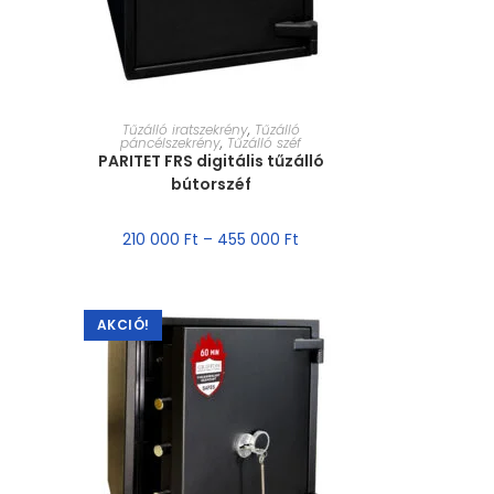
MÉRET VÁLASZTÁSA
Tűzálló iratszekrény
,
Tűzálló
páncélszekrény
,
Tűzálló széf
PARITET FRS digitális tűzálló
bútorszéf
210 000
Ft
–
455 000
Ft
AKCIÓ!