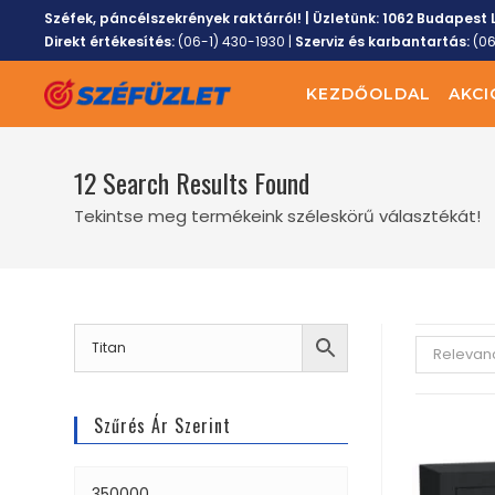
Széfek, páncélszekrények raktárról! | Üzletünk:
1062 Budapest L
Direkt értékesítés:
(06-1) 430-1930
|
Szerviz és karbantartás:
(0
KEZDŐOLDAL
AKCI
12
Search Results Found
Tekintse meg termékeink széleskörű választékát!
Relevan
Szűrés Ár Szerint