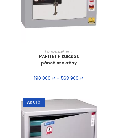
MÉRET VÁLASZTÁSA
Páncélszekrény
PARITET H kulcsos
páncélszekrény
190 000
Ft
–
568 960
Ft
AKCIÓ!